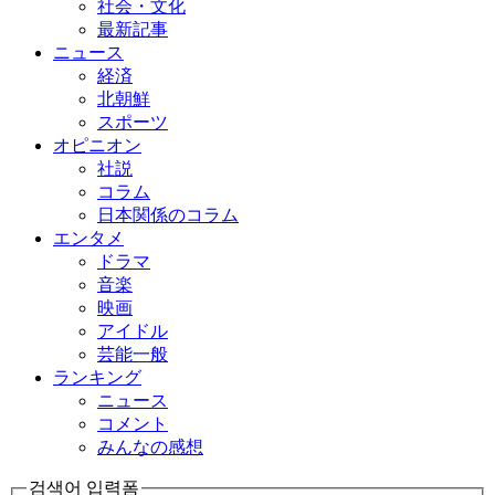
社会・文化
最新記事
ニュース
経済
北朝鮮
スポーツ
オピニオン
社説
コラム
日本関係のコラム
エンタメ
ドラマ
音楽
映画
アイドル
芸能一般
ランキング
ニュース
コメント
みんなの感想
검색어 입력폼