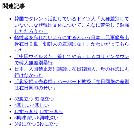
関連記事
韓国でタレント活動しているドイツ人「人種差別して
いない…なぜ韓国文化についてこんなに苦労して勉強
しただろうか」
犠牲者を忘れないようにするという日本…元軍艦島出
身在日２世「朝鮮人の差別はなく、かわいがってもら
った」
「中国ウイルスだ、殺してやる」ＬＡコリアンタウン
で韓人無差別暴行
日本、入国禁止差別議論…在日韓国人、母の葬式にも
行けなかった
「慰安婦＝売春婦」ハーバード教授「在日同胞の差別
は在日同胞のせい」
82
腹立つ
82
腹立つ
4
悲しい
4
悲しい
17
すっきり
17
すっきり
8
興味深い
8
興味深い
3
役に立つ
3
役に立つ