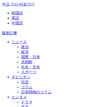
주요 기사 바로가기
韓国語
英語
中国語
最新記事
ニュース
政治
経済
国際・日本
北朝鮮
社会・文化
スポーツ
オピニオン
社説
コラム
日本関係のコラム
エンタメ
ドラマ