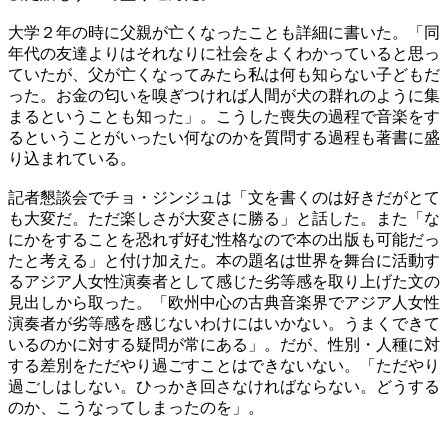
大学２年の時に父親が亡くなったことも詳細に書いた。「同
年代の友達よりはそれなりに社会をよくわかっていると思っ
ていたが、父が亡くなってみたら私は何も知らない子どもだ
った。お金の匂いを嗅ぎつければ人間が犬の群れのように集
まるということも知った」。こうした喪失の過程で音楽をす
るということがいったい何なのかを質問する過程も著書に盛
り込まれている。
記者懇談会でチョ・ジンジュは「文を書くのは好きだがとて
も大変だ。ただ楽しさが大変さに勝る」と話した。また「な
にかをすることを恐れず好む性格なので本の出版も可能だっ
たと考える」と付け加えた。本の題名は世界を舞台に活動す
るアジア人女性演奏者として感じた劣等感を取り上げた文の
見出しから取った。「欧州中心の古典音楽界でアジア人女性
演奏者が劣等感を感じないわけにはいかない。うまくできて
いるのかに対する疑問が常にある」。だが、性別・人種に対
する差別をただやり過ごすことはできないない。「ただやり
過ごしはしない。ひっかき回さなければならない。どうする
のか、こうなってしまったのを」。