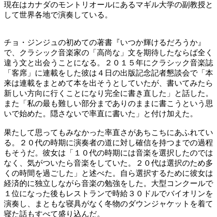
現在はカナダのモントリオールにあるマギル大学の副教授と
して世界各地で演奏している。
チョ・ジンジュの初めての著書『いつか輝けるだろうか』
で、クラシック音楽家の「高尚な」文を期待したならば全く
違う文と出会うことになる。２０１５年にクラシック音楽誌
「客席」に連載をした彼は４日の出版記念記者懇談会で「本
来は連載をまとめて本を出そうとしていたが、書いてみたら
新しい方向に行くことになり完全に書き直した」と話した。
また「私の最も難しい部分までありのままに書こうという思
いで始めた。隠さないで率直に書いた」と付け加えた。
果たして思ってもみなかった率直さがあちこちにあふれてい
る。２０代の時期に演奏者の道に対し確信を持つまでの過程
もそうだ。彼女は「１０代の時期には音楽を選択したのでは
なく、気がついたら音楽をしていた。２０代は選択のため多
くの時間を過ごした」と述べた。自ら選択するために彼女は
経済的に独立しながら音楽の勉強をした。大型コンクールで
１位になった後もレストランで時給３０ドルでバイオリンを
演奏し、まともな寝具がなく冬物のダウンジャケットを着て
寝た話もすべて盛り込んだ。