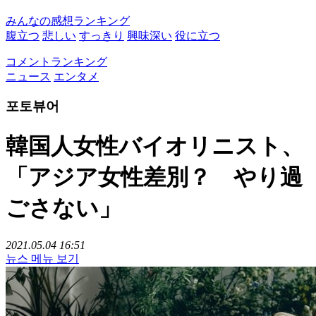
みんなの感想ランキング
腹立つ
悲しい
すっきり
興味深い
役に立つ
コメントランキング
ニュース
エンタメ
포토뷰어
韓国人女性バイオリニスト、
「アジア女性差別？ やり過
ごさない」
2021.05.04 16:51
뉴스 메뉴 보기