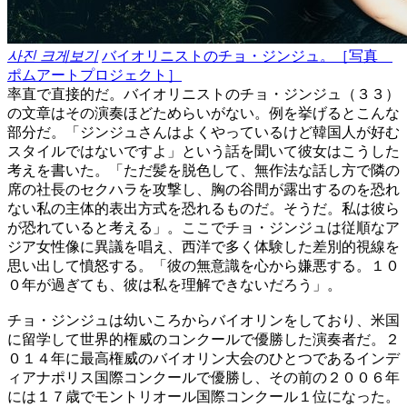
사진 크게보기
バイオリニストのチョ・ジンジュ。［写真
ポムアートプロジェクト］
率直で直接的だ。バイオリニストのチョ・ジンジュ（３３）
の文章はその演奏ほどためらいがない。例を挙げるとこんな
部分だ。「ジンジュさんはよくやっているけど韓国人が好む
スタイルではないですよ」という話を聞いて彼女はこうした
考えを書いた。「ただ髪を脱色して、無作法な話し方で隣の
席の社長のセクハラを攻撃し、胸の谷間が露出するのを恐れ
ない私の主体的表出方式を恐れるものだ。そうだ。私は彼ら
が恐れていると考える」。ここでチョ・ジンジュは従順なア
ジア女性像に異議を唱え、西洋で多く体験した差別的視線を
思い出して憤怒する。「彼の無意識を心から嫌悪する。１０
０年が過ぎても、彼は私を理解できないだろう」。
チョ・ジンジュは幼いころからバイオリンをしており、米国
に留学して世界的権威のコンクールで優勝した演奏者だ。２
０１４年に最高権威のバイオリン大会のひとつであるインデ
ィアナポリス国際コンクールで優勝し、その前の２００６年
には１７歳でモントリオール国際コンクール１位になった。