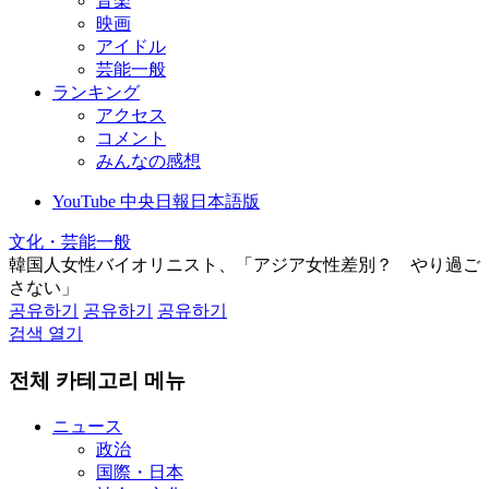
音楽
映画
アイドル
芸能一般
ランキング
アクセス
コメント
みんなの感想
YouTube 中央日報日本語版
文化・芸能一般
韓国人女性バイオリニスト、「アジア女性差別？ やり過ご
さない」
공유하기
공유하기
공유하기
검색 열기
전체 카테고리 메뉴
ニュース
政治
国際・日本