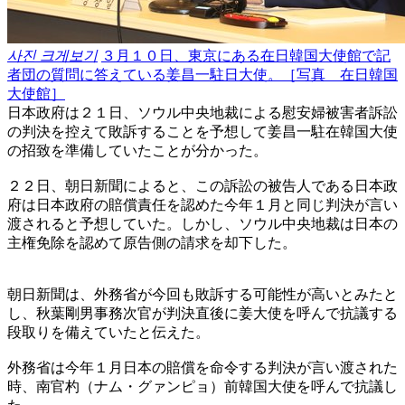
사진 크게보기
３月１０日、東京にある在日韓国大使館で記
者団の質問に答えている姜昌一駐日大使。［写真 在日韓国
大使館］
日本政府は２１日、ソウル中央地裁による慰安婦被害者訴訟
の判決を控えて敗訴することを予想して姜昌一駐在韓国大使
の招致を準備していたことが分かった。
２２日、朝日新聞によると、この訴訟の被告人である日本政
府は日本政府の賠償責任を認めた今年１月と同じ判決が言い
渡されると予想していた。しかし、ソウル中央地裁は日本の
主権免除を認めて原告側の請求を却下した。
朝日新聞は、外務省が今回も敗訴する可能性が高いとみたと
し、秋葉剛男事務次官が判決直後に姜大使を呼んで抗議する
段取りを備えていたと伝えた。
外務省は今年１月日本の賠償を命令する判決が言い渡された
時、南官杓（ナム・グァンピョ）前韓国大使を呼んで抗議し