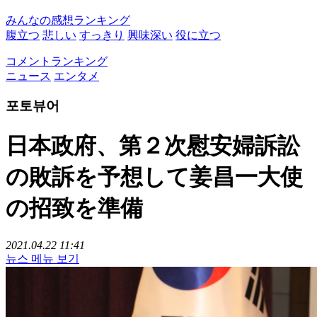
みんなの感想ランキング
腹立つ
悲しい
すっきり
興味深い
役に立つ
コメントランキング
ニュース
エンタメ
포토뷰어
日本政府、第２次慰安婦訴訟
の敗訴を予想して姜昌一大使
の招致を準備
2021.04.22 11:41
뉴스 메뉴 보기