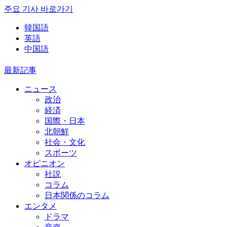
주요 기사 바로가기
韓国語
英語
中国語
最新記事
ニュース
政治
経済
国際・日本
北朝鮮
社会・文化
スポーツ
オピニオン
社説
コラム
日本関係のコラム
エンタメ
ドラマ