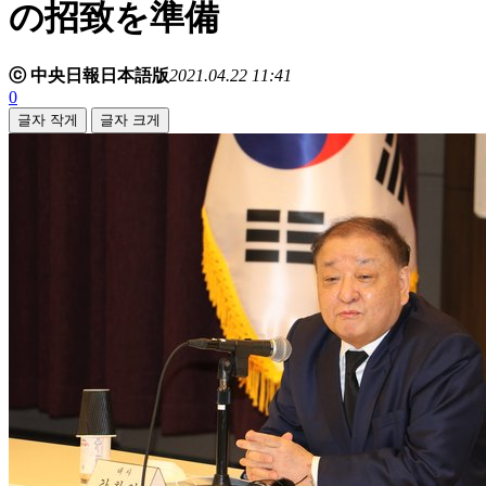
の招致を準備
ⓒ 中央日報日本語版
2021.04.22 11:41
0
글자 작게
글자 크게