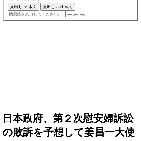
見出し or 本文
見出し and 本文
日本政府、第２次慰安婦訴訟
の敗訴を予想して姜昌一大使