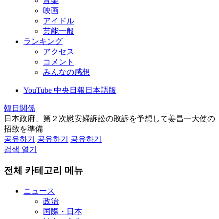
音楽
映画
アイドル
芸能一般
ランキング
アクセス
コメント
みんなの感想
YouTube 中央日報日本語版
韓日関係
日本政府、第２次慰安婦訴訟の敗訴を予想して姜昌一大使の
招致を準備
공유하기
공유하기
공유하기
검색 열기
전체 카테고리 메뉴
ニュース
政治
国際・日本