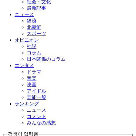
社会・文化
最新記事
ニュース
経済
北朝鮮
スポーツ
オピニオン
社説
コラム
日本関係のコラム
エンタメ
ドラマ
音楽
映画
アイドル
芸能一般
ランキング
ニュース
コメント
みんなの感想
검색어 입력폼