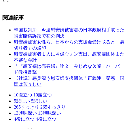
た。
関連記事
韓国裁判所、今週慰安婦被害者の日本政府相手取った
損害賠償訴訟で初の判決
慰安婦被害女性ら、日本からの支援金受け取ると「裏
切り者」の烙印
慰安婦被害者１人に４億ウォン支出、慰安婦団体また
不審な会計
「『慰安婦は売春婦』論文、みじめな欠陥」ハーバー
ド教授反撃
【社説】悪臭漂う慰安婦支援団体「正義連」疑惑、国
民は苦々しい
10
腹立つ
10
腹立つ
5
悲しい
5
悲しい
265
すっきり
265
すっきり
13
興味深い
13
興味深い
4
役に立つ
4
役に立つ