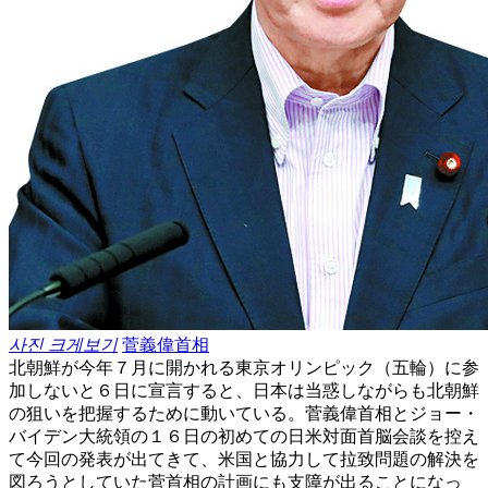
사진 크게보기
菅義偉首相
北朝鮮が今年７月に開かれる東京オリンピック（五輪）に参
加しないと６日に宣言すると、日本は当惑しながらも北朝鮮
の狙いを把握するために動いている。菅義偉首相とジョー・
バイデン大統領の１６日の初めての日米対面首脳会談を控え
て今回の発表が出てきて、米国と協力して拉致問題の解決を
図ろうとしていた菅首相の計画にも支障が出ることになっ