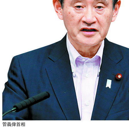
菅義偉首相