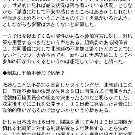
が、世界的に見れば感染状況は落ち着いている状況」としな
がら「派遣に対して不安を感じるところはあるかもしれない
が派遣を止めるということはものすごく勇気がいると思う」
としながらも影響は大きくないと展望した。
一方では今後出てくる可能性のある不参加宣言に対し、対応
策を用意するべきだという声もある。組織委のある関係者
は、共同通信に対して北朝鮮の不参加は驚くほどのことでは
ないとしつつ「大会本番でも、新型コロナ感染症によって不
参加の国が出てくるというのは想定している」と語った。
◆制裁に五輪不参加で応酬？
微妙なことは不参加を宣言したタイミングだ。北朝鮮はこの
日、五輪不参加の決定が先月２５日に画像方式で開催された
北朝鮮五輪委員会の総会で決まったものだと明らかにした。
決定後すぐにこれを公開せず、１２日後に発表した背景には
政治的狙いがあるのではないかという分析もある。
折しも日本政府は６日朝、閣議を通じて今月１３日に期限が
切れる北朝鮮に対する制裁措置を２年延長することを決め
た。北朝鮮の非核化および弾道ミサイル廃棄や日本人拉致問