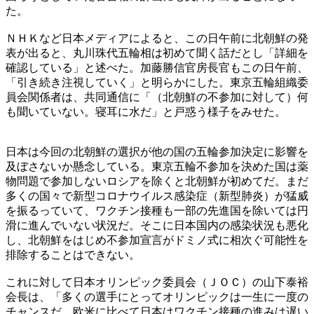
た。
ＮＨＫなど日本メディアによると、この日午前に北朝鮮の発
表が出ると、丸川珠代五輪相は初めて聞く話だとし「詳細を
確認している」と述べた。加藤勝信官房長官もこの日午前、
「引き続き注視していく」と明らかにした。東京五輪組織委
員会関係者は、共同通信に「（北朝鮮の不参加に対して）何
も聞いていない。寝耳に水だ」と戸惑う様子をみせた。
日本は今回の北朝鮮の選択が他の国の五輪参加決定に影響を
及ぼさないか懸念している。東京五輪不参加を決めた国は薬
物問題で参加しないロシアを除くと北朝鮮が初めてだ。まだ
多くの国々で新型コロナウイルス感染症（新型肺炎）が猛威
を振るっていて、ワクチン接種も一部の先進国を除いては円
滑に進んでいない状況だ。そこに日本国内の感染状況も悪化
し、北朝鮮をはじめ不参加宣言がドミノ式に相次ぐ可能性を
排除することはできない。
これに対して日本オリンピック委員会（ＪＯＣ）の山下泰裕
会長は、「多くの選手にとってオリンピックは一生に一度の
チャンスだ。欧米に比べて日本はワクチン接種の進みは遅い