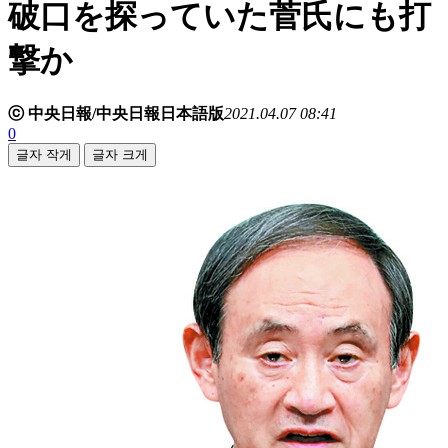
破口を探っていた菅氏にも打
撃か
ⓒ 中央日報/中央日報日本語版
2021.04.07 08:41
0
글자 작게
글자 크게