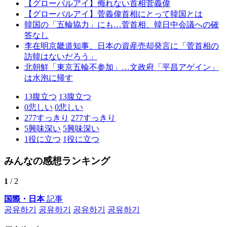
【グローバルアイ】侮れない首相菅義偉
【グローバルアイ】菅義偉首相にとって韓国とは
韓国の「五輪協力」にも…菅首相、韓日中会議への確
答なし
李在明京畿道知事、日本の資産売却発言に「菅首相の
訪韓はないだろう」
北朝鮮「東京五輪不参加」…文政府「平昌アゲイン」
は水泡に帰す
13
腹立つ
13
腹立つ
0
悲しい
0
悲しい
277
すっきり
277
すっきり
5
興味深い
5
興味深い
1
役に立つ
1
役に立つ
みんなの感想ランキング
1
/ 2
国際・日本
記事
공유하기
공유하기
공유하기
공유하기