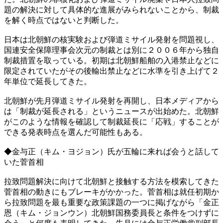
題の解決に対して具体的な進展がみられないことから、制裁
を解く時点ではないと判断した。
日本は北朝鮮の核実験および弾道ミサイル発射を問題視し、
国連安全保障理事会次元の制裁とは別に２００６年から独自
制裁措置を取っている。初期は北朝鮮船舶の入港禁止などに
限定されていたがその後輸出禁止などに水準を引き上げて２
年単位で延長してきた。
北朝鮮が先月弾道ミサイル発射を再開し、日本メディアから
は「制裁が延長される」というニュースが出始めた。北朝鮮
がこのような情報を確認して制裁延長に「応戦」することが
できる発表時点を選んだ可能性もある。
◆金与正（キム・ヨジョン）氏が五輪に来れば会うと話して
いた菅首相
拉致問題解決に向けて北朝鮮と接触する方法を模索してきた
菅首相の動きにもブレーキがかかった。菅首相は就任初期か
ら拉致問題を最も重要な政策課題の一つに掲げながら「金正
恩（キム・ジョンウン）北朝鮮国務委員長と条件をつけずに