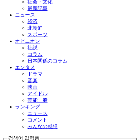
社会・文化
最新記事
ニュース
経済
北朝鮮
スポーツ
オピニオン
社説
コラム
日本関係のコラム
エンタメ
ドラマ
音楽
映画
アイドル
芸能一般
ランキング
ニュース
コメント
みんなの感想
검색어 입력폼