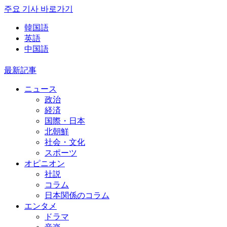
주요 기사 바로가기
韓国語
英語
中国語
最新記事
ニュース
政治
経済
国際・日本
北朝鮮
社会・文化
スポーツ
オピニオン
社説
コラム
日本関係のコラム
エンタメ
ドラマ