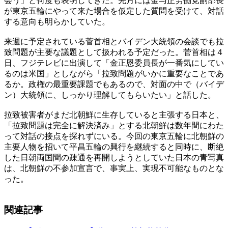
会う」と何度も表明してきた。先月には金与正労働党副部長
が東京五輪にやって来た場合を仮定した質問を受けて、対話
する意向も明らかしていた。
来週に予定されている菅首相とバイデン大統領の会談でも拉
致問題が主要な議題として扱われる予定だった。菅首相は４
日、フジテレビに出演して「金正恩委員長が一番気にしてい
るのは米国」としながら「拉致問題がいかに重要なことであ
るか。政権の最重要課題でもあるので、対面の中で（バイデ
ン）大統領に、しっかり理解してもらいたい」と話した。
拉致被害者がまだ北朝鮮に生存していると主張する日本と、
「拉致問題は完全に解決済み」とする北朝鮮は数年間にわた
って対話の接点を探れずにいる。今回の東京五輪に北朝鮮の
主要人物を招いて平昌五輪の興行を継続すると同時に、断絶
した日朝両国間の疎通を再開しようとしていた日本の青写真
は、北朝鮮の不参加宣言で、事実上、実現不可能なものとな
った。
関連記事