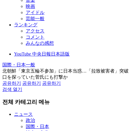
音楽
映画
アイドル
芸能一般
ランキング
アクセス
コメント
みんなの感想
YouTube 中央日報日本語版
国際・日本一般
北朝鮮「東京五輪不参加」に日本当惑…「拉致被害者」突破
口を探っていた菅氏にも打撃か
공유하기
공유하기
공유하기
검색 열기
전체 카테고리 메뉴
ニュース
政治
国際・日本