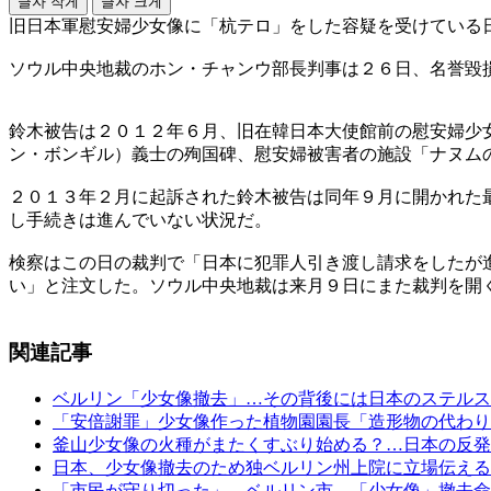
글자 작게
글자 크게
旧日本軍慰安婦少女像に「杭テロ」をした容疑を受けている
ソウル中央地裁のホン・チャンウ部長判事は２６日、名誉毀
鈴木被告は２０１２年６月、旧在韓日本大使館前の慰安婦少
ン・ボンギル）義士の殉国碑、慰安婦被害者の施設「ナヌム
２０１３年２月に起訴された鈴木被告は同年９月に開かれた
し手続きは進んでいない状況だ。
検察はこの日の裁判で「日本に犯罪人引き渡し請求をしたが
い」と注文した。ソウル中央地裁は来月９日にまた裁判を開
関連記事
ベルリン「少女像撤去」…その背後には日本のステルス
「安倍謝罪」少女像作った植物園園長「造形物の代わり
釜山少女像の火種がまたくすぶり始める？…日本の反発
日本、少女像撤去のため独ベルリン州上院に立場伝える
「市民が守り切った」…ベルリン市、「少女像」撤去命