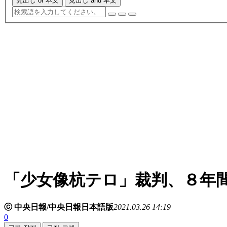
見出し or 本文
見出し and 本文
「少女像杭テロ」裁判、８年
ⓒ 中央日報/中央日報日本語版
2021.03.26 14:19
0