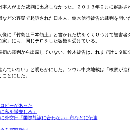
日本人がまた裁判に出席しなかった。２０１３年２月に起訴さ
損などの容疑で起訴された日本人、鈴木信行被告の裁判を開い
女像に「竹島は日本領土」と書かれた杭をくくりつけて被害者
の家」にも、同じテロをした容疑を受けている。
最初の裁判から出席していない。鈴木被告はこれまで計１９回
進んでいない」と明らかにした。ソウル中央地裁は「検察が進
くことにした。
ロビーがあった
に私を撤去しろ」
に外交部「国際礼譲に合わない」市などに伝達
令を電撃撤回