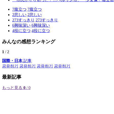
7
腹立つ
7
腹立つ
2
悲しい
2
悲しい
273
すっきり
273
すっきり
6
興味深い
6
興味深い
4
役に立つ
4
役に立つ
みんなの感想ランキング
1
/ 2
国際・日本
記事
공유하기
공유하기
공유하기
공유하기
最新記事
もっと見る
0
/ 0