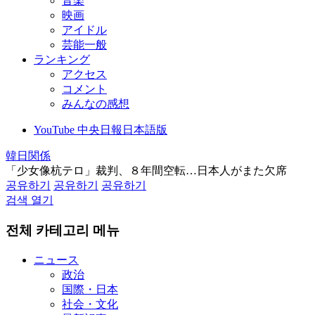
音楽
映画
アイドル
芸能一般
ランキング
アクセス
コメント
みんなの感想
YouTube 中央日報日本語版
韓日関係
「少女像杭テロ」裁判、８年間空転…日本人がまた欠席
공유하기
공유하기
공유하기
검색 열기
전체 카테고리 메뉴
ニュース
政治
国際・日本
社会・文化