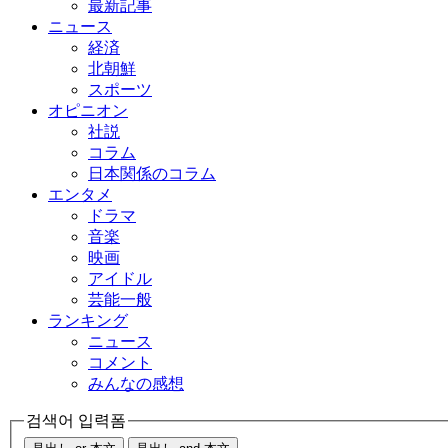
最新記事
ニュース
経済
北朝鮮
スポーツ
オピニオン
社説
コラム
日本関係のコラム
エンタメ
ドラマ
音楽
映画
アイドル
芸能一般
ランキング
ニュース
コメント
みんなの感想
검색어 입력폼