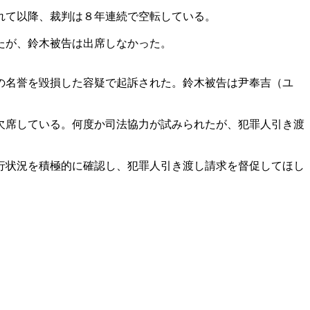
れて以降、裁判は８年連続で空転している。
たが、鈴木被告は出席しなかった。
の名誉を毀損した容疑で起訴された。鈴木被告は尹奉吉（ユ
欠席している。何度か司法協力が試みられたが、犯罪人引き渡
行状況を積極的に確認し、犯罪人引き渡し請求を督促してほし