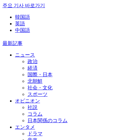
주요 기사 바로가기
韓国語
英語
中国語
最新記事
ニュース
政治
経済
国際・日本
北朝鮮
社会・文化
スポーツ
オピニオン
社説
コラム
日本関係のコラム
エンタメ
ドラマ