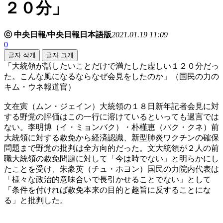
２０分」
ⓒ 中央日報/中央日報日本語版
2021.01.19 11:09
0
글자 작게
글자 크게
「大統領が話したいことだけで満たした虚しい１２０分だっ
た。こんな風になるならなぜ会見をしたのか」（国民の力の
キム・ウネ報道官）
文在寅（ムン・ジェイン）大統領の１８日新年記者会見に対
する野党の評価はこの一行に溶けているといっても過言では
ない。李明博（イ・ミョンバク）・朴槿恵（パク・クネ）前
大統領に対する赦免から経済認識、新型肺炎ワクチンの確保
問題まで野党の批判は全方向的だった。文大統領が２人の前
職大統領の赦免問題に対して「今は時でない」と明らかにし
たことを受け、朱豪英（チュ・ホヨン）国民の力院内代表は
「様々な政治的意味合いで長引かせることでない」として
「条件を付ければ赦免本来の目的と趣旨に反することにな
る」と批判した。