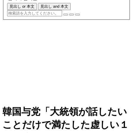
見出し or 本文
見出し and 本文
韓国与党「大統領が話したい
ことだけで満たした虚しい１