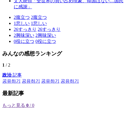
文大統領「全世界の買い占め現象、韓国はない…国民
に感謝」
2
腹立つ
2
腹立つ
1
悲しい
1
悲しい
26
すっきり
26
すっきり
2
興味深い
2
興味深い
0
役に立つ
0
役に立つ
みんなの感想ランキング
1
/ 2
政治
記事
공유하기
공유하기
공유하기
공유하기
最新記事
もっと見る
0
/ 0