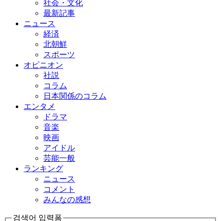
社会・文化
最新記事
ニュース
経済
北朝鮮
スポーツ
オピニオン
社説
コラム
日本関係のコラム
エンタメ
ドラマ
音楽
映画
アイドル
芸能一般
ランキング
ニュース
コメント
みんなの感想
검색어 입력폼