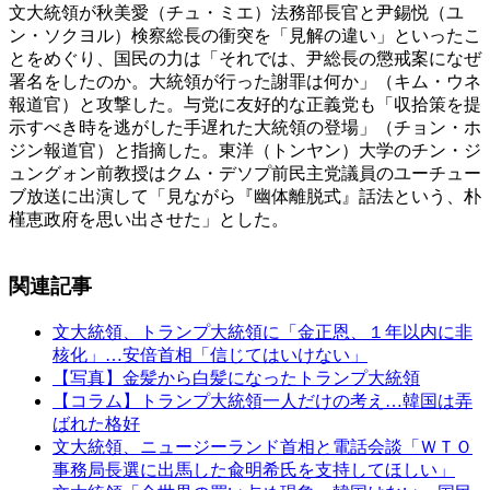
文大統領が秋美愛（チュ・ミエ）法務部長官と尹錫悦（ユ
ン・ソクヨル）検察総長の衝突を「見解の違い」といったこ
とをめぐり、国民の力は「それでは、尹総長の懲戒案になぜ
署名をしたのか。大統領が行った謝罪は何か」（キム・ウネ
報道官）と攻撃した。与党に友好的な正義党も「収拾策を提
示すべき時を逃がした手遅れた大統領の登場」（チョン・ホ
ジン報道官）と指摘した。東洋（トンヤン）大学のチン・ジ
ュングォン前教授はクム・デソプ前民主党議員のユーチュー
ブ放送に出演して「見ながら『幽体離脱式』話法という、朴
槿恵政府を思い出させた」とした。
関連記事
文大統領、トランプ大統領に「金正恩、１年以内に非
核化」…安倍首相「信じてはいけない」
【写真】金髪から白髪になったトランプ大統領
【コラム】トランプ大統領一人だけの考え…韓国は弄
ばれた格好
文大統領、ニュージーランド首相と電話会談「ＷＴＯ
事務局長選に出馬した兪明希氏を支持してほしい」