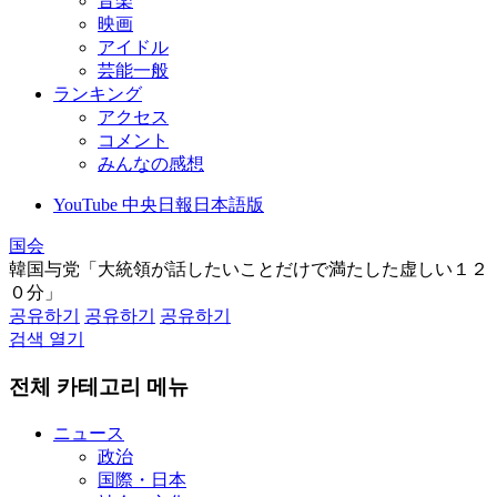
音楽
映画
アイドル
芸能一般
ランキング
アクセス
コメント
みんなの感想
YouTube 中央日報日本語版
国会
韓国与党「大統領が話したいことだけで満たした虚しい１２
０分」
공유하기
공유하기
공유하기
검색 열기
전체 카테고리 메뉴
ニュース
政治
国際・日本