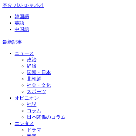
주요 기사 바로가기
韓国語
英語
中国語
最新記事
ニュース
政治
経済
国際・日本
北朝鮮
社会・文化
スポーツ
オピニオン
社説
コラム
日本関係のコラム
エンタメ
ドラマ