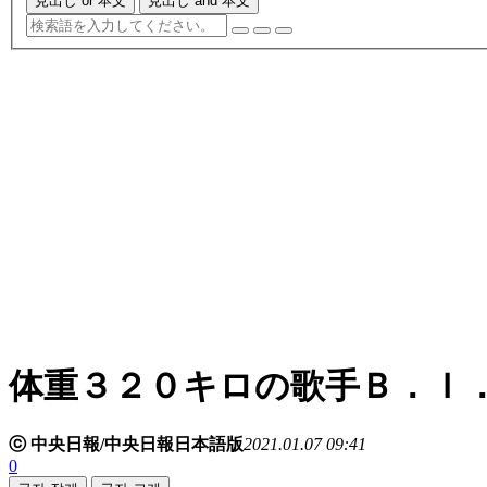
見出し or 本文
見出し and 本文
体重３２０キロの歌手Ｂ．Ｉ
ⓒ 中央日報/中央日報日本語版
2021.01.07 09:41
0