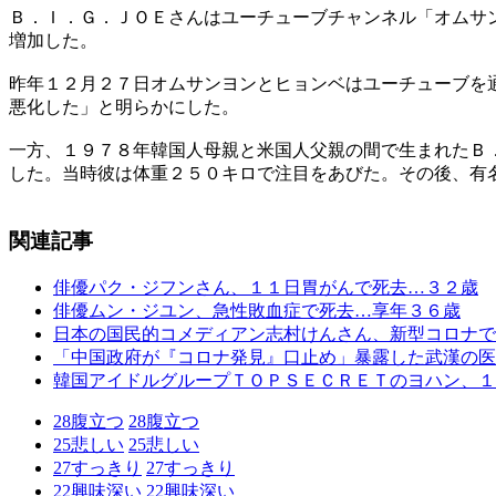
Ｂ．Ｉ．Ｇ．ＪＯＥさんはユーチューブチャンネル「オムサ
増加した。
昨年１２月２７日オムサンヨンとヒョンベはユーチューブを
悪化した」と明らかにした。
一方、１９７８年韓国人母親と米国人父親の間で生まれたＢ
した。当時彼は体重２５０キロで注目をあびた。その後、有
関連記事
俳優パク・ジフンさん、１１日胃がんで死去…３２歳
俳優ムン・ジユン、急性敗血症で死去…享年３６歳
日本の国民的コメディアン志村けんさん、新型コロナで
「中国政府が『コロナ発見』口止め」暴露した武漢の医
韓国アイドルグループＴＯＰＳＥＣＲＥＴのヨハン、１
28
腹立つ
28
腹立つ
25
悲しい
25
悲しい
27
すっきり
27
すっきり
22
興味深い
22
興味深い