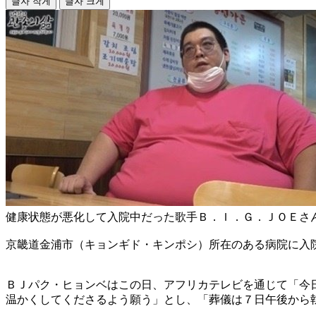
글자 작게
글자 크게
健康状態が悪化して入院中だった歌手Ｂ．Ｉ．Ｇ．ＪＯＥさ
京畿道金浦市（キョンギド・キンポシ）所在のある病院に入
ＢＪパク・ヒョンベはこの日、アフリカテレビを通じて「今
温かくしてくださるよう願う」とし、「葬儀は７日午後から