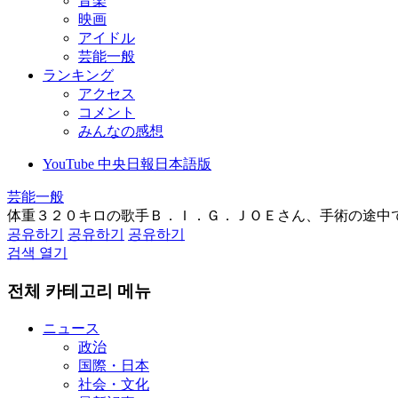
音楽
映画
アイドル
芸能一般
ランキング
アクセス
コメント
みんなの感想
YouTube 中央日報日本語版
芸能一般
体重３２０キロの歌手Ｂ．Ｉ．Ｇ．ＪＯＥさん、手術の途中
공유하기
공유하기
공유하기
검색 열기
전체 카테고리 메뉴
ニュース
政治
国際・日本
社会・文化