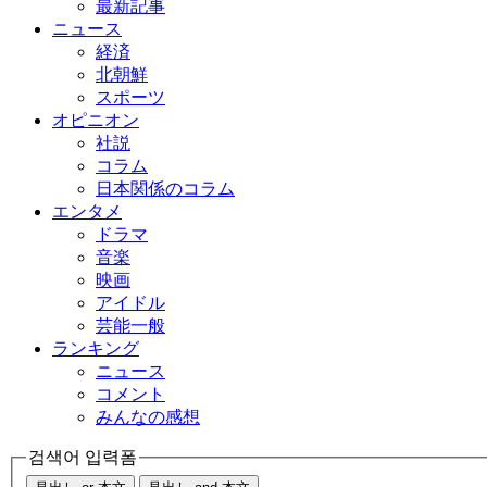
最新記事
ニュース
経済
北朝鮮
スポーツ
オピニオン
社説
コラム
日本関係のコラム
エンタメ
ドラマ
音楽
映画
アイドル
芸能一般
ランキング
ニュース
コメント
みんなの感想
검색어 입력폼