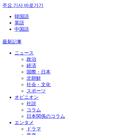
주요 기사 바로가기
韓国語
英語
中国語
最新記事
ニュース
政治
経済
国際・日本
北朝鮮
社会・文化
スポーツ
オピニオン
社説
コラム
日本関係のコラム
エンタメ
ドラマ