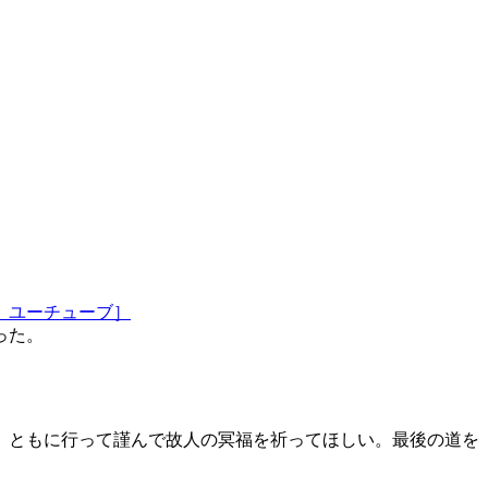
 ユーチューブ］
った。
、ともに行って謹んで故人の冥福を祈ってほしい。最後の道を