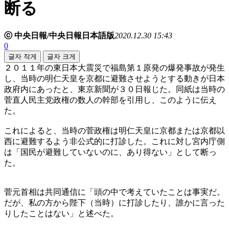
断る
ⓒ 中央日報/中央日報日本語版
2020.12.30 15:43
0
글자 작게
글자 크게
２０１１年の東日本大震災で福島第１原発の爆発事故が発生
し、当時の明仁天皇を京都に避難させようとする動きが日本
政府内にあったと、東京新聞が３０日報じた。同紙は当時の
菅直人民主党政権の数人の幹部を引用し、このように伝え
た。
これによると、当時の菅政権は明仁天皇に京都または京都以
西に避難するよう非公式的に打診した。これに対し宮内庁側
は「国民が避難していないのに、あり得ない」として断っ
た。
菅元首相は共同通信に「頭の中で考えていたことは事実だ。
だが、私の方から陛下（当時）に打診したり、誰かに言った
りしたことはない」と述べた。