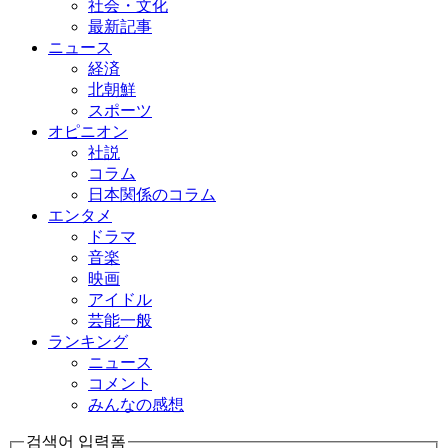
社会・文化
最新記事
ニュース
経済
北朝鮮
スポーツ
オピニオン
社説
コラム
日本関係のコラム
エンタメ
ドラマ
音楽
映画
アイドル
芸能一般
ランキング
ニュース
コメント
みんなの感想
검색어 입력폼