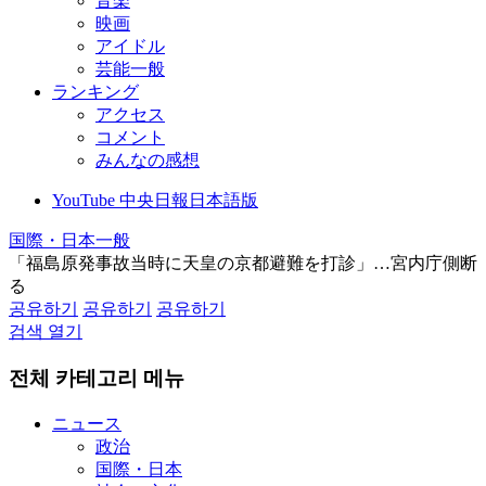
音楽
映画
アイドル
芸能一般
ランキング
アクセス
コメント
みんなの感想
YouTube 中央日報日本語版
国際・日本一般
「福島原発事故当時に天皇の京都避難を打診」…宮内庁側断
る
공유하기
공유하기
공유하기
검색 열기
전체 카테고리 메뉴
ニュース
政治
国際・日本