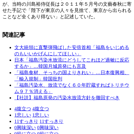
が、当時の川島裕侍従長は２０１１年５月号の文藝春秋に寄
せた手記で「陛下が東京の人々を見捨て、東京から出られる
ことなど全くあり得ない」と記述していた。
関連記事
文大統領に直撃弾飛ばした安倍首相「福島をいじめる
のもいいかげんにしてほしい」
日本「福島汚染水放流にどうしてこれほど過敏に反応
するか」…韓国月城原発にも言及
「福島食材、そっちの国よりきれい」…日本復興相、
「輸入規制」韓国批判
「福島汚染水、放流でなく６０年貯蔵すればトリチウ
ム９７％消える」
【社説】福島原発の汚染水放流方針を撤回すべき
4
腹立つ
4
腹立つ
1
悲しい
1
悲しい
11
すっきり
11
すっきり
0
興味深い
0
興味深い
0
役に立つ
0
役に立つ