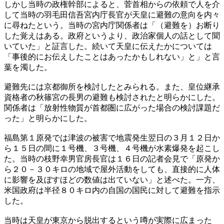
しかし当時の政権幹部によると、菅首相からの依頼で人を介
して当時の羽毛田信吾宮内庁長官が天皇に避難の意向を内々
に尋ねたという。当時の宮内庁関係者は「（避難を）お断り
した覚えはある。政府というより、政治家個人の話として聞
いていた」と証言した。続いて天皇に伝えたかについては
「事後的にお伝えしたことはあったかもしれない」と」と言
葉を濁した。
避難先には京都御所を検討したとみられる。また、皇位継承
資格者の秋篠宮の長男の避難も検討されたと明らかにした。
関係者は「放射性物質が首都圏に広がった場合の検討課題だ
った」と明らかにした。
福島第１原発では津波の被害で地震発生翌日の３月１２日か
ら１５日の間に１号機、３号機、４号機が水素爆発を起こし
た。当時の枝野幸男官房長官は１６日の記者会見で「原発か
ら２０－３０キロの地域で屋外活動をしても、直接的に人体
に影響を及ぼすほどの数値は出ていない」と述べた。一方、
米国政府は半径８０キロ内の自国の国民に対して避難を指示
した。
当時は天皇が東京から脱出するという噂が実際に広まった