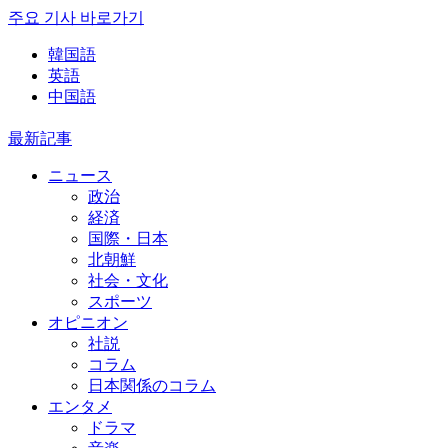
주요 기사 바로가기
韓国語
英語
中国語
最新記事
ニュース
政治
経済
国際・日本
北朝鮮
社会・文化
スポーツ
オピニオン
社説
コラム
日本関係のコラム
エンタメ
ドラマ