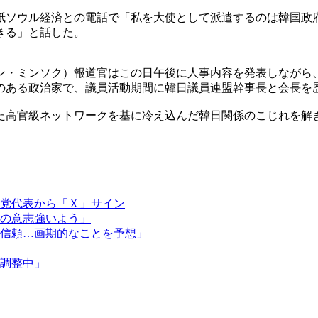
紙ソウル経済との電話で「私を大使として派遣するのは韓国政
きる」と話した。
ン・ミンソク）報道官はこの日午後に人事内容を発表しながら
のある政治家で、議員活動期間に韓日議員連盟幹事長と会長を
た高官級ネットワークを基に冷え込んだ韓日関係のこじれを解
党代表から「Ｘ」サイン
の意志強いよう」
信頼…画期的なことを予想」
調整中」