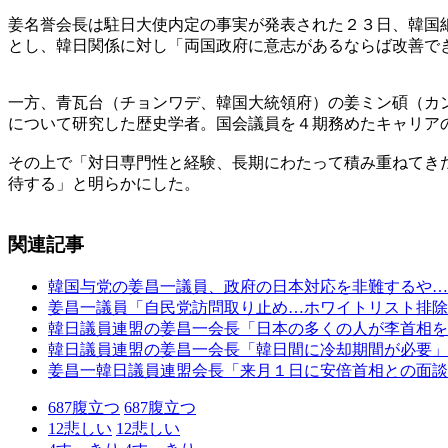
姜名誉会長は駐日大使内定の事実が発表された２３日、韓国
とし、韓日関係に対し「両国政府に意志があるならば改善で
一方、青瓦台（チョンワデ、韓国大統領府）の姜ミン碩（カ
について研究した歴史学者。国会議員を４期務めたキャリア
その上で「対日専門性と経験、長期にわたって積み重ねてき
待する」と明らかにした。
関連記事
韓国与党の姜昌一議員、政府の日本対応を非難するや…
姜昌一議員「自民党訪問取り止め…ホワイトリスト排除
韓日議員連盟の姜昌一会長「日本の多くの人が李首相を
韓日議員連盟の姜昌一会長「韓日間に冷却期間が必要」
姜昌一韓日議員連盟会長「来月１日に安倍首相との面談
687
腹立つ
687
腹立つ
12
悲しい
12
悲しい