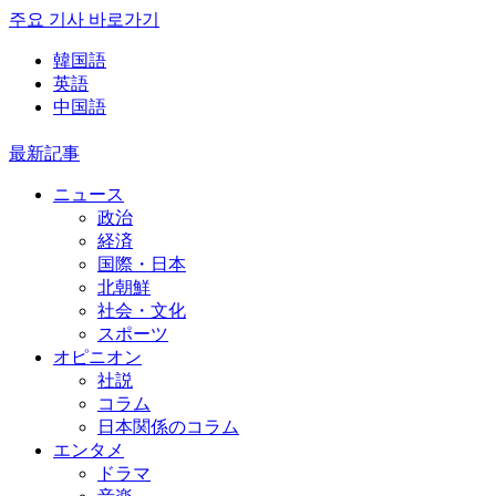
주요 기사 바로가기
韓国語
英語
中国語
最新記事
ニュース
政治
経済
国際・日本
北朝鮮
社会・文化
スポーツ
オピニオン
社説
コラム
日本関係のコラム
エンタメ
ドラマ