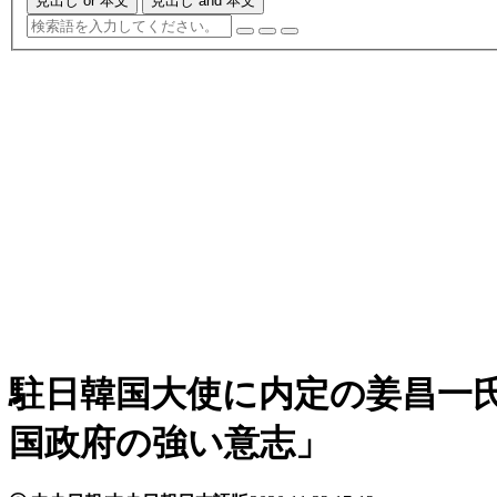
見出し or 本文
見出し and 本文
駐日韓国大使に内定の姜昌一
国政府の強い意志」