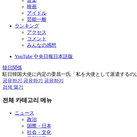
音楽
映画
アイドル
芸能一般
ランキング
アクセス
コメント
みんなの感想
YouTube 中央日報日本語版
韓日関係
駐日韓国大使に内定の姜昌一氏「私を大使として派遣するの
공유하기
공유하기
공유하기
검색 열기
전체 카테고리 메뉴
ニュース
政治
国際・日本
社会・文化