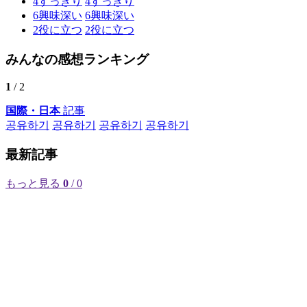
4
すっきり
4
すっきり
6
興味深い
6
興味深い
2
役に立つ
2
役に立つ
みんなの感想ランキング
1
/ 2
国際・日本
記事
공유하기
공유하기
공유하기
공유하기
最新記事
もっと見る
0
/ 0