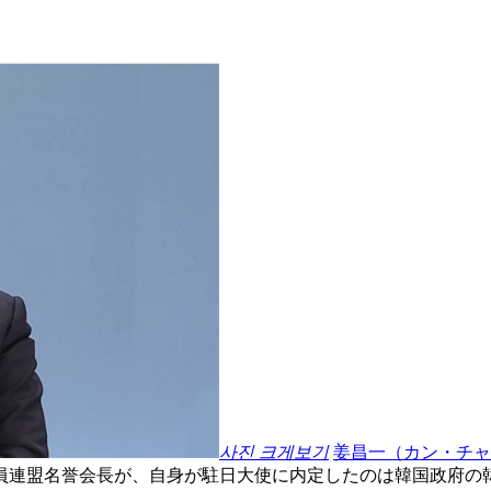
사진 크게보기
姜昌一（カン・チャ
員連盟名誉会長が、自身が駐日大使に内定したのは韓国政府の