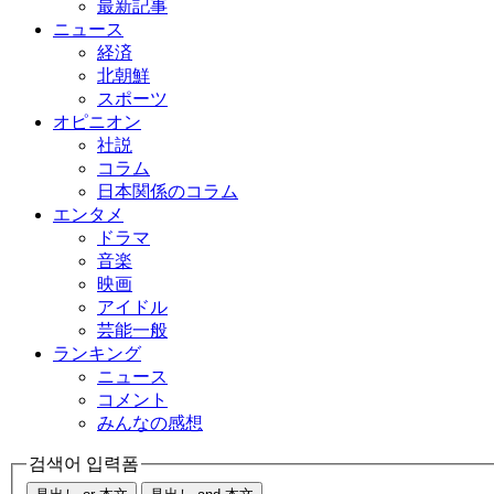
最新記事
ニュース
経済
北朝鮮
スポーツ
オピニオン
社説
コラム
日本関係のコラム
エンタメ
ドラマ
音楽
映画
アイドル
芸能一般
ランキング
ニュース
コメント
みんなの感想
검색어 입력폼