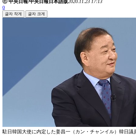
ⓒ 中央日報/中央日報日本語版
2020.11.23 17:13
0
글자 작게
글자 크게
駐日韓国大使に内定した姜昌一（カン・チャンイル）韓日議