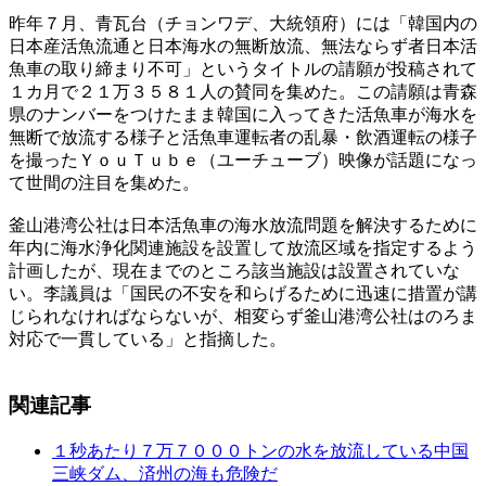
昨年７月、青瓦台（チョンワデ、大統領府）には「韓国内の
日本産活魚流通と日本海水の無断放流、無法ならず者日本活
魚車の取り締まり不可」というタイトルの請願が投稿されて
１カ月で２１万３５８１人の賛同を集めた。この請願は青森
県のナンバーをつけたまま韓国に入ってきた活魚車が海水を
無断で放流する様子と活魚車運転者の乱暴・飲酒運転の様子
を撮ったＹｏｕＴｕｂｅ（ユーチューブ）映像が話題になっ
て世間の注目を集めた。
釜山港湾公社は日本活魚車の海水放流問題を解決するために
年内に海水浄化関連施設を設置して放流区域を指定するよう
計画したが、現在までのところ該当施設は設置されていな
い。李議員は「国民の不安を和らげるために迅速に措置が講
じられなければならないが、相変らず釜山港湾公社はのろま
対応で一貫している」と指摘した。
関連記事
１秒あたり７万７０００トンの水を放流している中国
三峡ダム、済州の海も危険だ