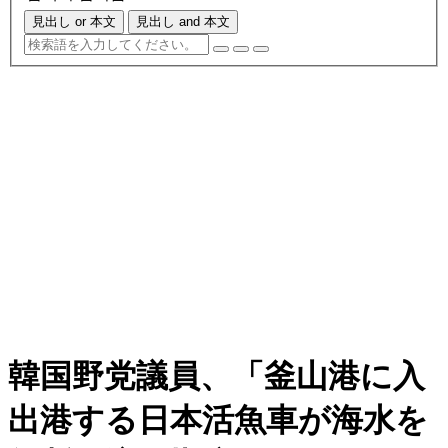
見出し or 本文
見出し and 本文
韓国野党議員、「釜山港に入
出港する日本活魚車が海水を