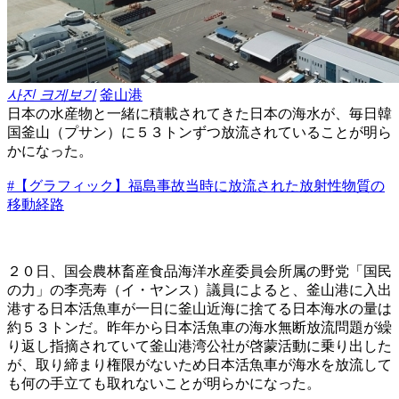
사진 크게보기
釜山港
日本の水産物と一緒に積載されてきた日本の海水が、毎日韓
国釜山（プサン）に５３トンずつ放流されていることが明ら
かになった。
#【グラフィック】福島事故当時に放流された放射性物質の
移動経路
２０日、国会農林畜産食品海洋水産委員会所属の野党「国民
の力」の李亮寿（イ・ヤンス）議員によると、釜山港に入出
港する日本活魚車が一日に釜山近海に捨てる日本海水の量は
約５３トンだ。昨年から日本活魚車の海水無断放流問題が繰
り返し指摘されていて釜山港湾公社が啓蒙活動に乗り出した
が、取り締まり権限がないため日本活魚車が海水を放流して
も何の手立ても取れないことが明らかになった。