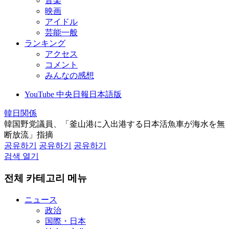
音楽
映画
アイドル
芸能一般
ランキング
アクセス
コメント
みんなの感想
YouTube 中央日報日本語版
韓日関係
韓国野党議員、「釜山港に入出港する日本活魚車が海水を無
断放流」指摘
공유하기
공유하기
공유하기
검색 열기
전체 카테고리 메뉴
ニュース
政治
国際・日本