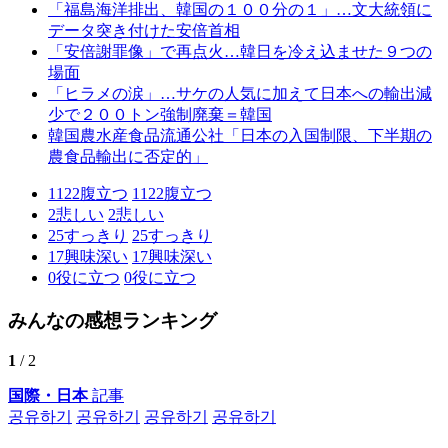
「福島海洋排出、韓国の１００分の１」…文大統領に
データ突き付けた安倍首相
「安倍謝罪像」で再点火…韓日を冷え込ませた９つの
場面
「ヒラメの涙」…サケの人気に加えて日本への輸出減
少で２００トン強制廃棄＝韓国
韓国農水産食品流通公社「日本の入国制限、下半期の
農食品輸出に否定的」
1122
腹立つ
1122
腹立つ
2
悲しい
2
悲しい
25
すっきり
25
すっきり
17
興味深い
17
興味深い
0
役に立つ
0
役に立つ
みんなの感想ランキング
1
/ 2
国際・日本
記事
공유하기
공유하기
공유하기
공유하기