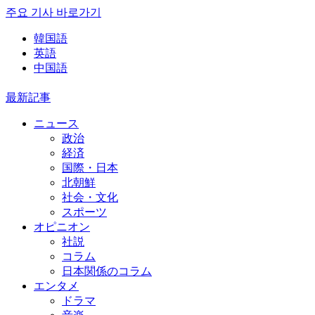
주요 기사 바로가기
韓国語
英語
中国語
最新記事
ニュース
政治
経済
国際・日本
北朝鮮
社会・文化
スポーツ
オピニオン
社説
コラム
日本関係のコラム
エンタメ
ドラマ