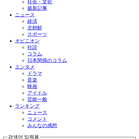
社会・文化
最新記事
ニュース
経済
北朝鮮
スポーツ
オピニオン
社説
コラム
日本関係のコラム
エンタメ
ドラマ
音楽
映画
アイドル
芸能一般
ランキング
ニュース
コメント
みんなの感想
검색어 입력폼