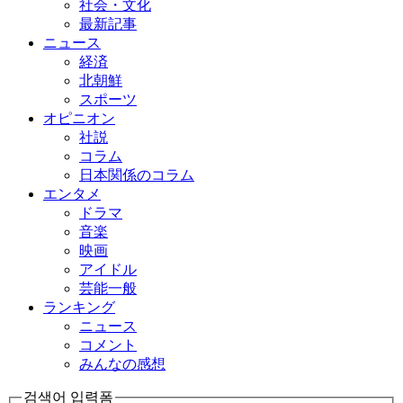
社会・文化
最新記事
ニュース
経済
北朝鮮
スポーツ
オピニオン
社説
コラム
日本関係のコラム
エンタメ
ドラマ
音楽
映画
アイドル
芸能一般
ランキング
ニュース
コメント
みんなの感想
검색어 입력폼