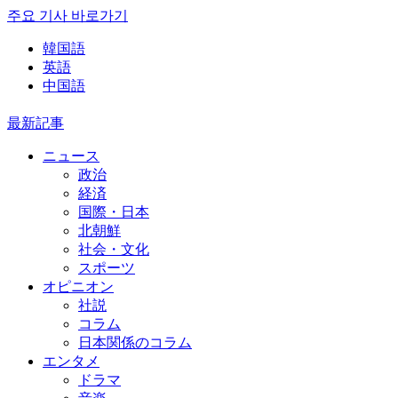
주요 기사 바로가기
韓国語
英語
中国語
最新記事
ニュース
政治
経済
国際・日本
北朝鮮
社会・文化
スポーツ
オピニオン
社説
コラム
日本関係のコラム
エンタメ
ドラマ