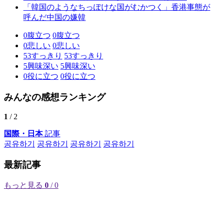
「韓国のようなちっぽけな国がむかつく」香港事態が
呼んだ中国の嫌韓
0
腹立つ
0
腹立つ
0
悲しい
0
悲しい
53
すっきり
53
すっきり
5
興味深い
5
興味深い
0
役に立つ
0
役に立つ
みんなの感想ランキング
1
/ 2
国際・日本
記事
공유하기
공유하기
공유하기
공유하기
最新記事
もっと見る
0
/ 0