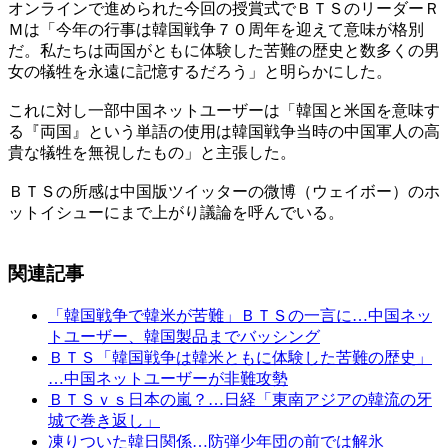
オンラインで進められた今回の授賞式でＢＴＳのリーダーＲ
Ｍは「今年の行事は韓国戦争７０周年を迎えて意味が格別
だ。私たちは両国がともに体験した苦難の歴史と数多くの男
女の犠牲を永遠に記憶するだろう」と明らかにした。
これに対し一部中国ネットユーザーは「韓国と米国を意味す
る『両国』という単語の使用は韓国戦争当時の中国軍人の高
貴な犠牲を無視したもの」と主張した。
ＢＴＳの所感は中国版ツイッターの微博（ウェイボー）のホ
ットイシューにまで上がり議論を呼んでいる。
関連記事
「韓国戦争で韓米が苦難」ＢＴＳの一言に…中国ネッ
トユーザー、韓国製品までバッシング
ＢＴＳ「韓国戦争は韓米ともに体験した苦難の歴史」
…中国ネットユーザーが非難攻勢
ＢＴＳｖｓ日本の嵐？…日経「東南アジアの韓流の牙
城で巻き返し」
凍りついた韓日関係…防弾少年団の前では解氷