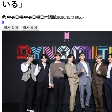
いる」
ⓒ 中央日報/中央日報日本語版
2020.10.13 09:07
0
글자 작게
글자 크게