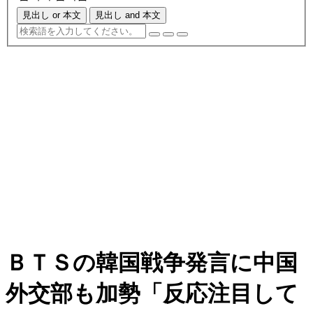
見出し or 本文
見出し and 本文
ＢＴＳの韓国戦争発言に中国
外交部も加勢「反応注目して