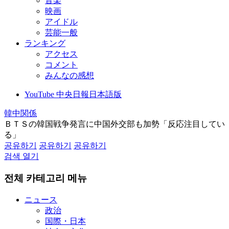
音楽
映画
アイドル
芸能一般
ランキング
アクセス
コメント
みんなの感想
YouTube 中央日報日本語版
韓中関係
ＢＴＳの韓国戦争発言に中国外交部も加勢「反応注目してい
る」
공유하기
공유하기
공유하기
검색 열기
전체 카테고리 메뉴
ニュース
政治
国際・日本