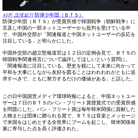
사진 크게보기
防弾少年団（ＢＴＳ）
防弾少年団（ＢＴＳ）が受賞所感で韓国戦争（朝鮮戦争）に
言及し中国の一部ネットユーザーから批判を受けている中
で、中国外交部が「関連報道と中国ネットユーザーの反応を
注目している」と明らかにした。
中国外交部の趙立堅報道官は１２日の定例会見で、ＢＴＳの
韓国戦争関連発言について論評してほしいという質問に、
「関連報道に注目している。歴史を鏡にして未来に向かって
平和を大事にしながら友好を図ることはわれわれがともに追
求すべきで、ともに努力するだけの価値がある」と話した。
この日中国国営メディア環球時報によると、中国ネットユー
ザーは７日のＢＴＳのバン・フリート賞授賞式での受賞所感
を問題にした。バン・フリート賞は毎年韓米関係に貢献した
人物または団体に贈られる賞で、ＢＴＳは音楽とメッセージ
で米国をはじめとする全世界にブームを起こし、韓米関係発
展に寄与した点を高く評価された。