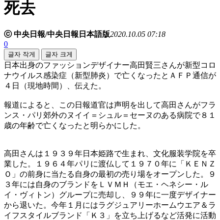
死去
ⓒ 中央日報/中央日報日本語版
2020.10.05 07:18
0
글자 작게
글자 크게
日本出身のファッションデザイナー高田賢三さんが新型コロ
ナウイルス感染症（新型肺炎）で亡くなったとＡＦＰ通信が
４日（現地時間）、伝えた。
報道によると、この日報道官は声明を出して高田さんがフラ
ンス・パリ郊外のヌイイ＝シュル＝セーヌのある病院で８１
歳の年齢で亡くなったと明らかにした。
高田さんは１９３９年日本姫路で生まれ、文化服装学院を卒
業した。１９６４年パリに渡仏して１９７０年に「ＫＥＮＺ
Ｏ」の前身に当たる自身の最初の売り場をオープンした。９
３年には自身のブランドをＬＶＭＨ（モエ・ヘネシー・ル
イ・ヴィトン）グループに売却し、９９年に一度デザイナー
から退いた。今年１月にはラグジュアリーホームウエア＆ラ
イフスタイルブランド「Ｋ３」を立ち上げるなど活発に活動