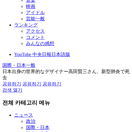
音楽
映画
アイドル
芸能一般
ランキング
アクセス
コメント
みんなの感想
YouTube 中央日報日本語版
国際・日本一般
日本出身の世界的なデザイナー高田賢三さん、新型肺炎で死
去
공유하기
공유하기
공유하기
검색 열기
전체 카테고리 메뉴
ニュース
政治
国際・日本