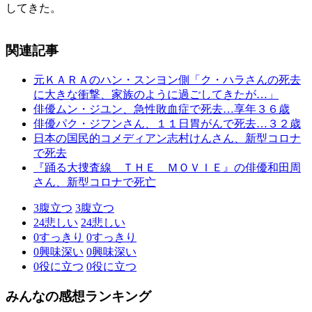
してきた。
関連記事
元ＫＡＲＡのハン・スンヨン側「ク・ハラさんの死去
に大きな衝撃、家族のように過ごしてきたが…」
俳優ムン・ジユン、急性敗血症で死去…享年３６歳
俳優パク・ジフンさん、１１日胃がんで死去…３２歳
日本の国民的コメディアン志村けんさん、新型コロナ
で死去
『踊る大捜査線 ＴＨＥ ＭＯＶＩＥ』の俳優和田周
さん、新型コロナで死亡
3
腹立つ
3
腹立つ
24
悲しい
24
悲しい
0
すっきり
0
すっきり
0
興味深い
0
興味深い
0
役に立つ
0
役に立つ
みんなの感想ランキング