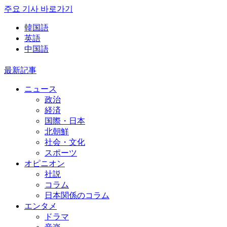
주요 기사 바로가기
韓国語
英語
中国語
最新記事
ニュース
政治
経済
国際・日本
北朝鮮
社会・文化
スポーツ
オピニオン
社説
コラム
日本関係のコラム
エンタメ
ドラマ