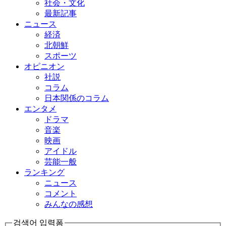
社会・文化
最新記事
ニュース
経済
北朝鮮
スポーツ
オピニオン
社説
コラム
日本関係のコラム
エンタメ
ドラマ
音楽
映画
アイドル
芸能一般
ランキング
ニュース
コメント
みんなの感想
검색어 입력폼