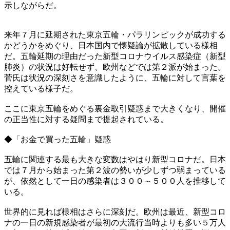
示しながらだ。
来年７月に延期された東京五輪・パラリンピックが成功する
かどうかをめぐり、日本国内で懐疑論が拡散している様相
だ。五輪延期の理由だった新型コロナウイルス感染症（新型
肺炎）の状況は好転せず、欧州などでは第２派が始まった。
菅氏は状況の深刻さを意識したように、五輪に対して言葉を
控えている様子だ。
ここに東京五輪をめぐる裏金取引疑惑まで大きくなり、開催
の正当性に対する疑問まで提起されている。
◆「お金で買った五輪」疑惑
五輪に関連する最も大きな変数はやはり新型コロナだ。日本
では７月から始まった第２波の勢いが少しずつ弱まっている
が、依然として一日の感染者は３００～５００人を推移して
いる。
世界的に見れば様相はさらに深刻だ。欧州は最近、新型コロ
ナの一日の新規感染者が最初の大流行当時よりも多い５万人