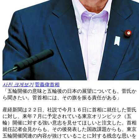
사진 크게보기
菅義偉首相
「五輪開催の意味と五輪後の日本の展望についても、菅氏か
ら聞きたい。菅首相には、その旗を振る責任がある」
産経新聞は２２日、社説で今月１６日に首相に就任した菅氏
に対し、来年７月に予定されている東京オリンピック（五
輪）開催に対する強い意志を見せてほしいと注文した。首相
就任記者会見からも、その後発表した国政課題からも、東京
五輪開催関連の内容が抜けていることに対する残念な思いを