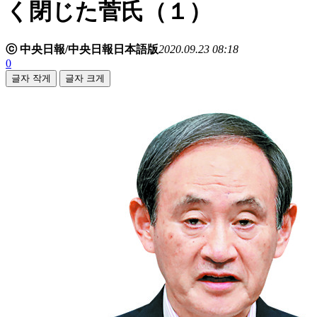
く閉じた菅氏（１）
ⓒ 中央日報/中央日報日本語版
2020.09.23 08:18
0
글자 작게
글자 크게