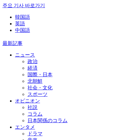
주요 기사 바로가기
韓国語
英語
中国語
最新記事
ニュース
政治
経済
国際・日本
北朝鮮
社会・文化
スポーツ
オピニオン
社説
コラム
日本関係のコラム
エンタメ
ドラマ