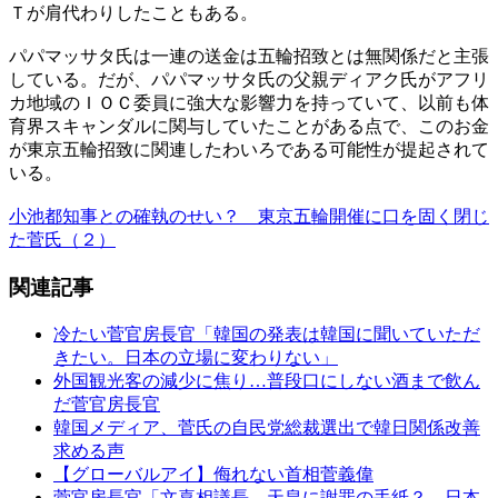
Ｔが肩代わりしたこともある。
パパマッサタ氏は一連の送金は五輪招致とは無関係だと主張
している。だが、パパマッサタ氏の父親ディアク氏がアフリ
カ地域のＩＯＣ委員に強大な影響力を持っていて、以前も体
育界スキャンダルに関与していたことがある点で、このお金
が東京五輪招致に関連したわいろである可能性が提起されて
いる。
小池都知事との確執のせい？ 東京五輪開催に口を固く閉じ
た菅氏（２）
関連記事
冷たい菅官房長官「韓国の発表は韓国に聞いていただ
きたい。日本の立場に変わりない」
外国観光客の減少に焦り…普段口にしない酒まで飲ん
だ菅官房長官
韓国メディア、菅氏の自民党総裁選出で韓日関係改善
求める声
【グローバルアイ】侮れない首相菅義偉
菅官房長官「文喜相議長、天皇に謝罪の手紙？ 日本