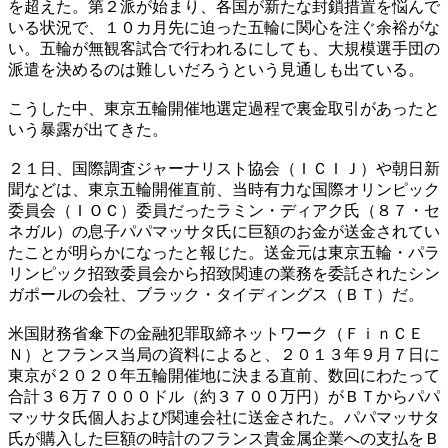
を超えた。第２派が始まり、各国が新たな封鎖措置を悩んで
いる状況で、１０カ月先に迫った五輪に関心を注ぐ余裕がな
い。五輪が無観客試合で行われるにしても、大規模選手団の
派遣を決めるのは難しいだろうという見通しも出ている。
こうした中、東京五輪開催地選定過程で裏金取引があったと
いう暴露が出てきた。
２１日、国際調査ジャーナリスト協会（ＩＣＩＪ）や朝日新
聞などは、東京五輪開催直前、当時有力な国際オリンピック
委員会（ＩＯＣ）委員だったラミン・ディアク氏（８７・セ
ネガル）の息子パパマッサタ氏に巨額のお金が送金されてい
たことが明らかになったと報じた。送金元は東京五輪・パラ
リンピック招致委員会から招致関連の業務を委託されたシン
ガポールの会社、ブラック・タイディングス（ＢＴ）だ。
米国財務省傘下の金融犯罪取締ネットワーク（ＦｉｎＣＥ
Ｎ）とフランス当局の資料によると、２０１３年９月７日に
東京が２０２０年五輪開催地に決まる直前、数回にわたって
合計３６万７０００ドル（約３７００万円）がＢＴからパパ
マッサタ氏個人および関連会社に送金された。パパマッサタ
氏が購入した巨額の時計のフランス貴金属企業への支払をＢ