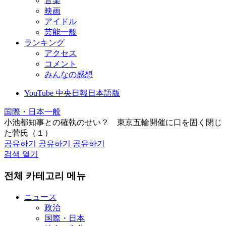
音楽
映画
アイドル
芸能一般
ランキング
アクセス
コメント
みんなの感想
YouTube 中央日報日本語版
国際・日本一般
小池都知事との確執のせい？ 東京五輪開催に口を固く閉じ
た菅氏（１）
공유하기
공유하기
공유하기
검색 열기
전체 카테고리 메뉴
ニュース
政治
国際・日本