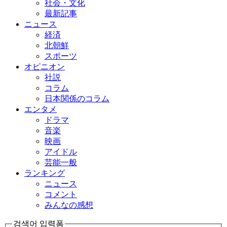
社会・文化
最新記事
ニュース
経済
北朝鮮
スポーツ
オピニオン
社説
コラム
日本関係のコラム
エンタメ
ドラマ
音楽
映画
アイドル
芸能一般
ランキング
ニュース
コメント
みんなの感想
검색어 입력폼