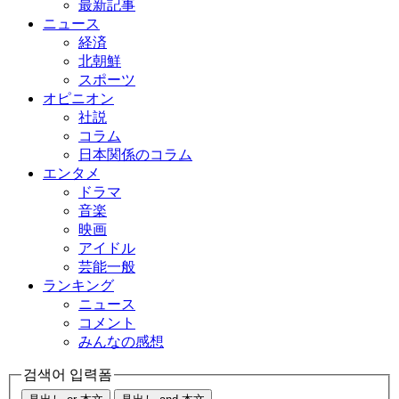
最新記事
ニュース
経済
北朝鮮
スポーツ
オピニオン
社説
コラム
日本関係のコラム
エンタメ
ドラマ
音楽
映画
アイドル
芸能一般
ランキング
ニュース
コメント
みんなの感想
검색어 입력폼