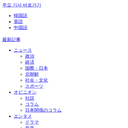
주요 기사 바로가기
韓国語
英語
中国語
最新記事
ニュース
政治
経済
国際・日本
北朝鮮
社会・文化
スポーツ
オピニオン
社説
コラム
日本関係のコラム
エンタメ
ドラマ