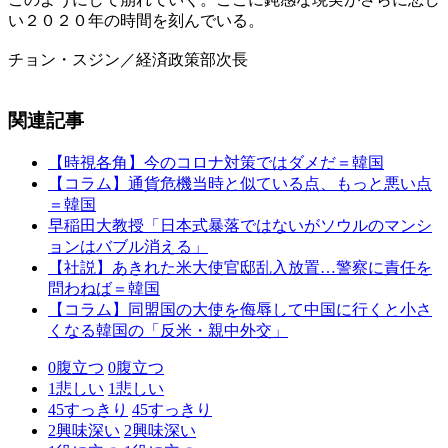
い２０２０年の時間を刻んでいる。
チョン・スジン／経済政策部次長
関連記事
【時視各角】今のコロナ対策ではダメだ＝韓国
【コラム】通貨危機当時と似ている点、もっと悪い点
＝韓国
早稲田大教授「日本式暴落ではないがソウルのマンシ
ョンはバブル消える」
【社説】あきれた米大使官邸乱入放置…警察に責任を
問わねば＝韓国
【コラム】同盟国の大使を侮辱して中国に行くと小さ
くなる韓国の「反米・親中外交」
0
腹立つ
0
腹立つ
1
悲しい
1
悲しい
45
すっきり
45
すっきり
2
興味深い
2
興味深い