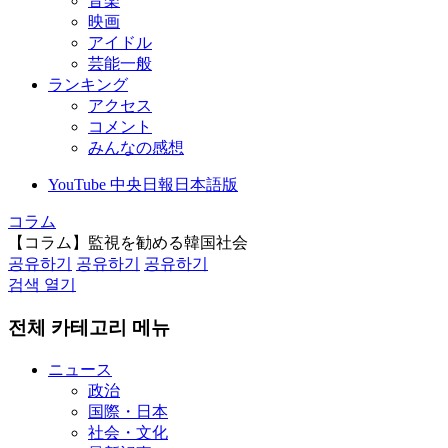
音楽
映画
アイドル
芸能一般
ランキング
アクセス
コメント
みんなの感想
YouTube 中央日報日本語版
コラム
【コラム】監視を勧める韓国社会
공유하기
공유하기
공유하기
검색 열기
전체 카테고리 메뉴
ニュース
政治
国際・日本
社会・文化