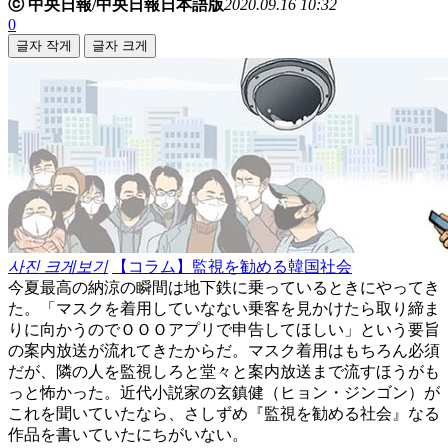
ⓒ 中央日報/中央日報日本語版
2020.09.16 10:32
0
글자 작게
글자 크게
사진 크게보기
【コラム】監視を勧める韓国社会
今夏最高の納涼の瞬間は地下鉄に乗っているときにやってき
た。「マスクを着用していなない乗客を見かけたら取り締ま
りに向かうのでＯＯＯアプリで申告してほしい」という要旨
の案内放送が流れてきたからだ。マスク着用はもちろん必須
だが、隣の人を監視しろと堂々と案内放送まで流すほうがも
っと怖かった。近代小説家の玄鎮健（ヒョン・ジンゴン）が
これを聞いていたなら、さしずめ『監視を勧める社会』なる
作品を書いていたにちがいない。