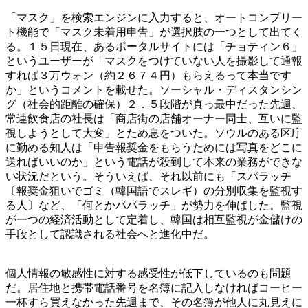
「マスク」を検索エンジンに入力すると、オートコンプリー
ト機能で「マスク未着用申告」が選択肢の一つとして出てく
る。１５日現在、あるポータルサイトには「チョティン６」
というユーザーが「マスクをつけていない人を撮影して通報
すれば３万ウォン（約２６７４円）もらえるって本当です
か」というコメントを載せた。ソーシャル・ディスタンシン
グ（社会的距離の確保）２．５段階が真っ最中だった先週、
常連飲食店の社長は「商店街の店舗オーナー同士、互いに監
視しようとして大変」とため息をついた。ソウルのある区庁
に勤める知人は「申告報奨金をもらうためには写真をどこに
送ればいいのか」という電話が殺到して本来の業務ができな
い状況だという。そういえば、それ以前にも「スパラッチ
〔報奨金狙いでゴミ（韓国語でスレギ）の分別収集を監視す
る人〕など、「何とかパパラッチ」が勢力を伸ばした。監視
が一つの経済活動として定着し、韓国は相互監視が金儲けの
手段として認識される社会へと進化中だ。
個人情報の敏感性に対する感受性が低下しているのも問題
だ。居住地と携帯電話番号を名簿に記入しなければコーヒー
一杯すら買えなかった先週まで、その名簿が他人に丸見えに