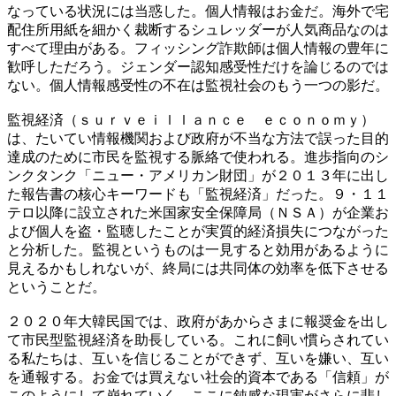
なっている状況には当惑した。個人情報はお金だ。海外で宅
配住所用紙を細かく裁断するシュレッダーが人気商品なのは
すべて理由がある。フィッシング詐欺師は個人情報の豊年に
歓呼しただろう。ジェンダー認知感受性だけを論じるのでは
ない。個人情報感受性の不在は監視社会のもう一つの影だ。
監視経済（ｓｕｒｖｅｉｌｌａｎｃｅ ｅｃｏｎｏｍｙ）
は、たいてい情報機関および政府が不当な方法で誤った目的
達成のために市民を監視する脈絡で使われる。進歩指向のシ
ンクタンク「ニュー・アメリカン財団」が２０１３年に出し
た報告書の核心キーワードも「監視経済」だった。９・１１
テロ以降に設立された米国家安全保障局（ＮＳＡ）が企業お
よび個人を盗・監聴したことが実質的経済損失につながった
と分析した。監視というものは一見すると効用があるように
見えるかもしれないが、終局には共同体の効率を低下させる
ということだ。
２０２０年大韓民国では、政府があからさまに報奨金を出し
て市民型監視経済を助長している。これに飼い慣らされてい
る私たちは、互いを信じることができず、互いを嫌い、互い
を通報する。お金では買えない社会的資本である「信頼」が
このようにして崩れていく。ここに鈍感な現実がさらに悲し