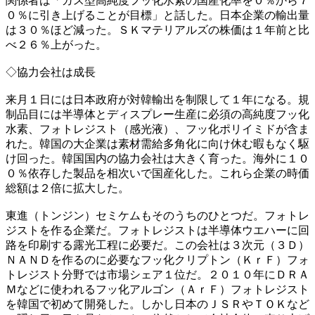
関係者は「ガス型高純度フッ化水素の国産化率を０％から７
０％に引き上げることが目標」と話した。日本企業の輸出量
は３０％ほど減った。ＳＫマテリアルズの株価は１年前と比
べ２６％上がった。
◇協力会社は成長
来月１日には日本政府が対韓輸出を制限して１年になる。規
制品目には半導体とディスプレー生産に必須の高純度フッ化
水素、フォトレジスト（感光液）、フッ化ポリイミドが含ま
れた。韓国の大企業は素材需給多角化に向け休む暇もなく駆
け回った。韓国国内の協力会社は大きく育った。海外に１０
０％依存した製品を相次いで国産化した。これら企業の時価
総額は２倍に拡大した。
東進（トンジン）セミケムもそのうちのひとつだ。フォトレ
ジストを作る企業だ。フォトレジストは半導体ウエハーに回
路を印刷する露光工程に必要だ。この会社は３次元（３Ｄ）
ＮＡＮＤを作るのに必要なフッ化クリプトン（ＫｒＦ）フォ
トレジスト分野では市場シェア１位だ。２０１０年にＤＲＡ
Ｍなどに使われるフッ化アルゴン（ＡｒＦ）フォトレジスト
を韓国で初めて開発した。しかし日本のＪＳＲやＴＯＫなど