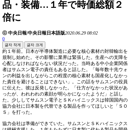
品・装備…１年で時価総額２
倍に
ⓒ 中央日報/中央日報日本語版
2020.06.29 08:02
0
글자 작게
글자 크게
約１年前。日本が半導体製造に必要な核心素材の対韓輸出を
規制し始めた。その影響に業界は緊張した。生産への支障を
心配しなければならない状況だった。当時ある中小企業関係
者はサムスン電子の責任もあると話した。「毎年数十兆ウォ
ンの利益を出しながらこの程度の核心素材も国産化しなかっ
た責任を避けることはできない」。この話をサムスンの役員
に伝えた。彼は反発しなかった。「仕方がなかった状況があ
ったが、われわれの素顔が明らかになったようだ」と話し
た。少ししてサムスン電子とＳＫハイニックスは韓国国内の
協力会社に日本製を代替できる製品を作ってほしいと「ＳＯ
Ｓ」を打った。
協力会社は準備ができていた。サムスンとＳＫハイニックス
は積極支援した。１年もたたずに日本製に代わる製品を開発