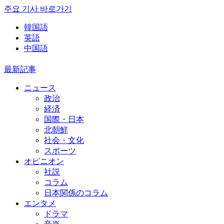
주요 기사 바로가기
韓国語
英語
中国語
最新記事
ニュース
政治
経済
国際・日本
北朝鮮
社会・文化
スポーツ
オピニオン
社説
コラム
日本関係のコラム
エンタメ
ドラマ