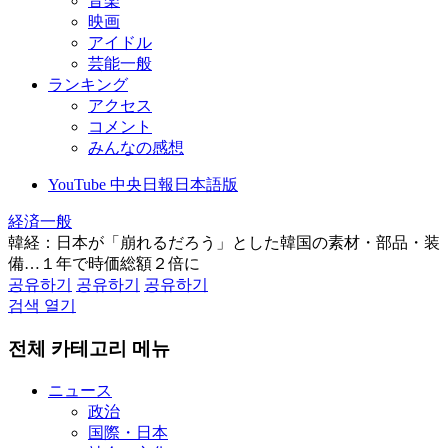
音楽
映画
アイドル
芸能一般
ランキング
アクセス
コメント
みんなの感想
YouTube 中央日報日本語版
経済一般
韓経：日本が「崩れるだろう」とした韓国の素材・部品・装
備…１年で時価総額２倍に
공유하기
공유하기
공유하기
검색 열기
전체 카테고리 메뉴
ニュース
政治
国際・日本