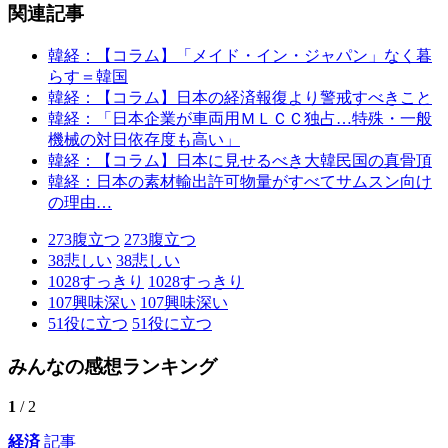
関連記事
韓経：【コラム】「メイド・イン・ジャパン」なく暮
らす＝韓国
韓経：【コラム】日本の経済報復より警戒すべきこと
韓経：「日本企業が車両用ＭＬＣＣ独占…特殊・一般
機械の対日依存度も高い」
韓経：【コラム】日本に見せるべき大韓民国の真骨頂
韓経：日本の素材輸出許可物量がすべてサムスン向け
の理由…
273
腹立つ
273
腹立つ
38
悲しい
38
悲しい
1028
すっきり
1028
すっきり
107
興味深い
107
興味深い
51
役に立つ
51
役に立つ
みんなの感想ランキング
1
/ 2
経済
記事