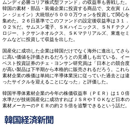
ムンディ必勝コリア株式型ファンド」の収益率も善戦した。
韓国の素材・部品・装備企業に投資する商品で、文在寅（ム
ン・ジェイン）大統領が５０００万ウォンを投資して関心を
集めた。２６日基準でこのファンドの設定後収益率は３１．
０２％だ。サムスン電子、ＳＫハイニックス、ＳＮＦテクノ
ロジー、トクサンネオルクス、ＳＫマテリアルズ、東進セミ
ケムなどに投資して収益を出した。
国産化に成功した企業は韓国だけでなく海外に進出してさら
に高い価値を評価されるだろうとの見通しも出ている。イー
ベスト投資証券のチェ・ヨンサン研究員は「日本との競合度
が高い製品は下半期から本格的に販売されるだろう。これら
素材企業の株価は単純に半導体業況に従っていた過去とは違
ったサイクルを迎えることになった」と評価した。
韓国半導体素材企業の今年の株価収益率（ＰＥＲ）は１０倍
水準だが技術国産化に成功すればＪＳＲやＴＯＫなど日本の
素材メーカーのＰＥＲの約２５倍を追撃できるという話だ。