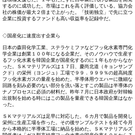
するのに成功した。市場はこれを高く評価している。協力会
社の株価が最大２倍まで上がった。「技術独立」で先に立つ
企業に投資するファンドも高い収益率を記録中だ。
◇国産化に速度出す企業ら
日本の森田化学工業、ステラケミファなどフッ化水素専門化
学企業は創業１００年になる企業だ。そのノウハウで生産す
るフッ化水素を韓国企業が国産化するのに１年もかからなか
った。ＳＫマテリアルズは１７日、慶尚北道（キョンサンブ
クド）の栄州（ヨンジュ）工場で９９．９９９％の超高純度
フッ化水素ガスの量産を始めた。半導体用ウエハーに微細な
回路を刻み必要のない部分を洗い落とすこの製品は半導体の
ナノプロセスに必須の材料だ。昨年７月に日本政府が対韓輸
出規制を始める時にはこの製品を量産できる韓国企業はなか
った。
ＳＫマテリアルズは足早に対応した。６カ月で製品を開発し
栄州に生産工場を作った。その後サンプルテストを経て今月
から本格的に半導体工場に納品を始めた。ＳＫマテリアルズ