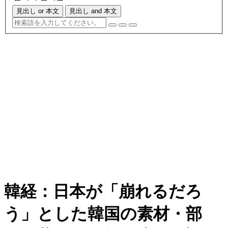
見出し or 本文
見出し and 本文
韓経：日本が「崩れるだろ
う」とした韓国の素材・部