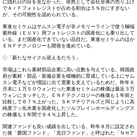
に隠れ日の目を見なかった。依然として会社全体の売り上げ
でＡｒＦフォトレジストが占める割合は５％台にすぎない
が、その可能性を認められている。
東進セミケムはサムスン電子が非メモリーラインで使う極端
紫外線（ＥＵＶ）用フォトレジストの国産化にも乗り出して
いる。まだ国産化できていない品目だ。東進セミケムのほか
ＥＮＦテクノロジーも開発を進めている。
◇「新たなサイクル迎えるだろう」
市場はこれら素材部品企業に高い点数を与えている。韓国政
府が素材・部品・装備企業を積極的に育成している上にサム
スン電子などが増設に出て需要も支えているためだ。昨年６
月末に１万５０ウォンだった東進セミケムの株価は最近３万
ウォンにタッチした。ＥＮＦテクノロジーの株価も１年前と
比較して６７％上がった。ＳＫマテリアルズと同じように高
純度フッ化水素を国産化したソルブレインホールディングス
の株価も１年間で９４％上昇した。
関連ファンドも良い成績を出している。昨年８月に設定され
た後「愛国ファンド」「克日ファンド」と呼ばれた「ＮＨア