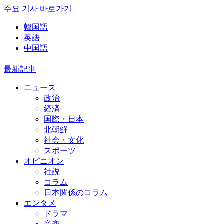
주요 기사 바로가기
韓国語
英語
中国語
最新記事
ニュース
政治
経済
国際・日本
北朝鮮
社会・文化
スポーツ
オピニオン
社説
コラム
日本関係のコラム
エンタメ
ドラマ