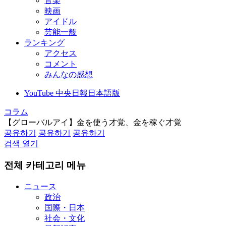
音楽
映画
アイドル
芸能一般
ランキング
アクセス
コメント
みんなの感想
YouTube 中央日報日本語版
コラム
【グローバルアイ】金を使う才覚、金を稼ぐ才覚
공유하기
공유하기
공유하기
검색 열기
전체 카테고리 메뉴
ニュース
政治
国際・日本
社会・文化