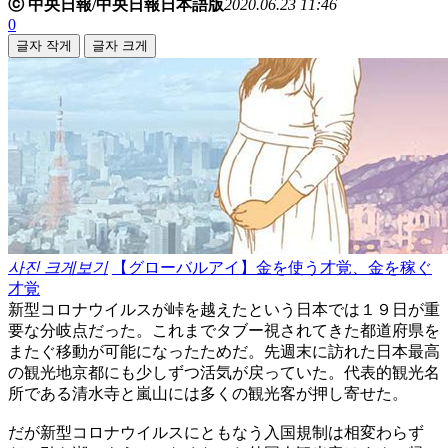
ⓒ 中央日報/中央日報日本語版
2020.06.23 11:46
0
글자 작게
글자 크게
사진 크게보기
【グローバルアイ】金を使う才覚、金を稼ぐ
才覚
新型コロナウイルスが峠を越えたという日本では１９日が重
要な分岐点だった。これまでタブー視されてきた都道府県を
またぐ移動が可能になったためだ。先週末に訪れた日本最高
の観光地京都にも少しずつ活気が戻っていた。代表的観光名
所である清水寺と嵐山には多くの観光客が押し寄せた。
だが新型コロナウイルスにともなう入国規制は相変わらず