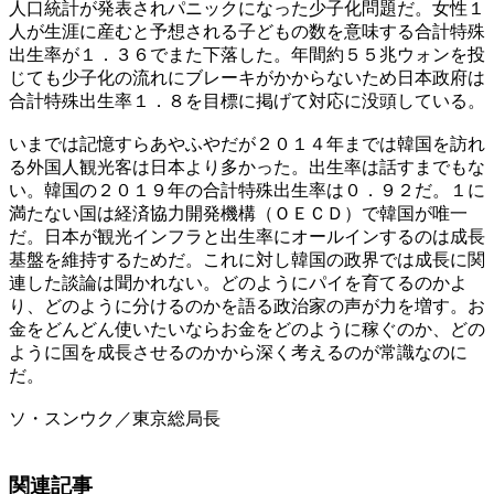
人口統計が発表されパニックになった少子化問題だ。女性１
人が生涯に産むと予想される子どもの数を意味する合計特殊
出生率が１．３６でまた下落した。年間約５５兆ウォンを投
じても少子化の流れにブレーキがかからないため日本政府は
合計特殊出生率１．８を目標に掲げて対応に没頭している。
いまでは記憶すらあやふやだが２０１４年までは韓国を訪れ
る外国人観光客は日本より多かった。出生率は話すまでもな
い。韓国の２０１９年の合計特殊出生率は０．９２だ。１に
満たない国は経済協力開発機構（ＯＥＣＤ）で韓国が唯一
だ。日本が観光インフラと出生率にオールインするのは成長
基盤を維持するためだ。これに対し韓国の政界では成長に関
連した談論は聞かれない。どのようにパイを育てるのかよ
り、どのように分けるのかを語る政治家の声が力を増す。お
金をどんどん使いたいならお金をどのように稼ぐのか、どの
ように国を成長させるのかから深く考えるのが常識なのに
だ。
ソ・スンウク／東京総局長
関連記事