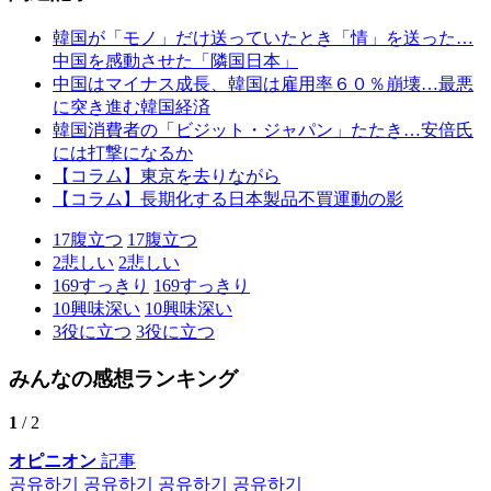
韓国が「モノ」だけ送っていたとき「情」を送った…
中国を感動させた「隣国日本」
中国はマイナス成長、韓国は雇用率６０％崩壊…最悪
に突き進む韓国経済
韓国消費者の「ビジット・ジャパン」たたき…安倍氏
には打撃になるか
【コラム】東京を去りながら
【コラム】長期化する日本製品不買運動の影
17
腹立つ
17
腹立つ
2
悲しい
2
悲しい
169
すっきり
169
すっきり
10
興味深い
10
興味深い
3
役に立つ
3
役に立つ
みんなの感想ランキング
1
/ 2
オピニオン
記事
공유하기
공유하기
공유하기
공유하기