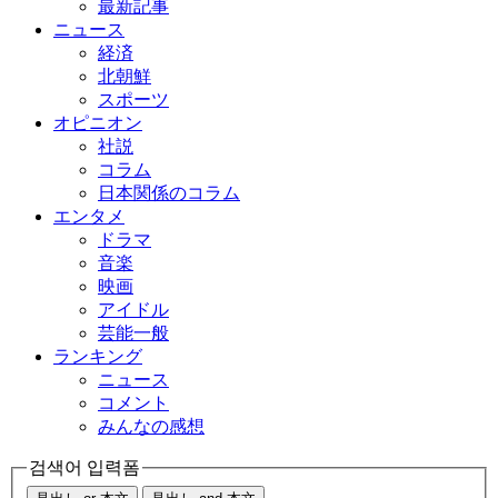
最新記事
ニュース
経済
北朝鮮
スポーツ
オピニオン
社説
コラム
日本関係のコラム
エンタメ
ドラマ
音楽
映画
アイドル
芸能一般
ランキング
ニュース
コメント
みんなの感想
검색어 입력폼