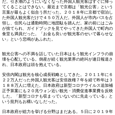
だ。引き潮のようにいなくなった外国人観光客はすぐに帰っ
てくることはできない。最近まで京都は「観光公害」という
言葉が最もよく似合う所だった。２０１８年に京都で宿泊し
た外国人観光客だけで４５０万人だ。外国人が市内バスを占
領し、住民らは通勤時間に地団駄を踏んだ。家の前にはごみ
が捨てられ、ガイドブックを見てやってきた外国人で町内の
食堂も満員だった。「お金も良いが観光客のせいで暮らせな
い」という悲鳴があふれた。
観光公害への不満を話していた日本はもう観光インフラの崩
壊を心配している。倒産が続く観光業界の絶叫が連日報道さ
れ、日本政府は頭を抱えている。
安倍内閣は観光を核心成長戦略としてきた。２０１１年に６
２２万人だった外国人観光客は安倍政権７年を経て昨年は３
１８８万人に増えた。日本政府は新型コロナウイルス追加補
正予算案にも２０兆ウォン近い観光・消費促進事業費を反映
した。「新型コロナも収まっていないのに先走っている」と
いう批判もお構いなしだった。
日本政府が総力を挙げる分野はまだある。５日に２０１９年