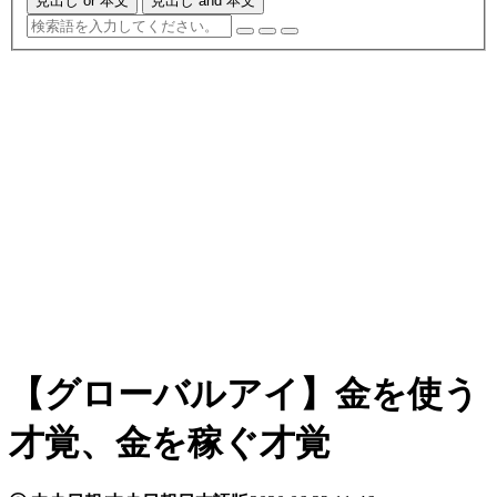
見出し or 本文
見出し and 本文
【グローバルアイ】金を使う
才覚、金を稼ぐ才覚