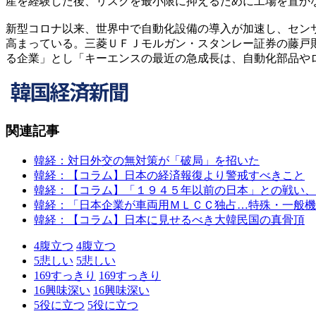
産を経験した後、リスクを最小限に抑えるために工場を置か
新型コロナ以来、世界中で自動化設備の導入が加速し、セン
高まっている。三菱ＵＦＪモルガン・スタンレー証券の藤戸
る企業」とし「キーエンスの最近の急成長は、自動化部品や
関連記事
韓経：対日外交の無対策が「破局」を招いた
韓経：【コラム】日本の経済報復より警戒すべきこと
韓経：【コラム】「１９４５年以前の日本」との戦い、
韓経：「日本企業が車両用ＭＬＣＣ独占…特殊・一般機
韓経：【コラム】日本に見せるべき大韓民国の真骨頂
4
腹立つ
4
腹立つ
5
悲しい
5
悲しい
169
すっきり
169
すっきり
16
興味深い
16
興味深い
5
役に立つ
5
役に立つ