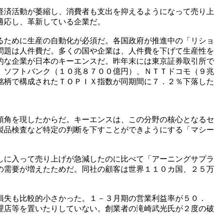
経済活動が萎縮し、消費者も支出を抑えるようになって売り上
適応し、革新している企業だ。
るために生産の自動化が必須だ。各国政府が推進中の「リショ
問題は人件費だ。多くの国や企業は、人件費を下げて生産性を
的な企業が日本のキーエンスだ。昨年末には東京証券取引所で
。ソフトバンク（１０兆８７００億円）、ＮＴＴドコモ（９兆
銘柄で構成されたＴＯＰＩＸ指数が同期間に７．２％下落した
頭角を現したからだ。キーエンスは、この分野の核心となるセ
製品検査など特定の判断を下すことができようにする「マシー
しに入って売り上げが急減したのに比べて「アーニングサプラ
の需要が増えたためだ。同社の顧客は世界１１０カ国、２５万
損失も比較的小さかった。１－３月期の営業利益率が５０．
理店等を置いたりしていない。創業者の滝崎武光氏が２度の破