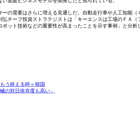
ない直販ビジネスモデルを開発したと知られている。
サーの需要はさらに増える見通しだ。自動走行車や人工知能（
則弘チーフ投資ストラテジストは「キーエンスは工場のＦＡ（
ロボット技術などの重要性が高まったことを示す事例」と分析
もう終える時＝韓国
械の対日依存度も高い」