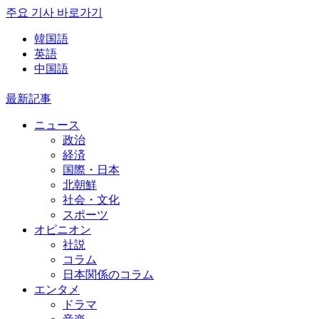
주요 기사 바로가기
韓国語
英語
中国語
最新記事
ニュース
政治
経済
国際・日本
北朝鮮
社会・文化
スポーツ
オピニオン
社説
コラム
日本関係のコラム
エンタメ
ドラマ