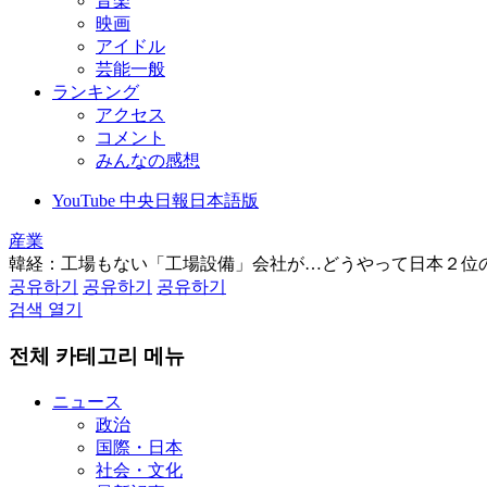
音楽
映画
アイドル
芸能一般
ランキング
アクセス
コメント
みんなの感想
YouTube 中央日報日本語版
産業
韓経：工場もない「工場設備」会社が…どうやって日本２位
공유하기
공유하기
공유하기
검색 열기
전체 카테고리 메뉴
ニュース
政治
国際・日本
社会・文化