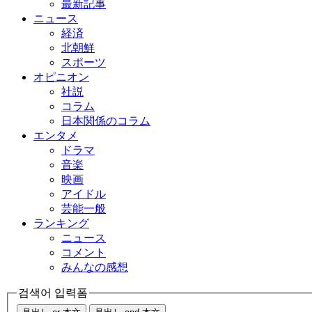
最新記事
ニュース
経済
北朝鮮
スポーツ
オピニオン
社説
コラム
日本関係のコラム
エンタメ
ドラマ
音楽
映画
アイドル
芸能一般
ランキング
ニュース
コメント
みんなの感想
검색어 입력폼