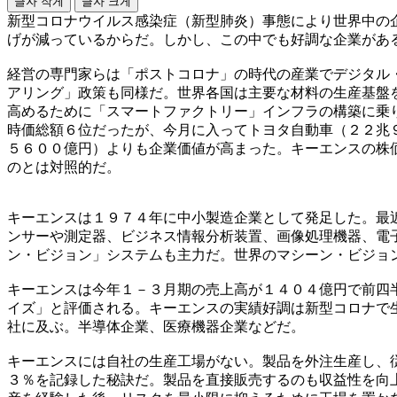
글자 작게
글자 크게
新型コロナウイルス感染症（新型肺炎）事態により世界中の
げが減っているからだ。しかし、この中でも好調な企業があ
経営の専門家らは「ポストコロナ」の時代の産業でデジタル
アリング」政策も同様だ。世界各国は主要な材料の生産基盤
高めるために「スマートファクトリー」インフラの構築に乗
時価総額６位だったが、今月に入ってトヨタ自動車（２２兆
５６００億円）よりも企業価値が高まった。キーエンスの株
のとは対照的だ。
キーエンスは１９７４年に中小製造企業として発足した。最
ンサーや測定器、ビジネス情報分析装置、画像処理機器、電
ン・ビジョン」システムも主力だ。世界のマシーン・ビジョ
キーエンスは今年１－３月期の売上高が１４０４億円で前四
イズ」と評価される。キーエンスの実績好調は新型コロナで
社に及ぶ。半導体企業、医療機器企業などだ。
キーエンスには自社の生産工場がない。製品を外注生産し、
３％を記録した秘訣だ。製品を直接販売するのも収益性を向