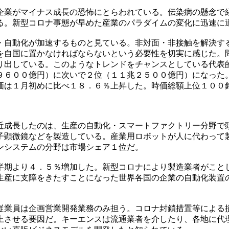
企業がマイナス成長の恐怖にとらわれている。伝染病の懸念で
る。新型コロナ事態が早めた産業のパラダイムの変化に迅速に
・自動化が加速するものと見ている。非対面・非接触を解決す
を自国に置かなければならないという必要性を切実に感じた。
り出している。このようなトレンドをチャンスとしている代表
９６００億円）に次いで２位（１１兆２５００億円）になった
価は１月初めに比べ１８．６％上昇した。時価総額上位１００
近成長したのは、生産の自動化・スマートファクトリー分野で
子顕微鏡などを製造している。産業用ロボットが人に代わって
ンシステムの分野は市場シェア１位だ。
半期より４．５％増加した。新型コロナにより製造業者がこと
生産に支障をきたすことになった世界各国の企業の自動化装置
従業員は企画営業開発業務のみ担う。コロナ封鎖措置等による
上させる要因だ。キーエンスは流通業者を介したり、各地に代