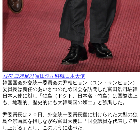
사진 크게보기
富田浩司駐韓日本大使
韓国国会外交統一委員会の尹相ヒョン（ユン・サンヒョン）
委員長は新任のあいさつのため国会を訪問した富田浩司駐韓
日本大使に対し「独島（ドクト、日本名・竹島）は国際法上
も、地理的、歴史的にも大韓民国の領土」と強調した。
尹委員長は２０日、外交統一委員長室に掛けられた大型の独
島全景写真を指しながら富田大使に「国会議員を代表して申
し上げる」とし、このように述べた。