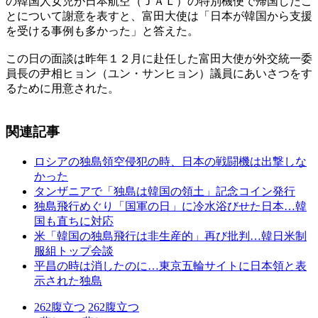
の韓国人女児が日本航空（ＪＡＬ）の特別機便で帰国したこ
とについて謝意を表すと、富田大使は「日本が韓国から支援
を受ける事例も多かった」と答えた。
この日の面談は昨年１２月に赴任した富田大使が外交統一委
員長の尹相ヒョン（ユン・サンヒョン）議員にあいさつをす
るために用意された。
関連記事
ロシアの独島領空侵犯の時、日本の戦闘機は出撃しな
かった
タンザニアで「独島は韓国の領土」記念コイン発行
独島飛行めぐり「国軍の日」に冷水浴びせた日本…韓
国も直ちに対応
米「韓国の独島飛行は非生産的」再び批判…韓日米制
服組トップ会談
平昌の時は消したのに…東京五輪サイトに日本領と表
示された独島
262
腹立つ
262
腹立つ