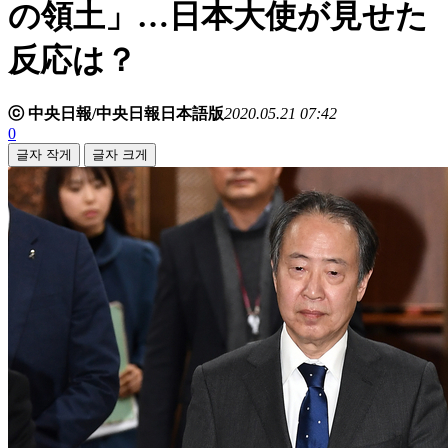
の領土」…日本大使が見せた
反応は？
ⓒ 中央日報/中央日報日本語版
2020.05.21 07:42
0
글자 작게
글자 크게