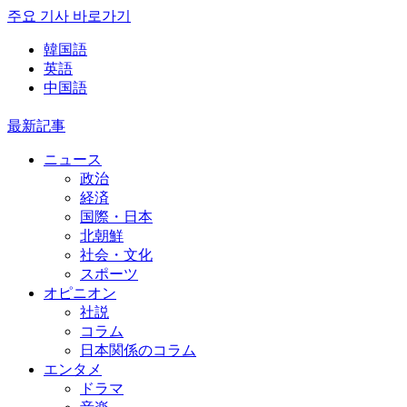
주요 기사 바로가기
韓国語
英語
中国語
最新記事
ニュース
政治
経済
国際・日本
北朝鮮
社会・文化
スポーツ
オピニオン
社説
コラム
日本関係のコラム
エンタメ
ドラマ