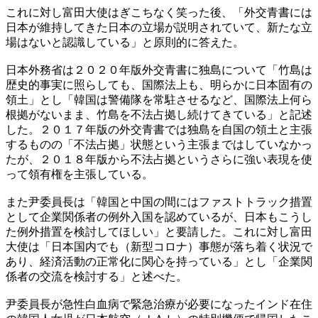
これに対し富田大使はぎこちなく笑った後、「外交青書には
日本が維持してきた日本の立場が説明されていて、新たな立
場はないと認識している」と原則的に答えた。
日本外務省は２０２０年版外交青書に独島について「竹島は
歴史的事実に照らしても、国際法上も、明らかに日本固有の
領土」とし「韓国は警備隊を常駐させるなど、国際法上何ら
根拠がないまま、竹島を不法占拠し続けてきている」と記述
した。２０１７年版の外交青書では独島を自国の領土と主張
するものの「不法占拠」状態という主張まではしていなかっ
たが、２０１８年版から不法占拠というさらに強い表現を使
って領有権を主張している。
また尹委員長は「韓国と中国の間にはファストトラック措置
として企業関係者の例外入国を認めているが、日本もこうし
た例外措置を検討してほしい」と要請した。これに対し富田
大使は「日本国内でも（新型コロナ）事態が落ち着く状況で
あり、経済活動の正常化に関心を持っている」とし「企業関
係者の交流を検討する」と述べた。
尹委員長が急性白血病で緊急治療が必要になったインド在住