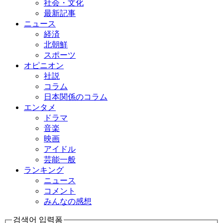
社会・文化
最新記事
ニュース
経済
北朝鮮
スポーツ
オピニオン
社説
コラム
日本関係のコラム
エンタメ
ドラマ
音楽
映画
アイドル
芸能一般
ランキング
ニュース
コメント
みんなの感想
검색어 입력폼