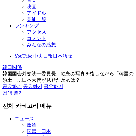
音楽
映画
アイドル
芸能一般
ランキング
アクセス
コメント
みんなの感想
YouTube 中央日報日本語版
韓日関係
韓国国会外交統一委員長、独島の写真を指しながら「韓国の
領土」…日本大使が見せた反応は？
공유하기
공유하기
공유하기
검색 열기
전체 카테고리 메뉴
ニュース
政治
国際・日本