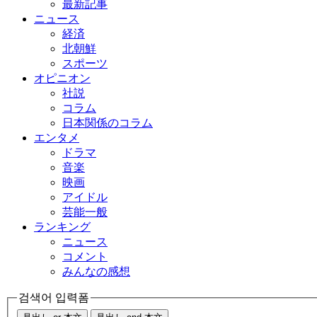
最新記事
ニュース
経済
北朝鮮
スポーツ
オピニオン
社説
コラム
日本関係のコラム
エンタメ
ドラマ
音楽
映画
アイドル
芸能一般
ランキング
ニュース
コメント
みんなの感想
검색어 입력폼