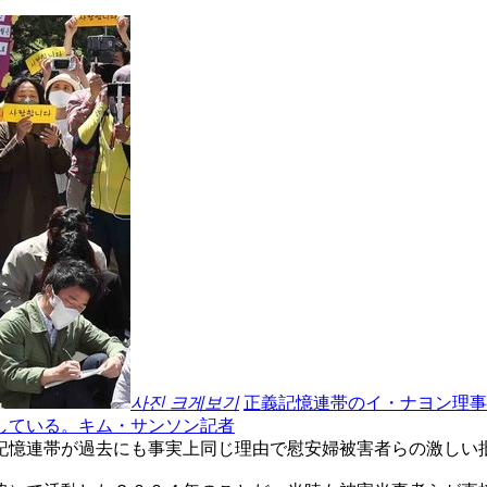
사진 크게보기
正義記憶連帯のイ・ナヨン理事
している。キム・サンソン記者
記憶連帯が過去にも事実上同じ理由で慰安婦被害者らの激しい