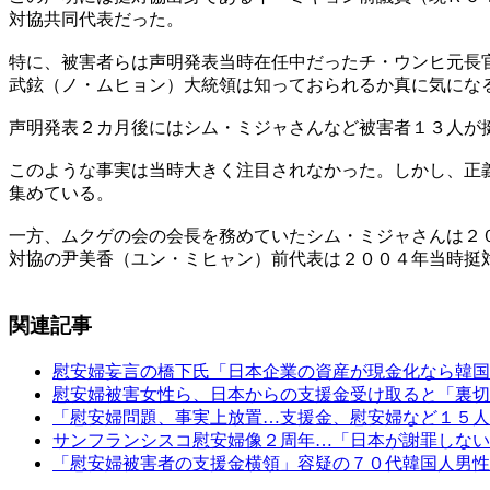
対協共同代表だった。
特に、被害者らは声明発表当時在任中だったチ・ウンヒ元長
武鉉（ノ・ムヒョン）大統領は知っておられるか真に気にな
声明発表２カ月後にはシム・ミジャさんなど被害者１３人が
このような事実は当時大きく注目されなかった。しかし、正
集めている。
一方、ムクゲの会の会長を務めていたシム・ミジャさんは２
対協の尹美香（ユン・ミヒャン）前代表は２００４年当時挺
関連記事
慰安婦妄言の橋下氏「日本企業の資産が現金化なら韓国
慰安婦被害女性ら、日本からの支援金受け取ると「裏切
「慰安婦問題、事実上放置…支援金、慰安婦など１５人
サンフランシスコ慰安婦像２周年…「日本が謝罪しない
「慰安婦被害者の支援金横領」容疑の７０代韓国人男性