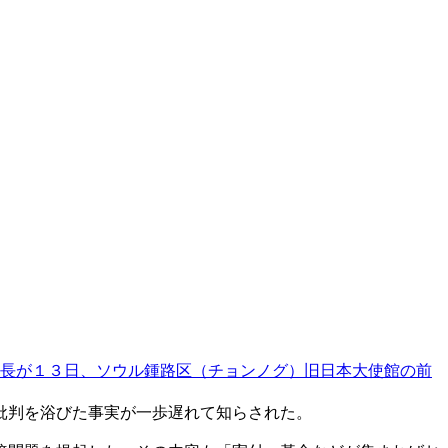
長が１３日、ソウル鍾路区（チョンノグ）旧日本大使館の前
批判を浴びた事実が一歩遅れて知らされた。