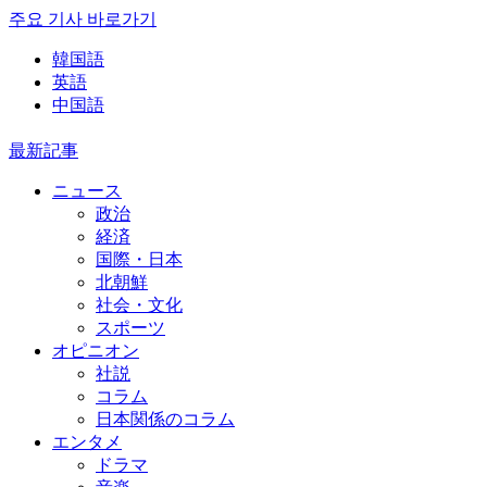
주요 기사 바로가기
韓国語
英語
中国語
最新記事
ニュース
政治
経済
国際・日本
北朝鮮
社会・文化
スポーツ
オピニオン
社説
コラム
日本関係のコラム
エンタメ
ドラマ