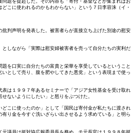
接問題を提起した。その内容も「寄付・基金などが集まればお
はどこに使われるのかもわからない」という７日李容洙（イ・
の批判声明を発表した。被害者らが直接立ち上げた別途の慰安
」としながら「実際は慰安婦被害者を売って自分たちの実利だ
問題を口実に自分たちの富貴と栄華を享受しているということ
乞いとして売り、腹を肥やしてきた悪党」という表現まで使っ
代表は１９９７年あるセミナーで「アジア女性基金を受け取れ
話せないようにしたい」と怒りをぶつけた。
いどこに使ったのか」として「国民は寄付金が私たちに渡され
の有り金を今すぐ洗いざらい出させるよう求めている」と明ら
イ元議員は挺対協広報委員長を務め、チ元長官は１９９８年挺