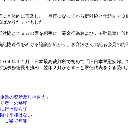
官に具体的に言及し、「長官になってから挺対協と仕組んで３
るばかりだ」ともした。
挺対協とナヌムの家を相手に「募金行為およびデモ動員禁止仮
義記憶連帯をめぐる論議が広がり、李容洙さんの記者会見の内
００４年１１月、日本最高裁判所で初めて「旧日本軍慰安婦」
対協事務総長を務め、翌年２月からずっと常任代表を引き受け
企業の資産差し押さえ」
り者」の烙印
に行き渡らず」
限り平和はない」
、１審で無罪