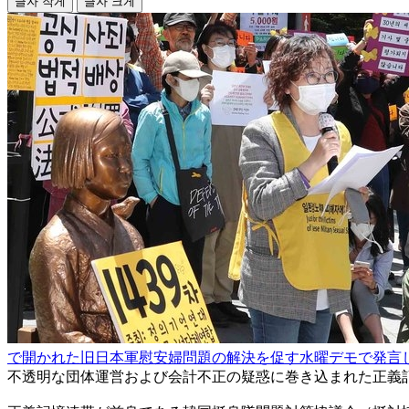
글자 작게
글자 크게
で開かれた旧日本軍慰安婦問題の解決を促す水曜デモで発言
不透明な団体運営および会計不正の疑惑に巻き込まれた正義