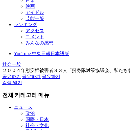
音楽
映画
アイドル
芸能一般
ランキング
アクセス
コメント
みんなの感想
YouTube 中央日報日本語版
社会一般
２００４年慰安婦被害者３３人「挺身隊対策協議会、私たち
공유하기
공유하기
공유하기
검색 열기
전체 카테고리 메뉴
ニュース
政治
国際・日本
社会・文化