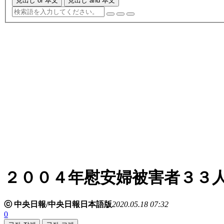
見出し or 本文
見出し and 本文
２００４年慰安婦被害者３３
ⓒ 中央日報/中央日報日本語版
2020.05.18 07:32
0