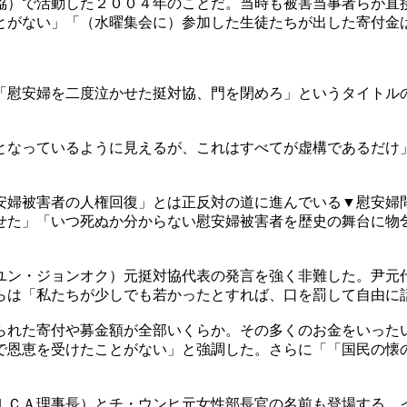
協）で活動した２００４年のことだ。当時も被害当事者らが直
とがない」「（水曜集会に）参加した生徒たちが出した寄付金
「慰安婦を二度泣かせた挺対協、門を閉めろ」というタイトル
となっているように見えるが、これはすべてが虚構であるだけ
安婦被害者の人権回復」とは正反対の道に進んでいる▼慰安婦
せた」「いつ死ぬか分からない慰安婦被害者を歴史の舞台に物
ユン・ジョンオク）元挺対協代表の発言を強く非難した。尹元
らは「私たちが少しでも若かったとすれば、口を罰して自由に
られた寄付や募金額が全部いくらか。その多くのお金をいった
で恩恵を受けたことがない」と強調した。さらに「「国民の懐
ＩＣＡ理事長）とチ・ウンヒ元女性部長官の名前も登場する。