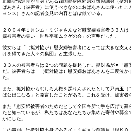
正義記憶連帯が前身である韓国挺身隊問題対策協議会（挺対
ばあさん（被害者）に使うべきなのにおばあさんに使ったこ
ヨンス）さんの記者会見の内容とほぼ似ている。
２００４年１月シム・ミジャさんなど慰安婦被害者３３人は
婦被害者の集い「世界平和ムクゲの会」の声明だった。
彼女らは「（挺対協が）慰安婦被害者にとっては大きな支え
けを得てきた人々の集団」と主張した。
３３人の被害者らは２つの問題を提起した。挺対協が▼「慰
だ。被害者らは「（挺対協は）慰安婦おばあさんを二度泣か
た。
また、挺対協からむしろ人権を蹂りんされたとして尹貞玉（
ば公娼になる」と発言したことがある。これを受け、被害者
また「慰安婦被害者のためだとして全国各所で手を広げて募
たと知っているが、私たちはあなたたちが集めた寄付や募金
かにした。
この声明には挺対協出身であるイ・ミギョン前議員（現ＫＯ