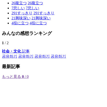
26
腹立つ
26
腹立つ
7
悲しい
7
悲しい
291
すっきり
291
すっきり
21
興味深い
21
興味深い
4
役に立つ
4
役に立つ
みんなの感想ランキング
1
/ 2
社会・文化
記事
공유하기
공유하기
공유하기
공유하기
最新記事
もっと見る
0
/ 0