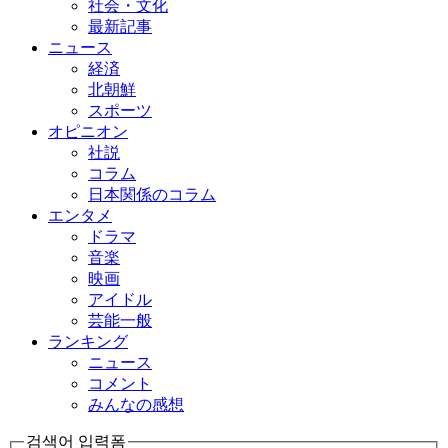
社会・文化
最新記事
ニュース
経済
北朝鮮
スポーツ
オピニオン
社説
コラム
日本関係のコラム
エンタメ
ドラマ
音楽
映画
アイドル
芸能一般
ランキング
ニュース
コメント
みんなの感想
검색어 입력폼