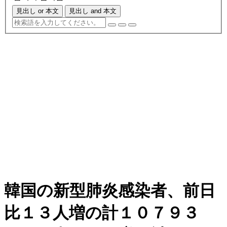
見出し or 本文
見出し and 本文
韓国の新型肺炎感染者、前日
比１３人増の計１０７９３