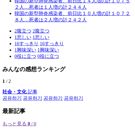
韓国の新型肺炎感染者、前日比１４人増の計１０７５
２人…死者は１人増の計２４４人
韓国の新型肺炎感染者、前日比１０人増の計１０７２
８人…死者は２人増の計２４２人
2
腹立つ
2
腹立つ
1
悲しい
1
悲しい
16
すっきり
16
すっきり
1
興味深い
1
興味深い
0
役に立つ
0
役に立つ
みんなの感想ランキング
1
/ 2
社会・文化
記事
공유하기
공유하기
공유하기
공유하기
最新記事
もっと見る
0
/ 0