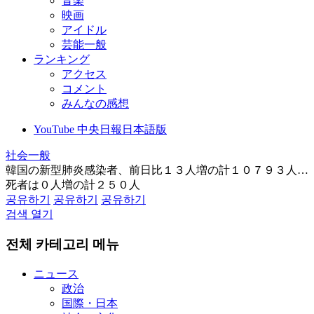
音楽
映画
アイドル
芸能一般
ランキング
アクセス
コメント
みんなの感想
YouTube 中央日報日本語版
社会一般
韓国の新型肺炎感染者、前日比１３人増の計１０７９３人…
死者は０人増の計２５０人
공유하기
공유하기
공유하기
검색 열기
전체 카테고리 메뉴
ニュース
政治
国際・日本