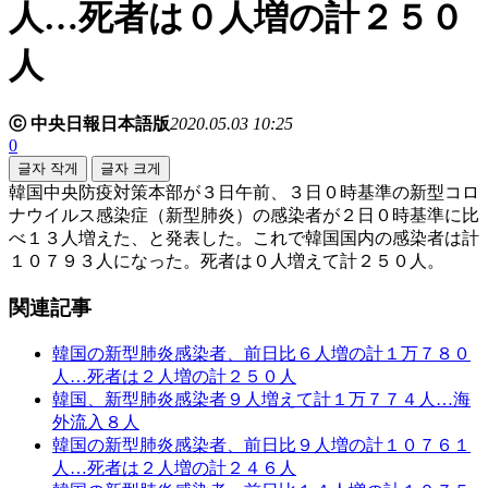
人…死者は０人増の計２５０
人
ⓒ 中央日報日本語版
2020.05.03 10:25
0
글자 작게
글자 크게
韓国中央防疫対策本部が３日午前、３日０時基準の新型コロ
ナウイルス感染症（新型肺炎）の感染者が２日０時基準に比
べ１３人増えた、と発表した。これで韓国国内の感染者は計
１０７９３人になった。死者は０人増えて計２５０人。
関連記事
韓国の新型肺炎感染者、前日比６人増の計１万７８０
人…死者は２人増の計２５０人
韓国、新型肺炎感染者９人増えて計１万７７４人…海
外流入８人
韓国の新型肺炎感染者、前日比９人増の計１０７６１
人…死者は２人増の計２４６人