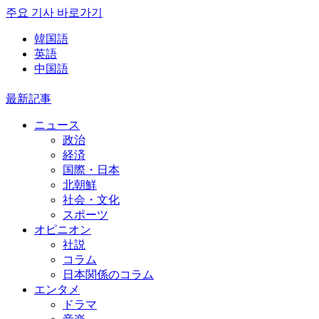
주요 기사 바로가기
韓国語
英語
中国語
最新記事
ニュース
政治
経済
国際・日本
北朝鮮
社会・文化
スポーツ
オピニオン
社説
コラム
日本関係のコラム
エンタメ
ドラマ