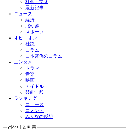
社会・文化
最新記事
ニュース
経済
北朝鮮
スポーツ
オピニオン
社説
コラム
日本関係のコラム
エンタメ
ドラマ
音楽
映画
アイドル
芸能一般
ランキング
ニュース
コメント
みんなの感想
검색어 입력폼