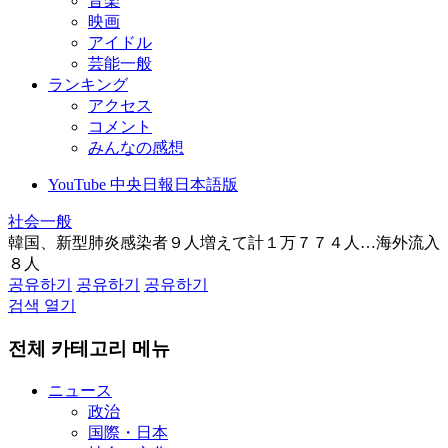
音楽
映画
アイドル
芸能一般
ランキング
アクセス
コメント
みんなの感想
YouTube 中央日報日本語版
社会一般
韓国、新型肺炎感染者９人増えて計１万７７４人…海外流入
８人
공유하기
공유하기
공유하기
검색 열기
전체 카테고리 메뉴
ニュース
政治
国際・日本