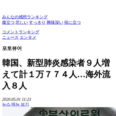
みんなの感想ランキング
腹立つ
悲しい
すっきり
興味深い
役に立つ
コメントランキング
ニュース
エンタメ
포토뷰어
韓国、新型肺炎感染者９人増
えて計１万７７４人…海外流
入８人
2020.05.01 11:23
뉴스 메뉴 보기