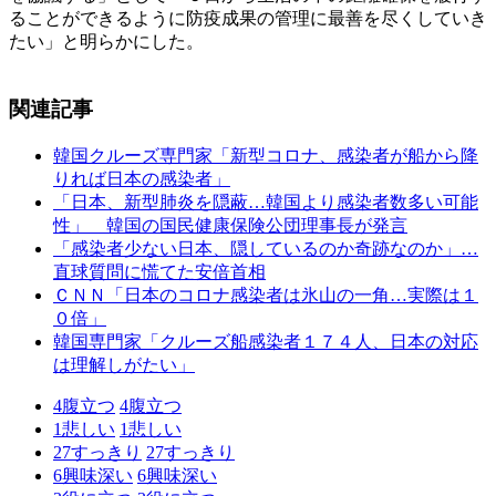
ることができるように防疫成果の管理に最善を尽くしていき
たい」と明らかにした。
関連記事
韓国クルーズ専門家「新型コロナ、感染者が船から降
りれば日本の感染者」
「日本、新型肺炎を隠蔽…韓国より感染者数多い可能
性」 韓国の国民健康保険公団理事長が発言
「感染者少ない日本、隠しているのか奇跡なのか」…
直球質問に慌てた安倍首相
ＣＮＮ「日本のコロナ感染者は氷山の一角…実際は１
０倍」
韓国専門家「クルーズ船感染者１７４人、日本の対応
は理解しがたい」
4
腹立つ
4
腹立つ
1
悲しい
1
悲しい
27
すっきり
27
すっきり
6
興味深い
6
興味深い