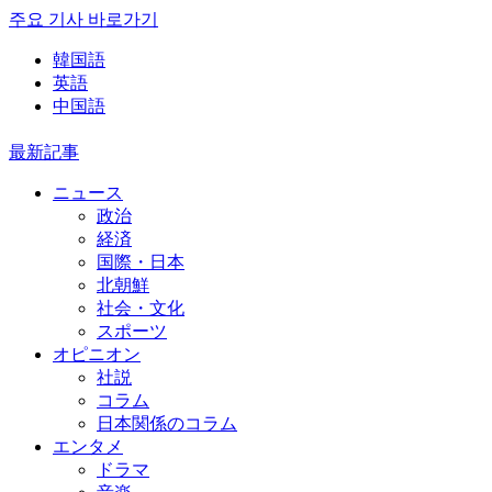
주요 기사 바로가기
韓国語
英語
中国語
最新記事
ニュース
政治
経済
国際・日本
北朝鮮
社会・文化
スポーツ
オピニオン
社説
コラム
日本関係のコラム
エンタメ
ドラマ