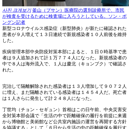
사진 크게보기
釜山（プサン）医療院の選別診療所で、市民
が検査を受けるために検査場に入ろうとしている。ソン・ボ
ングン記者
新型コロナウイルス感染症（新型肺炎）が新たに確認された
患者が９人増えて１３日連続で新規感染者１０人前後を維持
した。
疾病管理本部中央防疫対策本部によると、１日０時基準で患
者は９人追加されて計１万７７４人になった。新規感染者の
中で８人は海外流入で、１人は慶北（キョンブク）で確認さ
れた。
完治して隔離解除された感染者は１３人増加して９０７２人
に増え、まだ隔離されている感染者は１４５４人だ。死亡者
は１人さらに発生して計２４８人になった。
丁世均（チョン・セギュン）首相はこの日午前、中央災害安
全対策本部会議で「生活の中で距離確保の履行を前提に来週
から博物館と美術館など公共室内施設の運営を再開する方針
を協議する」として「６日から生活の中の距離確保を履行す