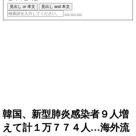
見出し or 本文
見出し and 本文
韓国、新型肺炎感染者９人増
えて計１万７７４人…海外流