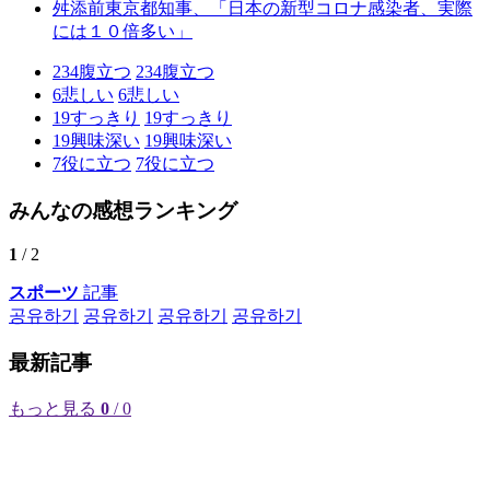
舛添前東京都知事、「日本の新型コロナ感染者、実際
には１０倍多い」
234
腹立つ
234
腹立つ
6
悲しい
6
悲しい
19
すっきり
19
すっきり
19
興味深い
19
興味深い
7
役に立つ
7
役に立つ
みんなの感想ランキング
1
/ 2
スポーツ
記事
공유하기
공유하기
공유하기
공유하기
最新記事
もっと見る
0
/ 0