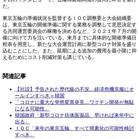
た。
東京五輪の準備状況を監督するＩＯＣ調整委と大会組織委
は、東京五輪の開催準備に関する業務を調整して意思決定す
る共同運営委員会の稼働を決めるなど、２０２１年７月の開
催に向けて力を注いでいる。来月までに具体的な開催準備日
程表を用意し、新たな大会運営計画に新型コロナ対策を盛り
込むことにした。また、延期による追加の費用を最小限に抑
えるためにコスト削減対策も講じている。
関連記事
【社説】予告された歴代級の不況…経済危機克服にオ
ールインすべき＝韓国
「コロナに重大な突然変異発見…ワクチン開発が無駄
になる可能性」
韓国政府「新型コロナ抗体医薬品、早ければ来年中に
出る」
ＩＯＣ「来年の東京五輪、すべて簡素化の可能性検討
すべき」