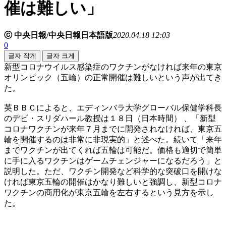
催は難しい」
ⓒ 中央日報/中央日報日本語版
2020.04.18 12:03
0
글자 작게
글자 크게
新型コロナウイルス感染症のワクチンがなければ来年の東京
オリンピック（五輪）の正常開催は難しいという声が出てき
た。
英ＢＢＣによると、エディンバラ大学グローバル保健学科長
のデビ・スリダハール教授は１８日（日本時間） 、「新型
コロナワクチンが来年７月までに開発されなければ、東京五
輪を開催するのは非常に非現実的」と述べた。続いて「来年
までワクチンが出てくれば五輪は可能だ。価格も適切で簡単
に手に入るワクチンはゲームチェンジャーになるだろう」と
説明した。ただ、ワクチン開発など科学的な突破口を開けな
ければ東京五輪の開催はかなり難しいと強調し、新型コロナ
ワクチンの商用化が東京五輪を左右するという見方を示し
た。