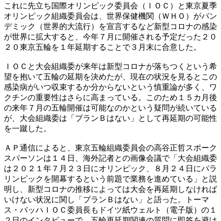
これに先立ち国際オリンピック委員会（ＩＯＣ）と東京夏季
オリンピック組織委員会は、世界保健機関（ＷＨＯ）がパン
デミック（世界的大流行）を宣言するなど新型コロナの感染
が世界に拡大すると、今年７月に開催される予定だった２０
２０東京五輪を１年延期することで３月末に合意した。
ＩＯＣと大会組織委が来年は新型コロナが落ちつくという希
望を抱いて五輪の延期を決めたが、現在の状況を見るとこの
感染病がいつ収束するか分からないという慎重論が多く、ワ
クチンの重要性はさらに高まっている。このため１５カ月後
の来年７月の五輪開催は可能なのかという疑問が続いている
が、大会組織委は「プランＢはない」として再延期の可能性
を一蹴した。
ＡＰ通信によると、東京五輪組織委員会の高谷正哲スポーク
スパーソンは１４日、海外記者との画像会議で「大会組織委
は２０２１年７月２３日にオリンピック、８月２４日にパラ
リンピックを開幕するという前題で業務を進めている」と説
明し、新型コロナの推移によっては大会を再延期しなければ
いけない状況に関し「プランＢはない」と語った。トーマ
ス・バッハＩＯＣ委員長もドイツ紙ウェルト（電子版）の１
２日のインタビューで、五輪再延期関連の質問に即答を避け