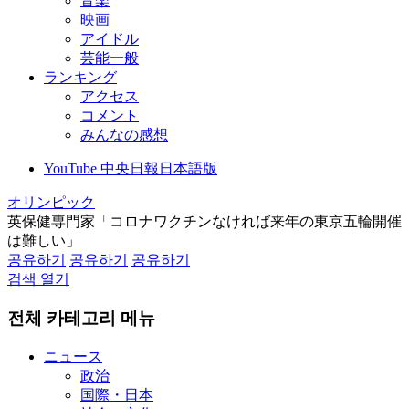
音楽
映画
アイドル
芸能一般
ランキング
アクセス
コメント
みんなの感想
YouTube 中央日報日本語版
オリンピック
英保健専門家「コロナワクチンなければ来年の東京五輪開催
は難しい」
공유하기
공유하기
공유하기
검색 열기
전체 카테고리 메뉴
ニュース
政治
国際・日本