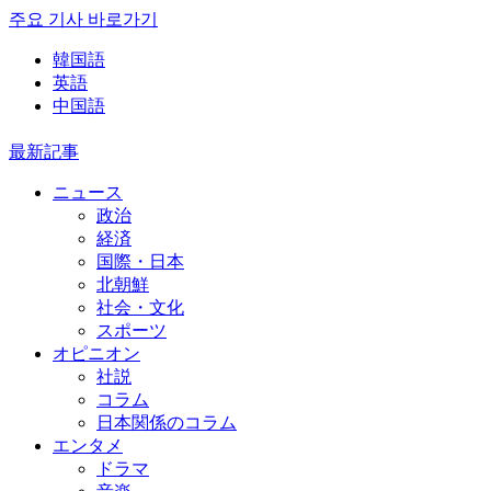
주요 기사 바로가기
韓国語
英語
中国語
最新記事
ニュース
政治
経済
国際・日本
北朝鮮
社会・文化
スポーツ
オピニオン
社説
コラム
日本関係のコラム
エンタメ
ドラマ