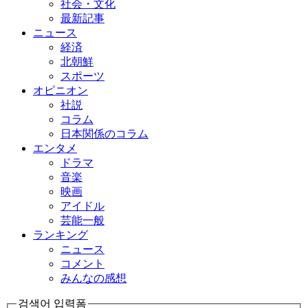
社会・文化
最新記事
ニュース
経済
北朝鮮
スポーツ
オピニオン
社説
コラム
日本関係のコラム
エンタメ
ドラマ
音楽
映画
アイドル
芸能一般
ランキング
ニュース
コメント
みんなの感想
검색어 입력폼