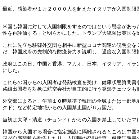
最近、感染者が１万２０００人を超えたイタリアが入国制限
米国も韓国に対して入国制限をするのではという懸念があっ
性を再評価する」と明らかにした。トランプ大統領は英国を
これに先立ち駐韓外交団を相手に新型コロナ関連の説明会を
だ。韓国政府の先制的な防疫努力を説明し、過度な入国制限
政府はこの日、中国と香港、マカオ、日本、イタリア、イラ
にした。
これらの国からの入国者は発熱検査を受け、健康状態質問書
路線出国者を対象に航空会社が自主的に行う発熱チェックも
外交部によると、午前１０時基準で韓国の全域または一部地
クド）など特定地域からの入国禁止国が６カ国だ。
当初は大邱・清道（チョンド）からの入国を禁止していたマ
韓国から入国する場合に指定施設に隔離されるところは中国
国が自宅隔離を勧告したり、入国時の発熱検査、健康証明書