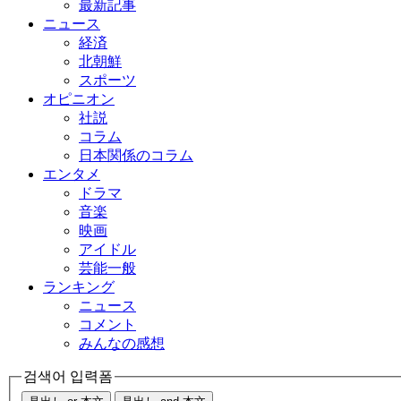
最新記事
ニュース
経済
北朝鮮
スポーツ
オピニオン
社説
コラム
日本関係のコラム
エンタメ
ドラマ
音楽
映画
アイドル
芸能一般
ランキング
ニュース
コメント
みんなの感想
검색어 입력폼