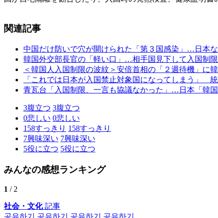
関連記事
中国だけ防いで穴が開けられた「第３国感染」…日本な
韓国外交部長官の「軽い口」…相手国見下して入国制限
＜韓国人入国制限の波紋＞安倍首相の「２週待機」に韓
「これでは日本が入国禁止対象国になってしまう」 統
青瓦台「入国制限、一言も協議なかった」…日本「韓国
3
腹立つ
3
腹立つ
0
悲しい
0
悲しい
158
すっきり
158
すっきり
7
興味深い
7
興味深い
5
役に立つ
5
役に立つ
みんなの感想ランキング
1
/ 2
社会・文化
記事
공유하기
공유하기
공유하기
공유하기