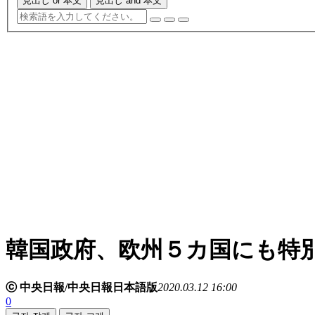
見出し or 本文
見出し and 本文
韓国政府、欧州５カ国にも特
ⓒ 中央日報/中央日報日本語版
2020.03.12 16:00
0