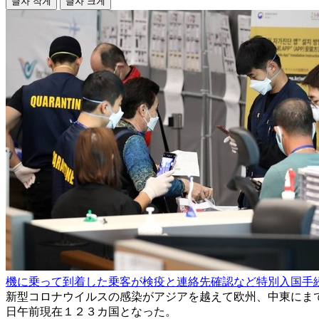
글자 작게
글자 크게
機に乗って到着した乗客が検疫と連絡先確認など特別入国手
新型コロナウイルスの感染がアジアを越えて欧州、中東にま
日午前現在１２３カ国となった。