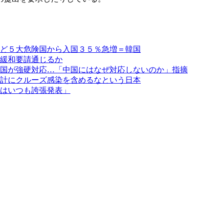
ど５大危険国から入国３５％急増＝韓国
緩和要請通じるか
国が強硬対応…「中国にはなぜ対応しないのか」指摘
計にクルーズ感染を含めるなという日本
はいつも誇張発表」