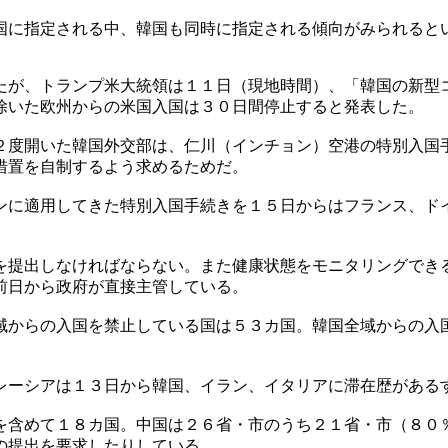
国に指定される中、韓国も同時に指定される傾向がみられると
たが、トランプ米大統領は１１日（現地時間）、「韓国の新型
除いた欧州からの米国入国は３０日間停止すると発表した。
２度開いた韓国外交部は、仁川（インチョン）空港の特別入国
措置を自制するよう求めるためだ。
ンに適用してきた特別入国手続きを１５日からはフランス、ド
を提出しなければならない。また健康状態をモニタリングでき
前日から政府が直接主管している。
域からの入国を禁止している国は５３カ国。韓国全域からの入
レーシアは１３日から韓国、イラン、イタリアに滞在歴がある
を含めて１８カ国。中国は２６省・市のうち２１省・市（８０
の提出を要求したりしている。