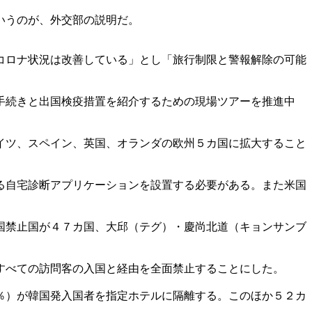
いうのが、外交部の説明だ。
コロナ状況は改善している」とし「旅行制限と警報解除の可能
手続きと出国検疫措置を紹介するための現場ツアーを推進中
イツ、スペイン、英国、オランダの欧州５カ国に拡大すること
る自宅診断アプリケーションを設置する必要がある。また米国
国禁止国が４７カ国、大邱（テグ）・慶尚北道（キョンサンブ
すべての訪問客の入国と経由を全面禁止することにした。
％）が韓国発入国者を指定ホテルに隔離する。このほか５２カ