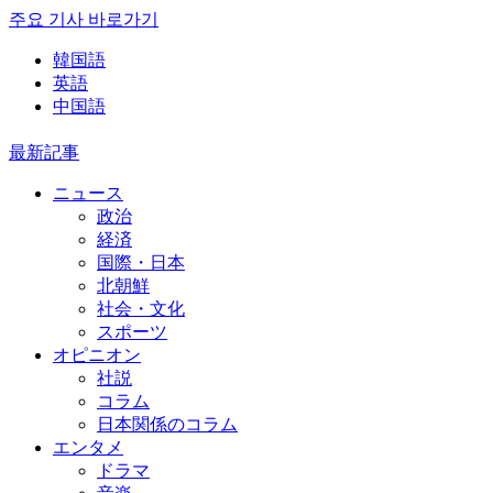
주요 기사 바로가기
韓国語
英語
中国語
最新記事
ニュース
政治
経済
国際・日本
北朝鮮
社会・文化
スポーツ
オピニオン
社説
コラム
日本関係のコラム
エンタメ
ドラマ