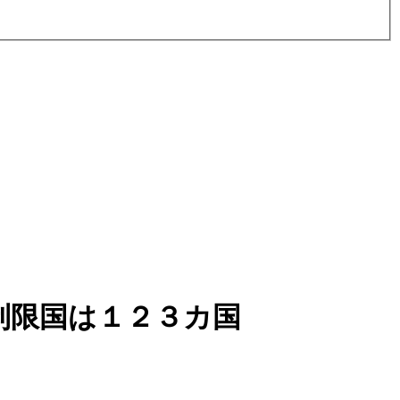
制限国は１２３カ国