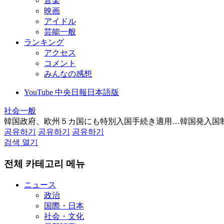
音楽
映画
アイドル
芸能一般
ランキング
アクセス
コメント
みんなの感想
YouTube 中央日報日本語版
社会一般
韓国政府、欧州５カ国にも特別入国手続き適用…韓国発入国
공유하기
공유하기
공유하기
검색 열기
전체 카테고리 메뉴
ニュース
政治
国際・日本
社会・文化