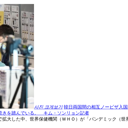
사진 크게보기
韓日両国間の相互ノービザ入国
続きを踏んでいる。 キム・ソンリョン記者
で拡大した中、世界保健機関（ＷＨＯ）が「パンデミック（世