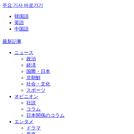
주요 기사 바로가기
韓国語
英語
中国語
最新記事
ニュース
政治
経済
国際・日本
北朝鮮
社会・文化
スポーツ
オピニオン
社説
コラム
日本関係のコラム
エンタメ
ドラマ