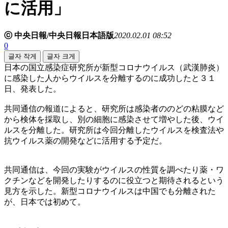
に活用」
ⓒ 中央日報/中央日報日本語版
2020.02.01 08:52
0
글자 작게
글자 크게
日本の国立感染症研究所が新型コロナウイルス（武漢肺炎）
に感染した人からウイルスを分離するのに成功したと３１
日、発表した。
共同通信の報道によると、研究所は感染者ののどの粘膜など
から検体を採取し、別の細胞に感染させて増やした後、ウイ
ルスを分離した。研究所は今回分離したウイルスを検査法や
抗ウイルス薬の開発などに活用する予定だ。
共同通信は、今回の実験がウイルスの性質を調べたり薬・ワ
クチンなどを開発したりするのに役立つと期待されるという
見方を示した。新型コロナウイルスは中国でも分離された
が、日本では初めて。