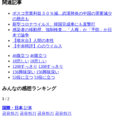
関連記事
ポスコ営業利益３０％減…武漢肺炎の中国の需要減少
の懸念も
新型コロナウイルス、韓国完成車にも直撃打
感染者の移動歴、強制検査…「人権」か「予防」か日
本で論争
【噴水台】人間の本性
【中央時評】心のウイルス
46
腹立つ
46
腹立つ
18
悲しい
18
悲しい
1208
すっきり
1208
すっきり
156
興味深い
156
興味深い
53
役に立つ
53
役に立つ
みんなの感想ランキング
1
/ 2
国際・日本
記事
공유하기
공유하기
공유하기
공유하기