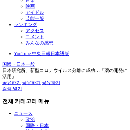
音楽
映画
アイドル
芸能一般
ランキング
アクセス
コメント
みんなの感想
YouTube 中央日報日本語版
国際・日本一般
日本研究所、新型コロナウイルス分離に成功…「薬の開発に
活用」
공유하기
공유하기
공유하기
검색 열기
전체 카테고리 메뉴
ニュース
政治
国際・日本