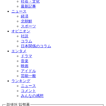
社会・文化
最新記事
ニュース
経済
北朝鮮
スポーツ
オピニオン
社説
コラム
日本関係のコラム
エンタメ
ドラマ
音楽
映画
アイドル
芸能一般
ランキング
ニュース
コメント
みんなの感想
검색어 입력폼