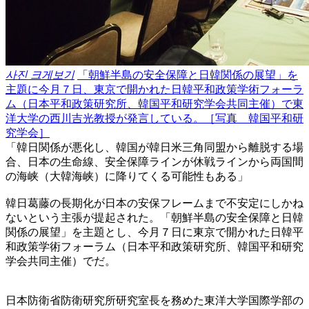
사진 크게보기
「朝鮮半島の安全保障と日韓関係の展望」を
主題に今月７日、東京で開かれた日韓平和政策学術フォーラ
ム（日本平和政策研究所、韓国平和研究学会共同主催）で東
洋大学の西川吉光教授が発言している。［写真 韓国平和研
究学会］
「韓日関係が悪化し、韓国が韓日米三角同盟から離脱する場
合、日本の生命線、安全保障ラインが休戦ラインから両国間
の海峡（大韓海峡）に降りてくる可能性もある」
韓日葛藤の長期化が日本の安保フレームまで不安定にしかね
ないという主張が提起された。「朝鮮半島の安全保障と日韓
関係の展望」を主題とし、今月７日に東京で開かれた日韓平
和政策学術フォーラム（日本平和政策研究所、韓国平和研究
学会共同主催）でだ。
日本防衛省防衛研究所研究室長を務めた東洋大学国際学部の