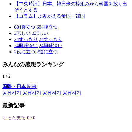
【中央時評】日本、韓日米の枠組みから韓国を放り出
そうとする
【コラム】よみがえる帝国＝韓国
684
腹立つ
684
腹立つ
3
悲しい
3
悲しい
24
すっきり
24
すっきり
24
興味深い
24
興味深い
2
役に立つ
2
役に立つ
みんなの感想ランキング
1
/ 2
国際・日本
記事
공유하기
공유하기
공유하기
공유하기
最新記事
もっと見る
0
/ 0