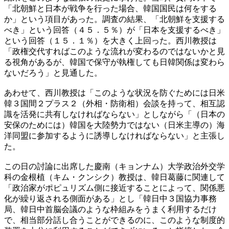
「北朝鮮と日本が戦争を行った場合、韓国国民は何をする
か」という項目があった。調査の結果、「北朝鮮を支援する
べき」という回答（４５．５％）が「日本を支援するべき」
という回答（１５．１％）を大きく上回った。西川教授は
「政権交代すればこのような流れが変わるのではないかと見
る視角があるが、韓国で保守が執権しても日韓関係は変わら
ないだろう」と見通した。
あわせて、西川教授は「このような状況を防ぐためには日米
韓３国間２プラス２（外相・防衛相）会談を持って、相互認
識を活発に共有しなければならない」としながら「（日本の
安保のためには）韓国を大陸勢力ではない（日米主導の）海
洋同盟に参加するように誘導しなければならない」と主張し
た。
この日の討論に出席した慶南（キョンナム）大学政治外交学
科の金根植（キム・クンシク）教授は、韓日葛藤に関連して
「政治家がポピュリズム側に接近することによって、関係悪
化が繰り返される側面がある」とし「韓日中３国協力事務
局、韓日中首脳会議のような枠組みをうまく利用するだけ
で、相当部分話し合うことができるのに、このような制度的