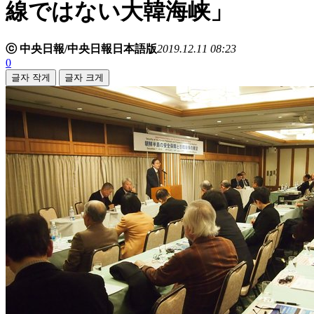
線ではない大韓海峡」
ⓒ 中央日報/中央日報日本語版
2019.12.11 08:23
0
글자 작게
글자 크게