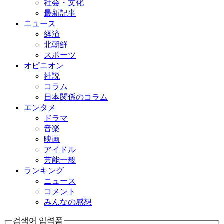
社会・文化
最新記事
ニュース
経済
北朝鮮
スポーツ
オピニオン
社説
コラム
日本関係のコラム
エンタメ
ドラマ
音楽
映画
アイドル
芸能一般
ランキング
ニュース
コメント
みんなの感想
검색어 입력폼