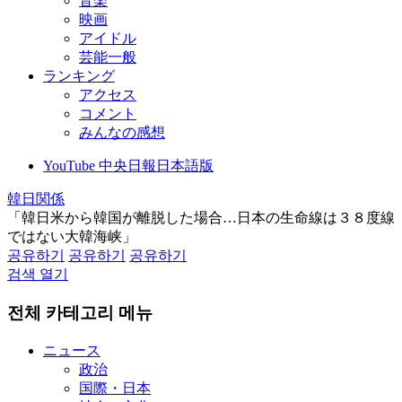
音楽
映画
アイドル
芸能一般
ランキング
アクセス
コメント
みんなの感想
YouTube 中央日報日本語版
韓日関係
「韓日米から韓国が離脱した場合…日本の生命線は３８度線
ではない大韓海峡」
공유하기
공유하기
공유하기
검색 열기
전체 카테고리 메뉴
ニュース
政治
国際・日本