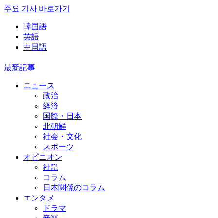
주요 기사 바로가기
韓国語
英語
中国語
最新記事
ニュース
政治
経済
国際・日本
北朝鮮
社会・文化
スポーツ
オピニオン
社説
コラム
日本関係のコラム
エンタメ
ドラマ