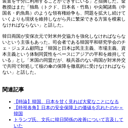
装置を十分に利用することができずにいる」と指摘した。金
教授はまた「独島（トクド、日本名・竹島）や尖閣諸島（中
国名・釣魚島）のような領有権紛争も、問題を拡大し続けて
いくよりも現状を維持しながら共に繁栄できる方策を模索し
なければならない」と話した。
韓日両国が安保次元で対米外交協力を強化しなければならな
いという主張もあった。司会者である韓国平和研究学会のチ
ェ・ジュヌム顧問は「韓国と日本は民主主義、市場主義、資
本主義という体制同質性をベースにアジアの平和を維持して
いる」とし「米国の同盟だが、核兵器のない両国が対米外交
で共同で対処して核の傘の保障を徹底的に受けなければなら
ない」と話した。
関連記事
【時論】韓国、日本を甘く見れば大変なことになる
【時視各角】日本の安全保障上の価値を忘れたのか＝
韓国
トランプ氏、文氏に韓日関係の改善について言及して
いた