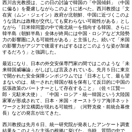
西川吉光教授は、この日の討論で韓国の「中国傾斜」（中国
に偏る）を憂慮しながらこのように述べた。西川教授は「文
在寅（ムン・ジェイン）政府が北朝鮮、中国に近づくこのよ
うな流れは政権が交代しても変わらない可能性がある」とし
ながら「日米韓同盟の中で南北統一を指向する韓国、さらに
韓半島（朝鮮半島）全体が終局には中国・ロシアなど大陸勢
力の影響圏に入る可能性がある」と主張した。続いて「米国
の影響力がアジアで後退すればするほどこのような姿が加速
するだろう」と強調した。
最近になり、日本の外交安保専門家の間ではこのような「未
来韓国威嚇論」がしばしば言及されている。先月５日に東京
で開かれた安全保障シンポジウムでは「日本として、最も望
まないのは、統一された韓国が核を保有して反日的に中国の
拡張政策のパートナーとして存在すること」（佐々江賢一
郎・元駐米大使）、「中国・ロシア・統一韓国という大陸国
家軍が形成されて、日本・米国・オーストラリア海洋ネット
ワークと対立構図が現れる可能性」（河野克俊・前統合幕僚
長）などの発言が出てきた。
西川教授は先月６日、統一研究院が発表したアンケート調査
結果をこのような主張の根拠に挙げた。当時、質問の中で