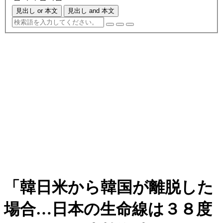
見出し or 本文
見出し and 本文
「韓日米から韓国が離脱した
場合…日本の生命線は３８度