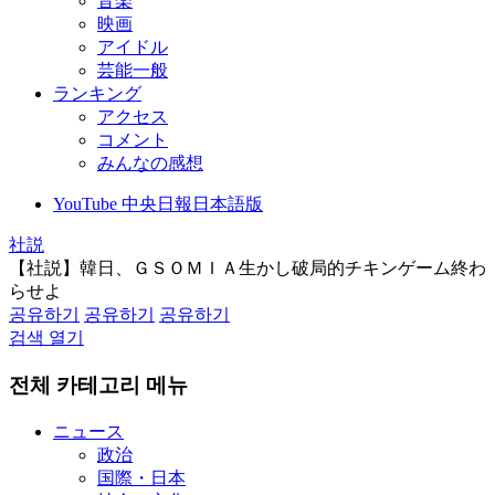
音楽
映画
アイドル
芸能一般
ランキング
アクセス
コメント
みんなの感想
YouTube 中央日報日本語版
社説
【社説】韓日、ＧＳＯＭＩＡ生かし破局的チキンゲーム終わ
らせよ
공유하기
공유하기
공유하기
검색 열기
전체 카테고리 메뉴
ニュース
政治
国際・日本