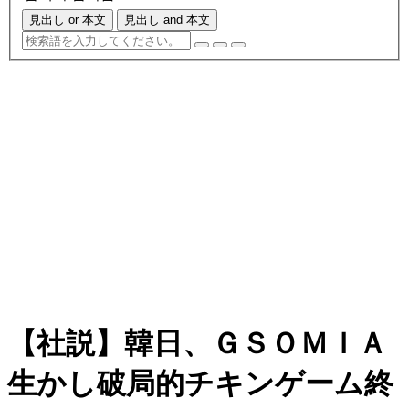
見出し or 本文
見出し and 本文
【社説】韓日、ＧＳＯＭＩＡ
生かし破局的チキンゲーム終