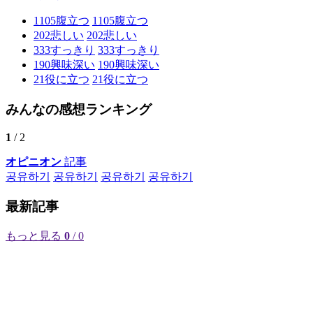
1105
腹立つ
1105
腹立つ
202
悲しい
202
悲しい
333
すっきり
333
すっきり
190
興味深い
190
興味深い
21
役に立つ
21
役に立つ
みんなの感想ランキング
1
/ 2
オピニオン
記事
공유하기
공유하기
공유하기
공유하기
最新記事
もっと見る
0
/ 0