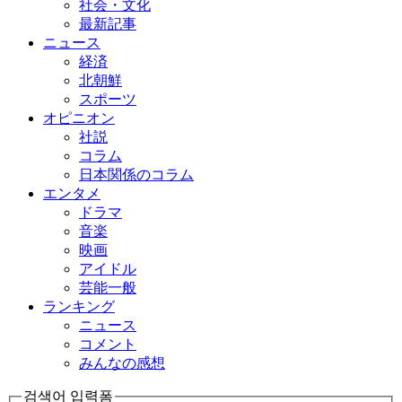
社会・文化
最新記事
ニュース
経済
北朝鮮
スポーツ
オピニオン
社説
コラム
日本関係のコラム
エンタメ
ドラマ
音楽
映画
アイドル
芸能一般
ランキング
ニュース
コメント
みんなの感想
검색어 입력폼