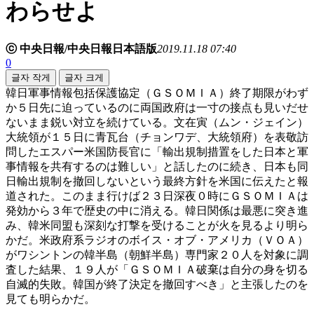
わらせよ
ⓒ 中央日報/中央日報日本語版
2019.11.18 07:40
0
글자 작게
글자 크게
韓日軍事情報包括保護協定（ＧＳＯＭＩＡ）終了期限がわず
か５日先に迫っているのに両国政府は一寸の接点も見いだせ
ないまま鋭い対立を続けている。文在寅（ムン・ジェイン）
大統領が１５日に青瓦台（チョンワデ、大統領府）を表敬訪
問したエスパー米国防長官に「輸出規制措置をした日本と軍
事情報を共有するのは難しい」と話したのに続き、日本も同
日輸出規制を撤回しないという最終方針を米国に伝えたと報
道された。このまま行けば２３日深夜０時にＧＳＯＭＩＡは
発効から３年で歴史の中に消える。韓日関係は最悪に突き進
み、韓米同盟も深刻な打撃を受けることが火を見るより明ら
かだ。米政府系ラジオのボイス・オブ・アメリカ（ＶＯＡ）
がワシントンの韓半島（朝鮮半島）専門家２０人を対象に調
査した結果、１９人が「ＧＳＯＭＩＡ破棄は自分の身を切る
自滅的失敗。韓国が終了決定を撤回すべき」と主張したのを
見ても明らかだ。