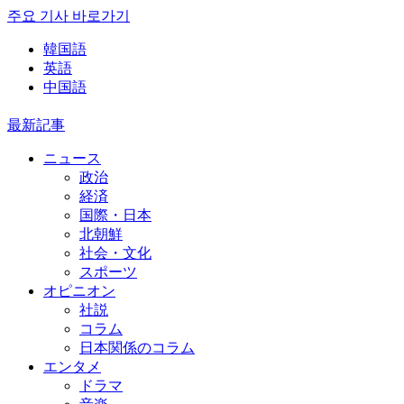
주요 기사 바로가기
韓国語
英語
中国語
最新記事
ニュース
政治
経済
国際・日本
北朝鮮
社会・文化
スポーツ
オピニオン
社説
コラム
日本関係のコラム
エンタメ
ドラマ