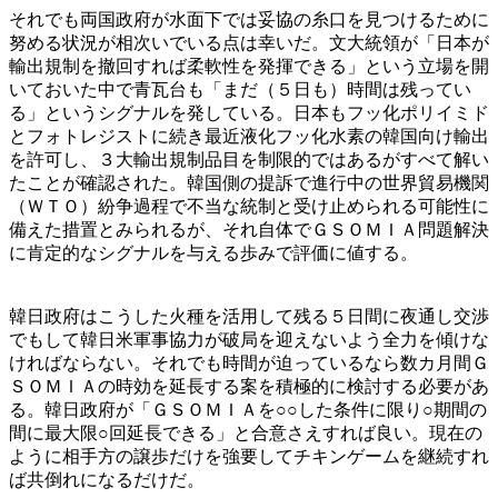
それでも両国政府が水面下では妥協の糸口を見つけるために
努める状況が相次いでいる点は幸いだ。文大統領が「日本が
輸出規制を撤回すれば柔軟性を発揮できる」という立場を開
いておいた中で青瓦台も「まだ（５日も）時間は残ってい
る」というシグナルを発している。日本もフッ化ポリイミド
とフォトレジストに続き最近液化フッ化水素の韓国向け輸出
を許可し、３大輸出規制品目を制限的ではあるがすべて解い
たことが確認された。韓国側の提訴で進行中の世界貿易機関
（ＷＴＯ）紛争過程で不当な統制と受け止められる可能性に
備えた措置とみられるが、それ自体でＧＳＯＭＩＡ問題解決
に肯定的なシグナルを与える歩みで評価に値する。
韓日政府はこうした火種を活用して残る５日間に夜通し交渉
でもして韓日米軍事協力が破局を迎えないよう全力を傾けな
ければならない。それでも時間が迫っているなら数カ月間Ｇ
ＳＯＭＩＡの時効を延長する案を積極的に検討する必要があ
る。韓日政府が「ＧＳＯＭＩＡを○○した条件に限り○期間の
間に最大限○回延長できる」と合意さえすれば良い。現在の
ように相手方の譲歩だけを強要してチキンゲームを継続すれ
ば共倒れになるだけだ。