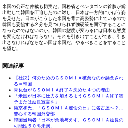
米国の公正な仲裁も切実だ。国務省とペンタゴンの首脳が総
出動して韓国を圧迫したのに対し、日本は一方的にかばう姿
を見せた。日本がこうした米国を背に高姿勢に出ているので
韓国も妥協する名分を見つけられず強硬策を固守することに
なったのではないのか。韓国の態度が変わるには日本も態度
を変えなければならない。それを引き出すことができ、引き
出さなければならない国は米国だ。やるべきことをすること
を望む。
関連記事
【社説】何のためのＧＳＯＭＩＡ破棄なのか懸念され
る＝韓国
青瓦台がＧＳＯＭＩＡ終了を決めた４つの理由
「米国が日本に圧力を加えるようＧＳＯＭＩＡ終了猶
予または延長宣言を」
康京和氏、「ＧＳＯＭＩＡ運命の日」に名古屋へ？…
苦心する韓国外交部
韓国当局者「日本が余地与えず、ＧＳＯＭＩＡ延長の
可能性５０％未満」