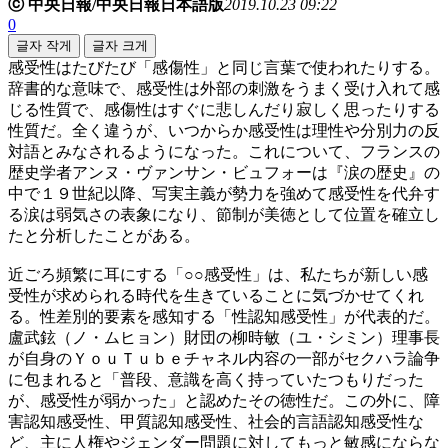
ⓒ 中央日報/中央日報日本語版
2019.10.23 09:22
0
글자 작게
글자 크게
感受性はたびたび「感傷性」と同じ言葉で使われたりする。
辞書的な意味で、感受性は外部の刺激をうまく受け入れて感
じる性質で、感傷性はすぐに悲しんだり寂しく思ったりする
性質だ。全く違うが、いつからか感受性は理性や分別力の反
対語とみなされるようになった。これについて、フランスの
歴史学者アンヌ・ヴァンサン・ビュフォーは『涙の歴史』の
中で１９世紀以降、写実主義が勢力を強めて感受性を代弁す
る涙は弱気さの表象になり、節制が美徳として位置を確立し
たと分析したことがある。
近ごろ頻繁に耳にする「○○感受性」は、私たちが新しい感
受性が求められる時代を生きていることに気づかせてくれ
る。性差別的要素を感知する「性認知感受性」が代表的だ。
盧武鉉（ノ・ムヒョン）財団の柳時敏（ユ・シミン）理事長
が自身のＹｏｕＴｕｂｅチャネル内容の一部がセクハラ論争
に包まれると「普段、意識を高く持っていたつもりだった
が、感受性が弱かった」と認めたその徳性だ。この外に、障
害認知感受性、甲質認知感受性、社会的言語認知感受性な
ど、主に人権やジェンダー問題に対してもっと敏感にならな