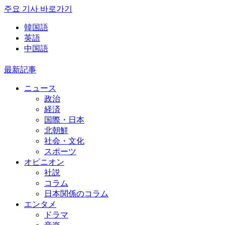
주요 기사 바로가기
韓国語
英語
中国語
最新記事
ニュース
政治
経済
国際・日本
北朝鮮
社会・文化
スポーツ
オピニオン
社説
コラム
日本関係のコラム
エンタメ
ドラマ