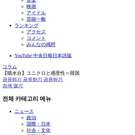
音楽
映画
アイドル
芸能一般
ランキング
アクセス
コメント
みんなの感想
YouTube 中央日報日本語版
コラム
【噴水台】ユニクロと感受性＝韓国
공유하기
공유하기
공유하기
검색 열기
전체 카테고리 메뉴
ニュース
政治
国際・日本
社会・文化