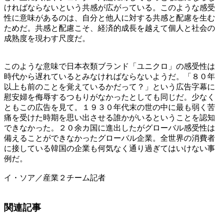
ければならないという共感が広がっている。このような感受
性に意味があるのは、自分と他人に対する共感と配慮を生む
ためだ。共感と配慮こそ、経済的成長を越えて個人と社会の
成熟度を現わす尺度だ。
このような意味で日本衣類ブランド「ユニクロ」の感受性は
時代から遅れているとみなければならないようだ。「８０年
以上も前のことを覚えているかだって？」という広告字幕に
慰安婦を侮辱するつもりがなかったとしても同じだ。少なく
ともこの広告を見て。１９３０年代末の世の中に最も弱く苦
痛を受けた時期を思い出させる誰かがいるということを認知
できなかった。２０余カ国に進出したがグローバル感受性は
備えることができなかったグローバル企業。全世界の消費者
に接している韓国の企業も何気なく通り過ぎてはいけない事
例だ。
イ・ソア／産業２チーム記者
関連記事