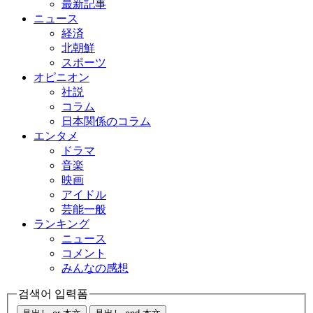
最新記事
ニュース
経済
北朝鮮
スポーツ
オピニオン
社説
コラム
日本関係のコラム
エンタメ
ドラマ
音楽
映画
アイドル
芸能一般
ランキング
ニュース
コメント
みんなの感想
검색어 입력폼