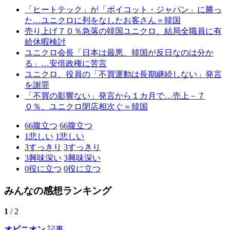
「ヒートテック」が「ボイコット・ジャパン」に勝っ
た…ユニクロに列をなしたお客さん＝韓国
売り上げ７０％急落の韓国ユニクロ、結局全職員に有
給休暇検討
ユニクロ会長「日本は最悪、韓国が反日なのは分か
る」…安倍政権に苦言
ユニクロ、役員の「不買運動は長期継続しない」発言
を謝罪
「不買の影響ない」発言から１カ月で…売上－７
０％、ユニクロ閉店相次ぐ＝韓国
66
腹立つ
66
腹立つ
1
悲しい
1
悲しい
3
すっきり
3
すっきり
3
興味深い
3
興味深い
0
役に立つ
0
役に立つ
みんなの感想ランキング
1
/ 2
オピニオン
記事