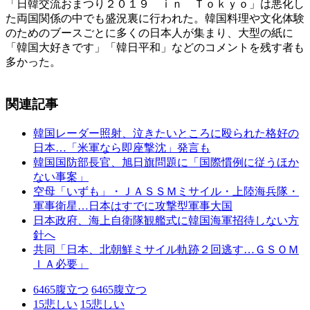
「日韓交流おまつり２０１９ ｉｎ Ｔｏｋｙｏ」は悪化し
た両国関係の中でも盛況裏に行われた。韓国料理や文化体験
のためのブースごとに多くの日本人が集まり、大型の紙に
「韓国大好きです」「韓日平和」などのコメントを残す者も
多かった。
関連記事
韓国レーダー照射、泣きたいところに殴られた格好の
日本…「米軍なら即座撃沈」発言も
韓国国防部長官、旭日旗問題に「国際慣例に従うほか
ない事案」
空母「いずも」・ＪＡＳＳＭミサイル・上陸海兵隊・
軍事衛星…日本はすでに攻撃型軍事大国
日本政府、海上自衛隊観艦式に韓国海軍招待しない方
針へ
共同「日本、北朝鮮ミサイル軌跡２回逃す…ＧＳＯＭ
ＩＡ必要」
6465
腹立つ
6465
腹立つ
15
悲しい
15
悲しい