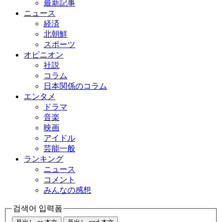
最新記事
ニュース
経済
北朝鮮
スポーツ
オピニオン
社説
コラム
日本関係のコラム
エンタメ
ドラマ
音楽
映画
アイドル
芸能一般
ランキング
ニュース
コメント
みんなの感想
검색어 입력폼