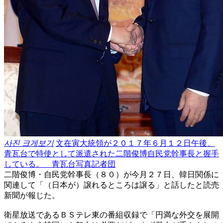
사진 크게보기
文在寅大統領が２０１７年６月１２日午後、
青瓦台で特使として派遣された二階俊博自民党幹事長と握手
している。 青瓦台写真記者団
二階俊博・自民党幹事長（８０）が今月２７日、韓日関係に
関連して「（日本が）譲れるところは譲る」と話したと読売
新聞が報じた。
衛星放送であるＢＳテレ東の番組収録で「円満な外交を展開