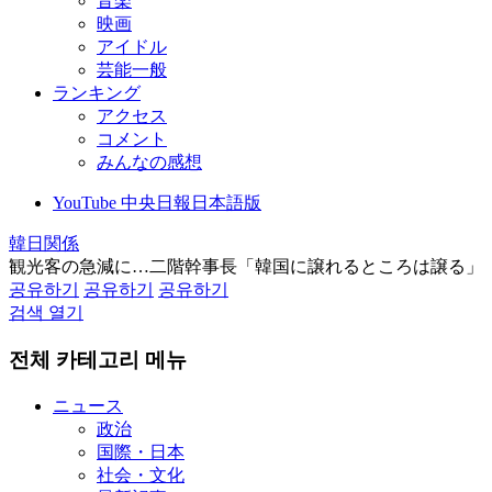
音楽
映画
アイドル
芸能一般
ランキング
アクセス
コメント
みんなの感想
YouTube 中央日報日本語版
韓日関係
観光客の急減に…二階幹事長「韓国に譲れるところは譲る」
공유하기
공유하기
공유하기
검색 열기
전체 카테고리 메뉴
ニュース
政治
国際・日本
社会・文化