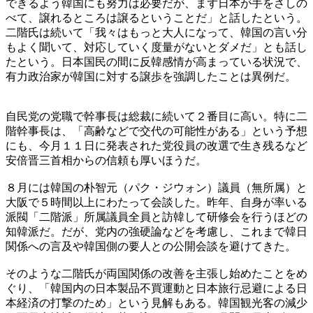
できるよう韓国にも努力は必要だが、まず日本が手をさしの
べて、譲れるところは譲るということだ」と話したという。
二階氏は続いて「我々はもっと大人になって、韓国の言い分
もよく聞いて、対応していく度量がないとダメだ」とも話し
たという。日本国民の間に反韓感情が高まっている状況で、
有力政治家が韓国に対する譲歩を強調したことは異例だ。
自民党の党職で幹事長は総裁に続いて２番目に高い。特に二
階幹事長は、「高齢などで交代の可能性がある」という予想
にも、今月１１日に発表された党役員の改選で生き残るなど
安倍晋三首相からの信頼も厚いほうだ。
８月には韓国の朴智元（パク・ジウォン）議員（無所属）と
大阪で５時間以上にわたって会談した。昨年、自身が率いる
派閥「二階派」所属議員全員と訪韓して研修会を行うほどの
知韓派だ。だが、党内の強硬論などを考慮し、これまで韓日
関係への言及や韓国側の要人との公開会談を避けてきた。
そのような二階氏が両国関係の改善を主張し始めたことをめ
ぐり、「韓国内の日本製品不買運動と日本旅行忌避による日
本経済の打撃のため」という見解もある。韓国観光客の減少