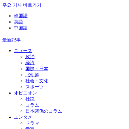
주요 기사 바로가기
韓国語
英語
中国語
最新記事
ニュース
政治
経済
国際・日本
北朝鮮
社会・文化
スポーツ
オピニオン
社説
コラム
日本関係のコラム
エンタメ
ドラマ