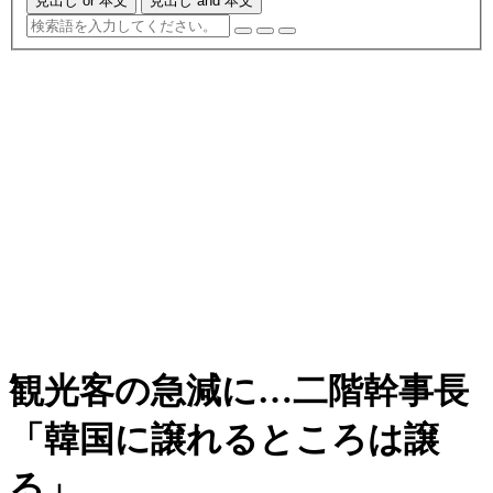
見出し or 本文
見出し and 本文
観光客の急減に…二階幹事長
「韓国に譲れるところは譲
る」