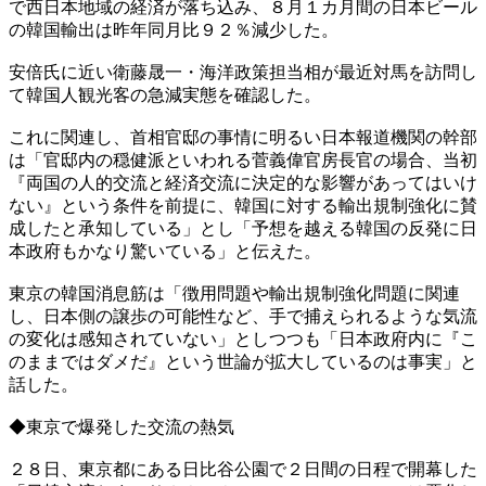
で西日本地域の経済が落ち込み、８月１カ月間の日本ビール
の韓国輸出は昨年同月比９２％減少した。
安倍氏に近い衛藤晟一・海洋政策担当相が最近対馬を訪問し
て韓国人観光客の急減実態を確認した。
これに関連し、首相官邸の事情に明るい日本報道機関の幹部
は「官邸内の穏健派といわれる菅義偉官房長官の場合、当初
『両国の人的交流と経済交流に決定的な影響があってはいけ
ない』という条件を前提に、韓国に対する輸出規制強化に賛
成したと承知している」とし「予想を越える韓国の反発に日
本政府もかなり驚いている」と伝えた。
東京の韓国消息筋は「徴用問題や輸出規制強化問題に関連
し、日本側の譲歩の可能性など、手で捕えられるような気流
の変化は感知されていない」としつつも「日本政府内に『こ
のままではダメだ』という世論が拡大しているのは事実」と
話した。
◆東京で爆発した交流の熱気
２８日、東京都にある日比谷公園で２日間の日程で開幕した