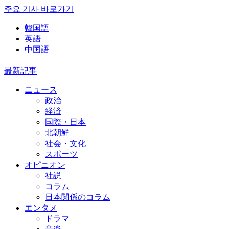
주요 기사 바로가기
韓国語
英語
中国語
最新記事
ニュース
政治
経済
国際・日本
北朝鮮
社会・文化
スポーツ
オピニオン
社説
コラム
日本関係のコラム
エンタメ
ドラマ