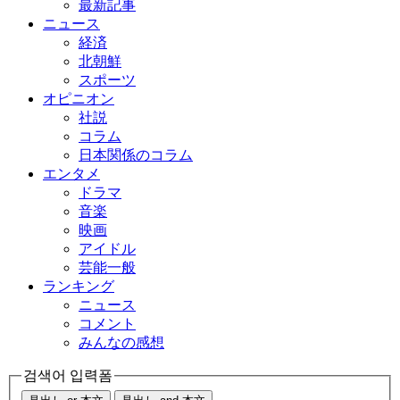
最新記事
ニュース
経済
北朝鮮
スポーツ
オピニオン
社説
コラム
日本関係のコラム
エンタメ
ドラマ
音楽
映画
アイドル
芸能一般
ランキング
ニュース
コメント
みんなの感想
검색어 입력폼