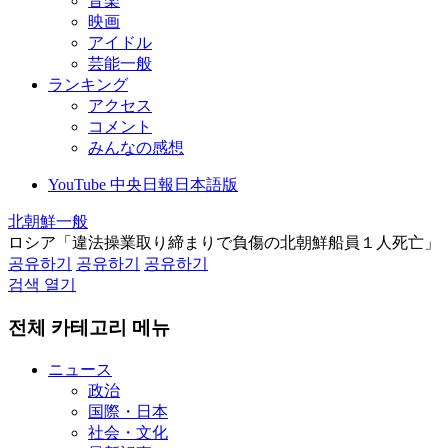
音楽
映画
アイドル
芸能一般
ランキング
アクセス
コメント
みんなの感想
YouTube 中央日報日本語版
北朝鮮一般
ロシア「違法操業取り締まりで負傷の北朝鮮船員１人死亡」
공유하기
공유하기
공유하기
검색 열기
전체 카테고리 메뉴
ニュース
政治
国際・日本
社会・文化