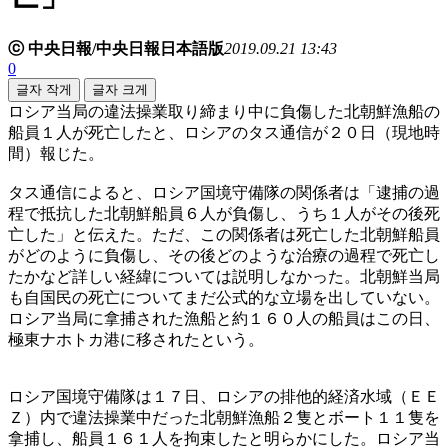
ⓒ 中央日報/中央日報日本語版
2019.09.21 13:43
0
글자 작게
글자 크게
ロシア当局の違法操業取り締まり中に負傷した北朝鮮漁船の
船員１人が死亡したと、ロシアのタス通信が２０日（現地時
間）報じた。
タス通信によると、ロシア国境守備隊の関係者は「逮捕の過
程で抵抗した北朝鮮船員６人が負傷し、うち１人がその後死
亡した」と伝えた。ただ、この関係者は死亡した北朝鮮船員
がどのように負傷し、その後どのような治療の過程で死亡し
たかなど詳しい経緯については説明しなかった。北朝鮮当局
も自国民の死亡についてまだ公式的な立場を出していない。
ロシア当局に拿捕された漁船と約１６０人の船員はこの日、
極東ナホトカ港に移されたという。
ロシア国境守備隊は１７日、ロシアの排他的経済水域（ＥＥ
Ｚ）内で違法操業中だった北朝鮮漁船２隻とボート１１隻を
拿捕し、船員１６１人を拘束したと明らかにした。ロシア当