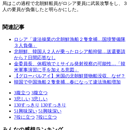
局はこの過程で北朝鮮船員がロシア要員に武装攻撃をし、３
人の要員が負傷したと明らかにした。
関連記事
ロシア「違法操業の北朝鮮漁船２隻拿捕…国境警備隊
３人負傷」
北朝鮮、韓国人２人が乗ったロシア船抑留…送還要請
から７日間応答なし
金委員長、休暇地でミサイル発射視察の可能性…「韓
米軍事演習に手を加える意図」
【グローバルアイ】米国の北朝鮮貨物船没収、なぜ？
韓国で中国漁船２隻拿捕…春になって違法漁船増加
3
腹立つ
3
腹立つ
3
悲しい
3
悲しい
130
すっきり
130
すっきり
51
興味深い
51
興味深い
7
役に立つ
7
役に立つ
みんなの感想ランキング