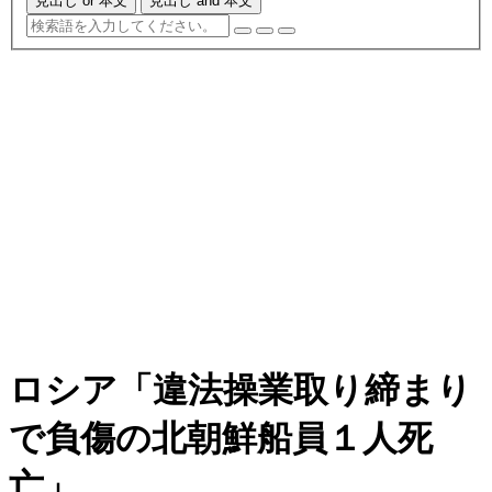
見出し or 本文
見出し and 本文
ロシア「違法操業取り締まり
で負傷の北朝鮮船員１人死
亡」