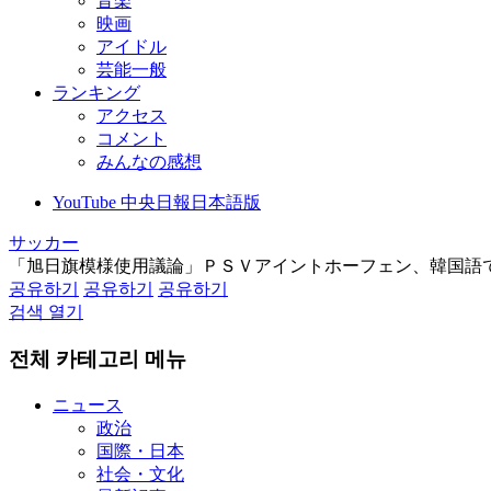
音楽
映画
アイドル
芸能一般
ランキング
アクセス
コメント
みんなの感想
YouTube 中央日報日本語版
サッカー
「旭日旗模様使用議論」ＰＳＶアイントホーフェン、韓国語
공유하기
공유하기
공유하기
검색 열기
전체 카테고리 메뉴
ニュース
政治
国際・日本
社会・文化