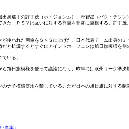
国出身選手の許丁茂（ホ・ジョンム）、朴智星（パク・チソン
てきた。ＰＳＶは互いに対する尊重を非常に重視する。許丁茂
クが使われた画像をＳＮＳに上げた。日本代表チーム出身のミ
徴だと抗議するとすぐにアイントホーフェンは旭日旗模様を別
れている。
がら旭日旗模様を使って議論になり、昨年には欧州リーグ準決
ツのナチ模様使用を禁じている。だが日本の旭日旗に対する制
い事案」