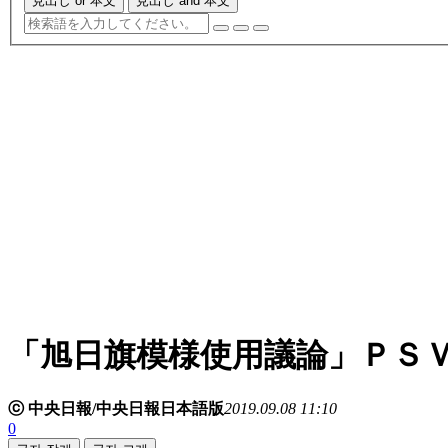
見出し or 本文
見出し and 本文
「旭日旗模様使用議論」ＰＳ
ⓒ 中央日報/中央日報日本語版
2019.09.08 11:10
0