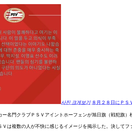
사진 크게보기
８月２８日にＰＳ
カー名門クラブＰＳＶアイントホーフェンが旭日旗（戦犯旗）
ＳＶは複数の人が不快に感じるイメージを掲示した。決してフ