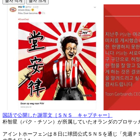
글자 작게
글자 크게
国語で公開した謝罪文［ＳＮＳ キャプチャー］
朴智星（パク・チソン）が所属していたオランダのプロサッ
アイントホーフェンは８日に球団公式ＳＮＳを通じ「先週Ｐ