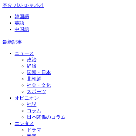
주요 기사 바로가기
韓国語
英語
中国語
最新記事
ニュース
政治
経済
国際・日本
北朝鮮
社会・文化
スポーツ
オピニオン
社説
コラム
日本関係のコラム
エンタメ
ドラマ