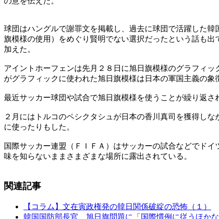
の意を伝えた。
球団はハングルで謝罪文を掲載し、過去に球団で活躍した韓
旗模様の使用）をめぐり賢明でない選択だったという話も出
加えた。
アイントホーフェンは先月２８日に旭日旗模様のグラフィッ
がグラフィックに使われた旭日旗模様は日本の軍国主義の象
最近サッカー球団や試合で旭日旗模様を使うことが繰り返さ
２月にはトルコのペシクタシュが日本の香川真司を獲得しな
に使ったりもした。
国際サッカー連盟（ＦＩＦＡ）はサッカーの試合などでドイ
味を知らないままさまざまな場所に露出されている。
関連記事
【コラム】文在寅政権発の韓日関係破綻の恐怖（１）
韓国国防部長官、旭日旗問題に「国際慣例に従うほかな