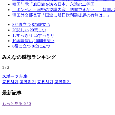
韓国与党「旭日旗を誇る日本、永遠の二等国」
「ポンペオ－河野の協議内容、把握できない」 韓国パ
韓国外交部長官「国連に旭日旗問題提起の有無は…」
875
腹立つ
875
腹立つ
20
悲しい
20
悲しい
15
すっきり
15
すっきり
10
興味深い
10
興味深い
8
役に立つ
8
役に立つ
みんなの感想ランキング
1
/ 2
スポーツ
記事
공유하기
공유하기
공유하기
공유하기
最新記事
もっと見る
0
/ 0