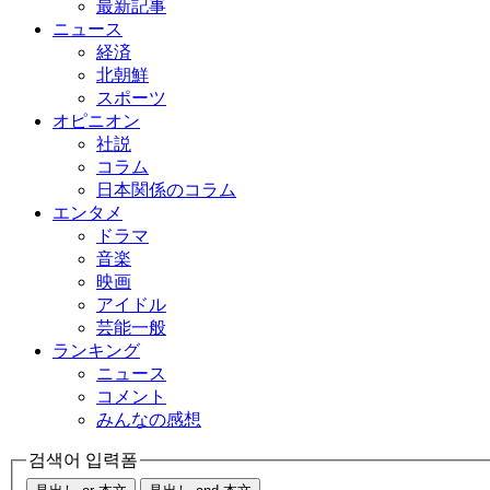
最新記事
ニュース
経済
北朝鮮
スポーツ
オピニオン
社説
コラム
日本関係のコラム
エンタメ
ドラマ
音楽
映画
アイドル
芸能一般
ランキング
ニュース
コメント
みんなの感想
검색어 입력폼