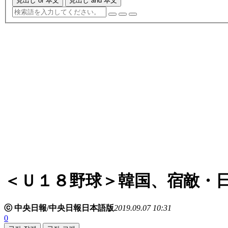
見出し or 本文
見出し and 本文
＜Ｕ１８野球＞韓国、宿敵・
ⓒ 中央日報/中央日報日本語版
2019.09.07 10:31
0