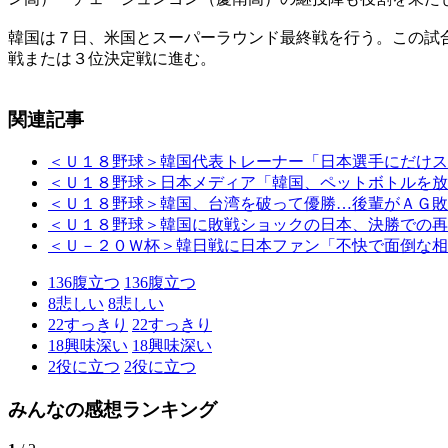
韓国は７日、米国とスーパーラウンド最終戦を行う。この試
戦または３位決定戦に進む。
関連記事
＜Ｕ１８野球＞韓国代表トレーナー「日本選手にだけス
＜Ｕ１８野球＞日本メディア「韓国、ペットボトルを放
＜Ｕ１８野球＞韓国、台湾を破って優勝…後輩がＡＧ敗
＜Ｕ１８野球＞韓国に敗戦ショックの日本、決勝での再
＜Ｕ－２０Ｗ杯＞韓日戦に日本ファン「不快で面倒な相
136
腹立つ
136
腹立つ
8
悲しい
8
悲しい
22
すっきり
22
すっきり
18
興味深い
18
興味深い
2
役に立つ
2
役に立つ
みんなの感想ランキング