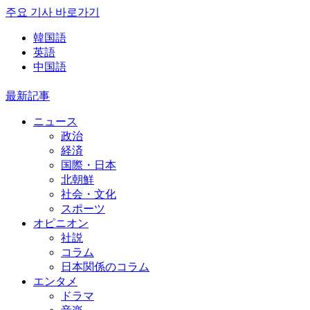
주요 기사 바로가기
韓国語
英語
中国語
最新記事
ニュース
政治
経済
国際・日本
北朝鮮
社会・文化
スポーツ
オピニオン
社説
コラム
日本関係のコラム
エンタメ
ドラマ