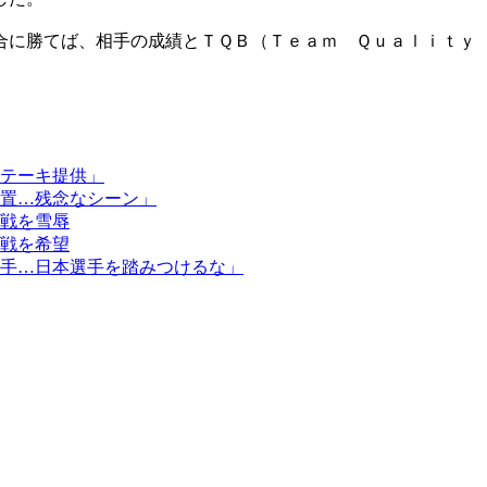
合に勝てば、相手の成績とＴＱＢ（Ｔｅａｍ Ｑｕａｌｉｔｙ
テーキ提供」
置…残念なシーン」
戦を雪辱
戦を希望
手…日本選手を踏みつけるな」