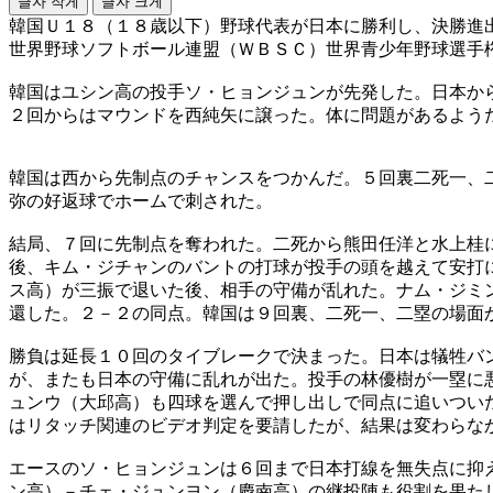
글자 작게
글자 크게
韓国Ｕ１８（１８歳以下）野球代表が日本に勝利し、決勝進
世界野球ソフトボール連盟（ＷＢＳＣ）世界青少年野球選手
韓国はユシン高の投手ソ・ヒョンジュンが先発した。日本か
２回からはマウンドを西純矢に譲った。体に問題があるよう
韓国は西から先制点のチャンスをつかんだ。５回裏二死一、
弥の好返球でホームで刺された。
結局、７回に先制点を奪われた。二死から熊田任洋と水上桂
後、キム・ジチャンのバントの打球が投手の頭を越えて安打
ス高）が三振で退いた後、相手の守備が乱れた。ナム・ジミ
還した。２－２の同点。韓国は９回裏、二死一、二塁の場面
勝負は延長１０回のタイブレークで決まった。日本は犠牲バ
が、またも日本の守備に乱れが出た。投手の林優樹が一塁に
ュンウ（大邱高）も四球を選んで押し出しで同点に追いつい
はリタッチ関連のビデオ判定を要請したが、結果は変わらな
エースのソ・ヒョンジュンは６回まで日本打線を無失点に抑
ン高）－チェ・ジュンヨン（慶南高）の継投陣も役割を果た