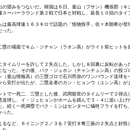
出の望みをつないだ。韓国は６日、釜山（プサン）機張郡（キ
権スーパーラウンド第２戦で日本と対戦し、延長１０回のタイ
らは最高球速１６３キロで話題の「怪物投手」佐々木朗希が登
だった。
二塁の場面でキム・ジチャン（ラオン高）がライト前ヒットを
にタイムリーを許して２失点した。しかし８回裏に反転があっ
になった。その後、パク・ジュホン（チャンチュン高）の投ゴ
ン（釜山情報高）の三塁ゴロで石川昂弥のワンバウンド送球を
から安打が出たが、二塁走者のカン・ヒョンウ（ユシン高）が
ントで一死二、三塁とした後、武岡龍世のタイムリーで２得点
悪送球し、イ・ジュヒョンがホームを踏んで３－４に追い上げ
た。続く一死満塁でパク・ミンはセンターに犠牲フライを打ち
かった。
えるなど、６イニング２／３を７安打８奪三振の２失点と好投
した。