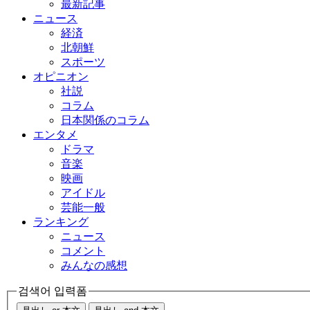
最新記事
ニュース
経済
北朝鮮
スポーツ
オピニオン
社説
コラム
日本関係のコラム
エンタメ
ドラマ
音楽
映画
アイドル
芸能一般
ランキング
ニュース
コメント
みんなの感想
검색어 입력폼