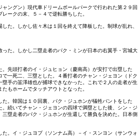
ジャングン）現代車ドリームボールパークで行われた第２９回
ブレークの末、５－４で逆転勝ちした。
場した。しかし佐々木は１回を終えて降板した。制球が乱れ、
放った。しかし二塁走者のパク・ミンが日本の右翼手・宮城大
た。先頭打者のイ・ジュヒョン（慶南高）が安打で出塁した
ロで一死二、三塁とした。４番打者のチャン・ジェヨン（ドク
一塁手の韮澤雄也が捕球できなかった。これで２人の走者が生
またもホームでタッチアウトとなった。
した。韓国は１０回裏、パク・ジュホンが犠牲バントをした
た。続いてチャン・ジェヨンの四球で満塁とした後、シン・ジ
、三塁走者のパク・ジュホンが生還して勝負を決めた。日本側
した。イ・ジュヨプ（ソンナム高）－イ・スンヨン（サンウォ