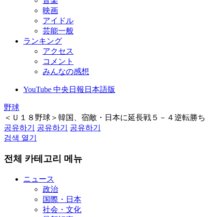
音楽
映画
アイドル
芸能一般
ランキング
アクセス
コメント
みんなの感想
YouTube 中央日報日本語版
野球
＜Ｕ１８野球＞韓国、宿敵・日本に延長戦５－４逆転勝ち
공유하기
공유하기
공유하기
검색 열기
전체 카테고리 메뉴
ニュース
政治
国際・日本
社会・文化