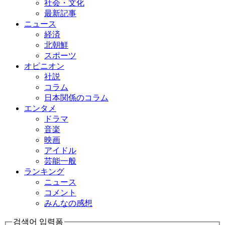
社会・文化
最新記事
ニュース
経済
北朝鮮
スポーツ
オピニオン
社説
コラム
日本関係のコラム
エンタメ
ドラマ
音楽
映画
アイドル
芸能一般
ランキング
ニュース
コメント
みんなの感想
검색어 입력폼