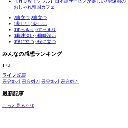
【ＮＯＷ！ソウル】日本語サービスが嬉しい♪望遠洞の
おしゃれ韓国カフェ
2
腹立つ
2
腹立つ
1
悲しい
1
悲しい
0
すっきり
0
すっきり
0
興味深い
0
興味深い
0
役に立つ
0
役に立つ
みんなの感想ランキング
1
/ 2
ライフ
記事
공유하기
공유하기
공유하기
공유하기
最新記事
もっと見る
0
/ 0