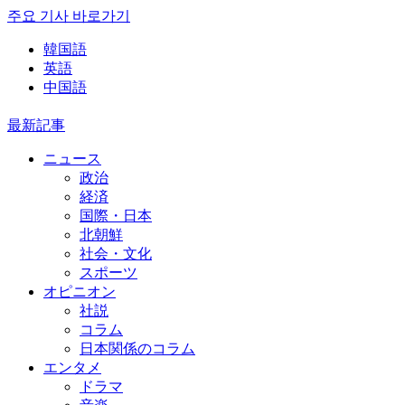
주요 기사 바로가기
韓国語
英語
中国語
最新記事
ニュース
政治
経済
国際・日本
北朝鮮
社会・文化
スポーツ
オピニオン
社説
コラム
日本関係のコラム
エンタメ
ドラマ