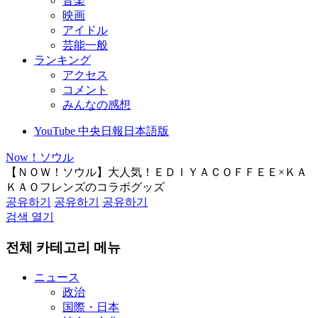
音楽
映画
アイドル
芸能一般
ランキング
アクセス
コメント
みんなの感想
YouTube 中央日報日本語版
Now！ソウル
【ＮＯＷ！ソウル】大人気！ＥＤＩＹＡＣＯＦＦＥＥ×ＫＡ
ＫＡＯフレンズのコラボグッズ
공유하기
공유하기
공유하기
검색 열기
전체 카테고리 메뉴
ニュース
政治
国際・日本