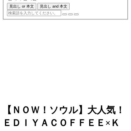
見出し or 本文
見出し and 本文
【ＮＯＷ！ソウル】大人気！
ＥＤＩＹＡＣＯＦＦＥＥ×Ｋ