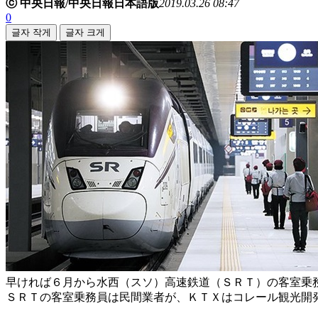
ⓒ 中央日報/中央日報日本語版
2019.03.26 08:47
0
글자 작게
글자 크게
早ければ６月から水西（スソ）高速鉄道（ＳＲＴ）の客室乗
ＳＲＴの客室乗務員は民間業者が、ＫＴＸはコレール観光開