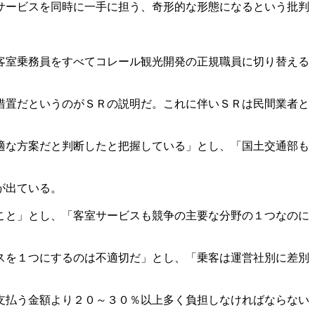
サービスを同時に一手に担う、奇形的な形態になるという批判
客室乗務員をすべてコレール観光開発の正規職員に切り替える
措置だというのがＳＲの説明だ。これに伴いＳＲは民間業者と
適な方案だと判断したと把握している」とし、「国土交通部も
が出ている。
こと」とし、「客室サービスも競争の主要な分野の１つなのに
スを１つにするのは不適切だ」とし、「乗客は運営社別に差別
支払う金額より２０～３０％以上多く負担しなければならない