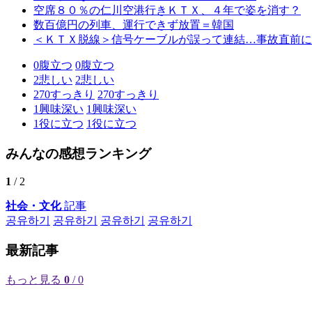
空席８０％の仁川空港行きＫＴＸ、４年で姿を消す？
数百億円の列車、運行できず放置＝韓国
＜ＫＴＸ脱線＞信号ケーブルが誤って連結…事故直前に
0
腹立つ
0
腹立つ
2
悲しい
2
悲しい
270
すっきり
270
すっきり
1
興味深い
1
興味深い
1
役に立つ
1
役に立つ
みんなの感想ランキング
1
/ 2
社会・文化
記事
공유하기
공유하기
공유하기
공유하기
最新記事
もっと見る
0
/ 0