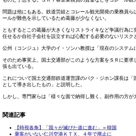
問題は他にもある。鉄道労組とコレール観光開発の乗務員ら
ールが難色を示しているため葛藤が少なくない。
ともするとこの葛藤が大きくなりストライキなど争議行為に
任せるか自社子会社を設立すれば心配する必要のないリスク
公州（コンジュ）大学のイ・ソンハ教授は「現在のシステム
そのため事実上、国土交通部がこのような方案をＳＲに要求
張も出ている。
これについて国土交通部鉄道運営課のパク・ジホン課長は「
として導き出したもの」と説明した。
しかし、専門家らは「様々な面で納得し難く、副作用の方が
関連記事
【時視各角】「我々が滅びた道に進む」＝韓国
乗客がいない仁川空港ＫＴＸ、４年で廃止に