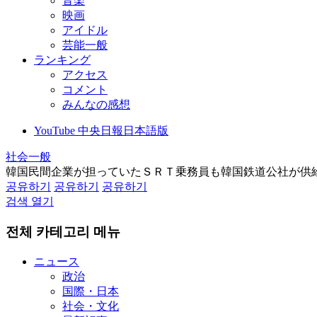
音楽
映画
アイドル
芸能一般
ランキング
アクセス
コメント
みんなの感想
YouTube 中央日報日本語版
社会一般
韓国民間企業が担っていたＳＲＴ乗務員も韓国鉄道公社が供
공유하기
공유하기
공유하기
검색 열기
전체 카테고리 메뉴
ニュース
政治
国際・日本
社会・文化