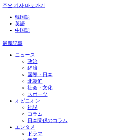
주요 기사 바로가기
韓国語
英語
中国語
最新記事
ニュース
政治
経済
国際・日本
北朝鮮
社会・文化
スポーツ
オピニオン
社説
コラム
日本関係のコラム
エンタメ
ドラマ