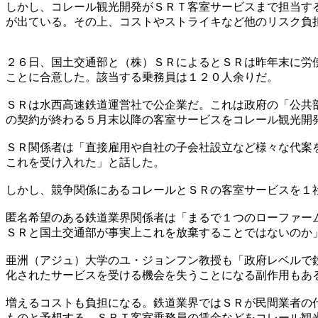
しかし、コレール観光開発がＳＲＴ客室サービスまで担当す
が出ている。その上、コストやストライキなど他のリスク負
２６日、国土交通部と（株）ＳＲによるとＳＲは昨年末に労
ことに合意した。該当する乗務員は１２０人余りだ。
ＳＲは水西高速鉄道運営社で公企業だ。これは政府の「公共
の契約が終わる５月末以降の客室サービスをコレール観光開
ＳＲ関係者は「直接雇用や自社の子会社設立など様々な代案
これを受け入れた」と話した。
しかし、競争関係にあるコレールとＳＲの客室サービスを１
匿名希望のある鉄道業界関係者は「まるで１つのローファー
ＳＲと国土交通部が事実上これを放棄することではないのか
亜洲（アジュ）大学のユ・ジョンフン教授も「政府レベルで
化されたサービスを受ける機会を失うことになる副作用もあ
増えるコストも負担になる。鉄道業界ではＳＲが民間業者の
ものと予想する。ＳＲＴ客室乗務員の賃金などをコレール観