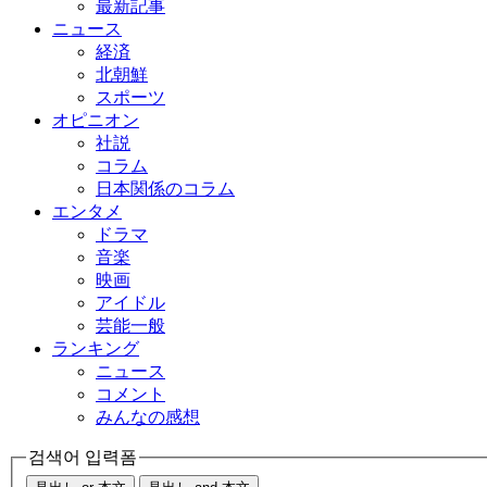
最新記事
ニュース
経済
北朝鮮
スポーツ
オピニオン
社説
コラム
日本関係のコラム
エンタメ
ドラマ
音楽
映画
アイドル
芸能一般
ランキング
ニュース
コメント
みんなの感想
검색어 입력폼