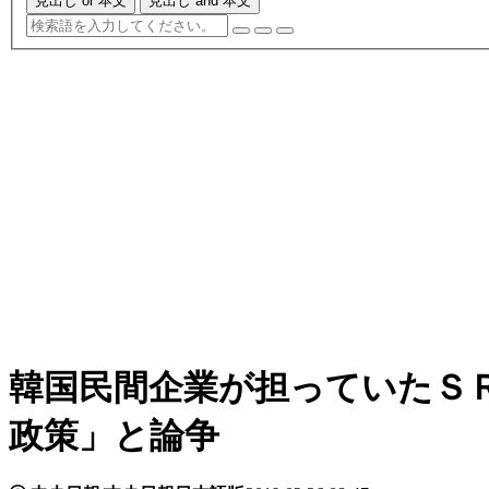
見出し or 本文
見出し and 本文
韓国民間企業が担っていたＳ
政策」と論争