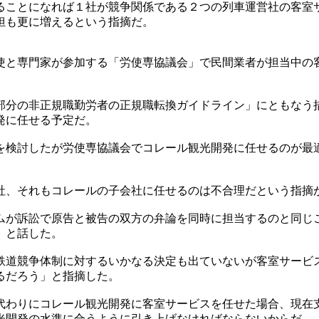
ることになれば１社が競争関係である２つの列車運営社の客室
担も更に増えるという指摘だ。
使と専門家が参加する「労使専協議会」で民間業者が担当中の
部分の非正規職勤労者の正規職転換ガイドライン」にともなう
発に任せる予定だ。
を検討したが労使専協議会でコレール観光開発に任せるのが最
社、それもコレールの子会社に任せるのは不合理だという指摘
ムが訴訟で原告と被告の双方の弁論を同時に担当するのと同じ
」と話した。
鉄道競争体制に対するいかなる決定も出ていないが客室サービ
るだろう」と指摘した。
代わりにコレール観光開発に客室サービスを任せた場合、現在
光開発の水準に合うように引き上げなければならないからだ。