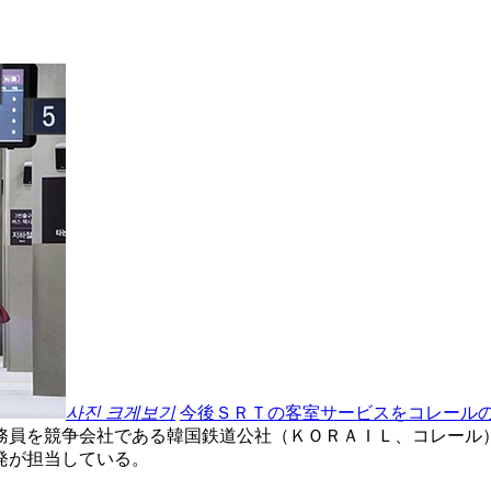
사진 크게보기
今後ＳＲＴの客室サービスをコレール
務員を競争会社である韓国鉄道公社（ＫＯＲＡＩＬ、コレール
発が担当している。