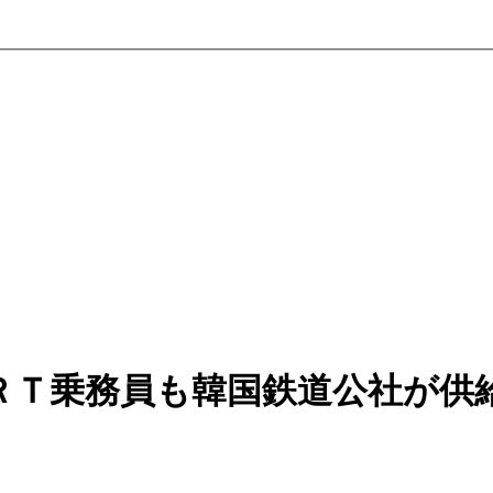
ＲＴ乗務員も韓国鉄道公社が供