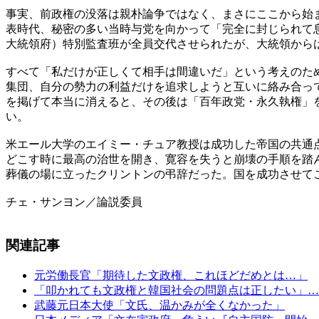
事実、前政権の没落は親朴論争ではなく、まさにここから始
表時代、秘密の多い当時与党を向かって「完全に封じられて
大統領府）特別監査班が全員交代させられたが、大統領から
すべて「私だけが正しくて相手は間違いだ」という考えのた
集団、自分の勢力の利益だけを追求しようと互いに絡み合っ
を掲げて本当に消えると、その後は「百年政党・永久執権」
い。
米エール大学のエイミー・チュア教授は成功した帝国の共通
どこす時に最高の治世を開き、寛容を失うと崩壊の手順を踏
葬儀の場に立ったクリントンの弔辞だった。国を成功させて
チェ・サンヨン／論説委員
関連記事
元労働長官「期待した文政権、これほどだめとは…」
「叩かれても文政権と韓国社会の問題点は正したい」…
武藤元日本大使「文氏、温かみが全くなかった」