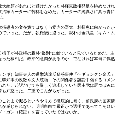
元大統領があれほど避けたかった朴槿恵政権発足を眺めなけれ
政治家カーターに苦杯をなめた。カーターの純真さに真っ青に
だ。
党指導者の文在寅ではなく与党内の野党、朴槿恵に向かったか
めていった。だが、執権後は違った。親朴は金武星（キム・ム
様子が朴政権の親朴“鑑別”に似ていると見ているためだ。主
なった様相だ。政治的意図があるのか、でなければ本当に偶然
ョンギ）知事夫人の選挙法違反疑惑事件「ヘギョングン金氏」
に李知事の政敵や文大統領、その関係者を誹謗中傷するコメン
われた。起訴だけでも厳しく追求していた民主党は尻つぼみに
者も戸惑った。二重でこんがらがった。
のことまで掘るというやり方で徹底的に暴く。前政府の国家情
気が感じられない。明明白白で厳正かつ透明であってこそ疑い
グ・ガン（確証）を言っていたではないか。