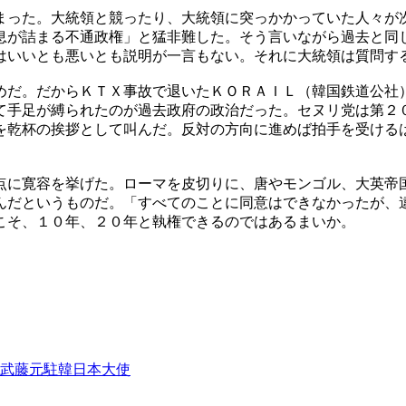
まった。大統領と競ったり、大統領に突っかかっていた人々が
息が詰まる不通政権」と猛非難した。そう言いながら過去と同
はいいとも悪いとも説明が一言もない。それに大統領は質問す
めだ。だからＫＴＸ事故で退いたＫＯＲＡＩＬ（韓国鉄道公社
て手足が縛られたのが過去政府の政治だった。セヌリ党は第２
を乾杯の挨拶として叫んだ。反対の方向に進めば拍手を受ける
点に寛容を挙げた。ローマを皮切りに、唐やモンゴル、大英帝
んだというものだ。「すべてのことに同意はできなかったが、
こそ、１０年、２０年と執権できるのではあるまいか。
武藤元駐韓日本大使