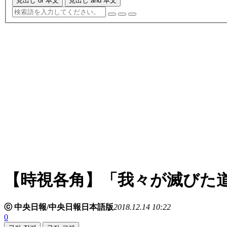
見出し or 本文
見出し and 本文
【時視各角】「我々が滅びた
ⓒ 中央日報/中央日報日本語版
2018.12.14 10:22
0