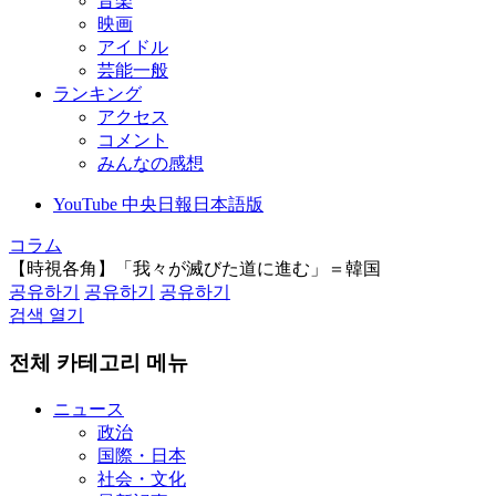
音楽
映画
アイドル
芸能一般
ランキング
アクセス
コメント
みんなの感想
YouTube 中央日報日本語版
コラム
【時視各角】「我々が滅びた道に進む」＝韓国
공유하기
공유하기
공유하기
검색 열기
전체 카테고리 메뉴
ニュース
政治
国際・日本
社会・文化