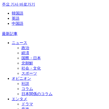
주요 기사 바로가기
韓国語
英語
中国語
最新記事
ニュース
政治
経済
国際・日本
北朝鮮
社会・文化
スポーツ
オピニオン
社説
コラム
日本関係のコラム
エンタメ
ドラマ