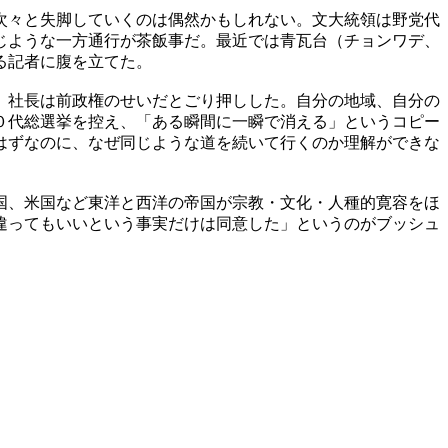
次々と失脚していくのは偶然かもしれない。文大統領は野党代
じような一方通行が茶飯事だ。最近では青瓦台（チョンワデ、
る記者に腹を立てた。
）社長は前政権のせいだとごり押しした。自分の地域、自分の
０代総選挙を控え、「ある瞬間に一瞬で消える」というコピー
はずなのに、なぜ同じような道を続いて行くのか理解ができな
国、米国など東洋と西洋の帝国が宗教・文化・人種的寛容をほ
違ってもいいという事実だけは同意した」というのがブッシュ