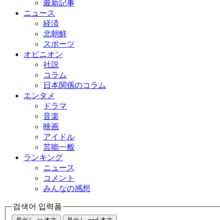
最新記事
ニュース
経済
北朝鮮
スポーツ
オピニオン
社説
コラム
日本関係のコラム
エンタメ
ドラマ
音楽
映画
アイドル
芸能一般
ランキング
ニュース
コメント
みんなの感想
검색어 입력폼