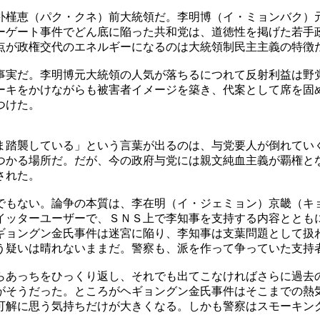
朴槿恵（パク・クネ）前大統領だ。李明博（イ・ミョンバク）
ーゲート事件でどん底に陥った共和党は、道徳性を掲げた若手
点が政権交代のエネルギーになるのは大統領制民主主義の特徴
事実だ。李明博元大統領の人気が落ちるにつれて反射利益は野
ーキをかけながらも被害者イメージを築き、代案として席を固
つけた。
ま踏襲している」という言葉が出るのは、与党要人が倒れていく
つかる場所だ。だが、今の政府与党には親文純血主義が覇権と
された。
でもない。論争の本質は、李在明（イ・ジェミョン）京畿（キ
イッターユーザーで、ＳＮＳ上で李知事を支持する内容ととも
ギョングン金氏事件は迷宮に陥り、李知事は支葉問題として扱
う疑いは晴れないままだ。警察も、派を作って争っていた支持
らあっちをひっくり返し、それでも出てこなければさらに過去
がそうだった。ところがヘギョングン金氏事件はそこまでの熱
可解に思う気持ちだけが大きくなる。しかも警察はスモーキン