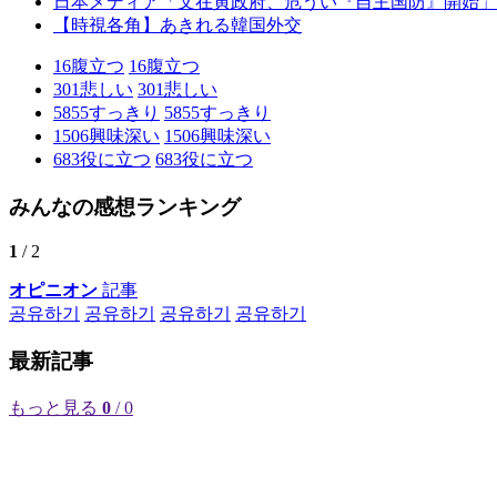
日本メディア「文在寅政府、危うい『自主国防』開始」
【時視各角】あきれる韓国外交
16
腹立つ
16
腹立つ
301
悲しい
301
悲しい
5855
すっきり
5855
すっきり
1506
興味深い
1506
興味深い
683
役に立つ
683
役に立つ
みんなの感想ランキング
1
/ 2
オピニオン
記事
공유하기
공유하기
공유하기
공유하기
最新記事
もっと見る
0
/ 0