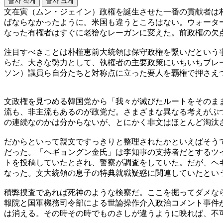
글자 작게
글자 크게
文在寅（ムン・ジェイン）政権を誕生させた一番の貢献者は
ばならなかったように。米国も違うところはない。ウォータ
なった有権者はすぐに老獪なレーガンに変えた。前政権の欠
注目すべきことは朴槿恵前大統領は保守政権を繋いだという
らだ。大きな勢力として、執権者の主要政策にいちいちブレ
ソン）議員ら自分たちと対称点に立った要人を覇権で押さえ
文政権を見つめる韓国党から「我々が滅びたルートをそのま
流も、非主流もあるのが政党だ。さまざまな異なる考えがぶ
の連続なのかは分からないが、とにかく非文はほとんど淘汰
だからといって親文ですっきりと整理されたかといえばそう
だった。「ヘギョングン金氏」は李知事の支持者だとするツ
トを投稿していたとされ、警察が調査をしていた。だが、ヘ
なった。文大統領の息子の特典就職疑惑に関連していたとい
積弊捜査であれば死神のような検察だ。ここを掘ってダメな
報院と国軍機務司令部による世論操作介入政治コメント事件
は消える。その時その時でものさしが違うように映れば、不