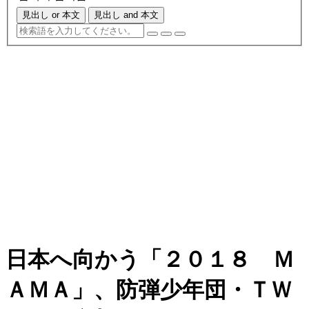
見出し or 本文
見出し and 本文
日本へ向かう「２０１８ Ｍ
ＡＭＡ」、防弾少年団・ＴＷ