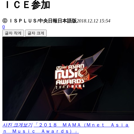
ＩＣＥ参加
ⓒ ＩＳＰＬＵＳ/中央日報日本語版
2018.12.12 15:54
0
글자 작게
글자 크게
사진 크게보기
「２０１８ ＭＡＭＡ（Ｍｎｅｔ Ａｓｉａ
ｎ Ｍｕｓｉｃ Ａｗａｒｄｓ）」