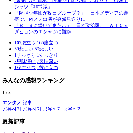
“嫉妬した”日本、防弾少年団の揚げ足取り？ 原爆Ｔ
シャツ「非常識」
「防弾少年団が反日グループ？」 日本メディアの難
癖で、Ｍステ出演が突然見送りに
「ＢＴＳに続いてまた…」 日本政治家、ＴＷＩＣＥ
ダヒョンのＴシャツに難癖
165
腹立つ
165
腹立つ
59
悲しい
59
悲しい
1
すっきり
1
すっきり
7
興味深い
7
興味深い
1
役に立つ
1
役に立つ
みんなの感想ランキング
1
/ 2
エンタメ
記事
공유하기
공유하기
공유하기
공유하기
最新記事