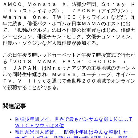
ＡＭＯＯ、Ｍｏｎｓｔａ Ｘ、防弾少年団、Ｓｔｒａｙ Ｋ
ｉｄｓ（ストレイキッズ）、ＩＺ＊ＯＮＥ（アイズワン）、
Ｗａｎｎａ Ｏｎｅ、ＴＷＩＣＥ（トゥワイス）などだ。昨
年に続き、俳優パク・ボゴムが日本ＭＡＭＡのホストに出
て、『孤独のグルメ』の日本俳優の松重豊をはじめ、俳優ヤ
ン・セジョン、俳優チャン・ヒョク、女優チョン・ソミン、
俳優ハ・ソクジンなど人気俳優が参加する。
この日午後５時レッドカーペットと午後７時授賞式で行われ
る「２０１８ ＭＡＭＡ ＦＡＮＳ’ ＣＨＯＩＣＥ ｉ
ｎ ＪＡＰＡＮ」はＭｎｅｔとアジアの主要地域のチャンネ
ルで同時生中継され、Ｍｗａｖｅ、ユーチューブ、ネイバー
ＴＶ、Ｖ ｌｉｖｅを通じて全世界２００地域でオンライン
で視聴することができる。
関連記事
防弾少年団ブイ、世界で最もハンサムな顔１位に…Ｔ
ＷＩＣＥツウィは３位
韓国系米国人監督、「防弾少年団はみんな整形した」