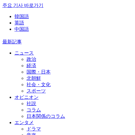
주요 기사 바로가기
韓国語
英語
中国語
最新記事
ニュース
政治
経済
国際・日本
北朝鮮
社会・文化
スポーツ
オピニオン
社説
コラム
日本関係のコラム
エンタメ
ドラマ