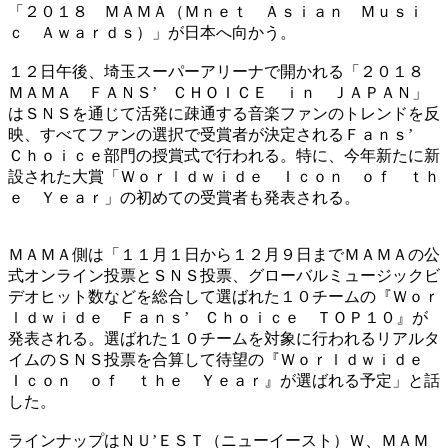
「２０１８ ＭＡＭＡ（Ｍｎｅｔ Ａｓｉａｎ Ｍｕｓｉ
ｃ Ａｗａｒｄｓ）」が日本へ向かう。
１２日午後、埼玉スーパーアリーナで開かれる「２０１８
ＭＡＭＡ ＦＡＮＳ’ ＣＨＯＩＣＥ ｉｎ ＪＡＰＡＮ」
はＳＮＳを通じて活発に疎通する音楽ファンのトレンドを反
映、すべてファンの選択で受賞者が決定されるＦａｎｓ’
Ｃｈｏｉｃｅ部門の授賞式で行われる。特に、今年新たに新
設された大賞「Ｗｏｒｌｄｗｉｄｅ Ｉｃｏｎ ｏｆ ｔｈ
ｅ Ｙｅａｒ」の初めての受賞者も発表される。
ＭＡＭＡ側は「１１月１日から１２月９日までＭＡＭＡの公
式オンライン投票とＳＮＳ投票、グローバルミュージックビ
デオヒット数などを総合して選ばれた１０チームの『Ｗｏｒ
ｌｄｗｉｄｅ Ｆａｎｓ’ Ｃｈｏｉｃｅ ＴＯＰ１０』が
発表される。選ばれた１０チームを対象に行われるリアルタ
イムのＳＮＳ投票を合算して待望の『Ｗｏｒｌｄｗｉｄｅ
Ｉｃｏｎ ｏｆ ｔｈｅ Ｙｅａｒ』が選ばれる予定」と話
した。
ラインナップはＮＵ’ＥＳＴ（ニューイースト）Ｗ、ＭＡＭ