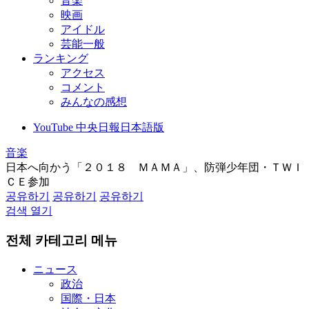
音楽
映画
アイドル
芸能一般
ランキング
アクセス
コメント
みんなの感想
YouTube 中央日報日本語版
音楽
日本へ向かう「２０１８ ＭＡＭＡ」、防弾少年団・ＴＷＩ
ＣＥ参加
공유하기
공유하기
공유하기
검색 열기
전체 카테고리 메뉴
ニュース
政治
国際・日本