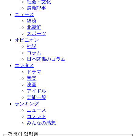
社会・文化
最新記事
ニュース
経済
北朝鮮
スポーツ
オピニオン
社説
コラム
日本関係のコラム
エンタメ
ドラマ
音楽
映画
アイドル
芸能一般
ランキング
ニュース
コメント
みんなの感想
검색어 입력폼