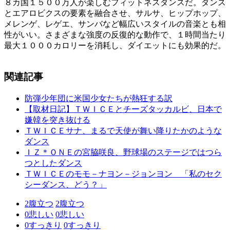
８カ国１５００万人が楽しむフィットネスダンスだ。ダンス
とエアロビクスの要素を融合させ、サルサ、ヒップホップ、
メレンゲ、レゲエ、サンバなど幅広いスタイルの音楽とも相
性がいい。さまざまな強度の反復的な動作で、１時間当たり
最大１０００カロリーを消耗し、ダイエットにも効果的だ。
関連記事
防弾少年団に米国少女たちが熱狂する訳
【取材日記】ＴＷＩＣＥとチーズタッカルビ、日本で
嫌韓を突き抜ける
ＴＷＩＣＥサナ、まるで天使が舞い降りたかのような
ダンス
ＩＺ＊ＯＮＥの宮脇咲良、野球場のステージではつら
つとしたダンス
ＴＷＩＣＥのモモ－ナヨン－ジョンヨン 「私のセク
シーダンス、どう？」
2
腹立つ
2
腹立つ
0
悲しい
0
悲しい
0
すっきり
0
すっきり