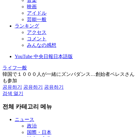
音楽
映画
アイドル
芸能一般
ランキング
アクセス
コメント
みんなの感想
YouTube 中央日報日本語版
ライフ一般
韓国で１０００人が一緒にズンバダンス…創始者ペレスさん
も参加
공유하기
공유하기
공유하기
검색 열기
전체 카테고리 메뉴
ニュース
政治
国際・日本