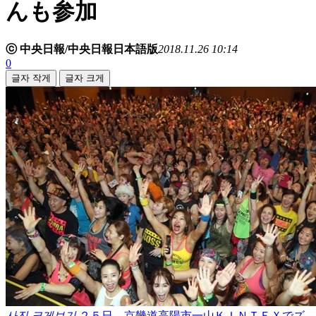
んも参加
ⓒ 中央日報/中央日報日本語版
2018.11.26 10:14
0
글자 작게
글자 크게
사진 크게보기
２５日、京畿道高陽市一山ＫＩＮＴＥＸでズ