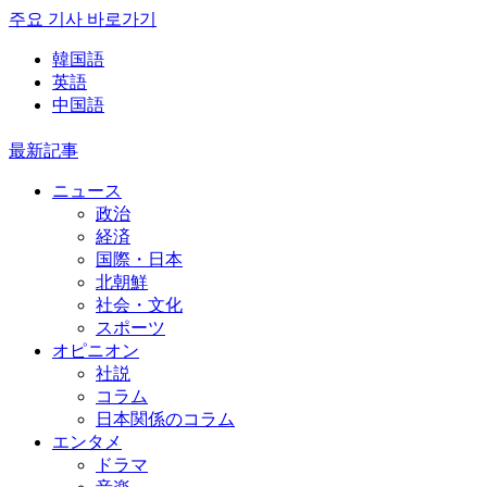
주요 기사 바로가기
韓国語
英語
中国語
最新記事
ニュース
政治
経済
国際・日本
北朝鮮
社会・文化
スポーツ
オピニオン
社説
コラム
日本関係のコラム
エンタメ
ドラマ