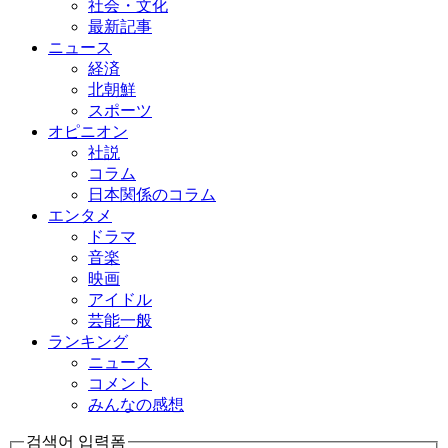
社会・文化
最新記事
ニュース
経済
北朝鮮
スポーツ
オピニオン
社説
コラム
日本関係のコラム
エンタメ
ドラマ
音楽
映画
アイドル
芸能一般
ランキング
ニュース
コメント
みんなの感想
검색어 입력폼