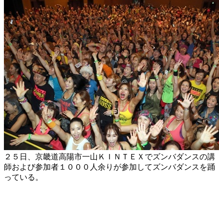
２５日、京畿道高陽市一山ＫＩＮＴＥＸでズンバダンスの講
師および参加者１０００人余りが参加してズンバダンスを踊
っている。