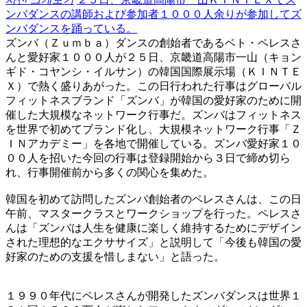
ンバダンスの講師および参加者１０００人余りが参加してズ
ンバダンスを踊っている。
ズンバ（Ｚｕｍｂａ）ダンスの創始者であるベト・ペレスさ
んと愛好家１０００人が２５日、京畿道高陽市一山（キョン
ギド・コヤンシ・イルサン）の韓国国際展示場（ＫＩＮＴＥ
Ｘ）で熱く盛りあがった。この日行われた行事はグローバル
フィットネスブランド「ズンバ」が韓国の愛好家のために開
催した大規模なネットワーク行事だ。ズンバはフィットネス
を世界で初めてブランド化し、大規模ネットワーク行事「Ｚ
ＩＮアカデミー」を各地で開催している。ズンバ愛好家１０
００人を招いた今回の行事は登録開始から３日で締め切ら
れ、行事開催前から多くの関心を集めた。
韓国を初めて訪問したズンバ創始者のペレスさんは、この日
午前、マスタークラスとワークショップを行った。ペレスさ
んは「ズンバは人生を健康に楽しく維持するためにデザイン
された理想的なエクササイズ」と説明して「今後も韓国の愛
好家のための支援を惜しまない」と語った。
１９９０年代にペレスさんが開発したズンバダンスは世界１