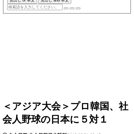
見出し or 本文
見出し and 本文
＜アジア大会＞プロ韓国、社
会人野球の日本に５対１