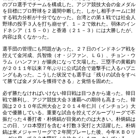
のプロ選手でチームを構成した。アジア競技大会の金メダル
を目標にプロ野球を２週間中断した。しかし相手チームに対
する戦力分析が十分でなかった。台湾との第１戦では社会人
野球の投手３人を打ち崩せず、１－２で敗れた。弱体のイン
ドネシア（１５－０）と香港（２１－３）には大勝したが、
内容は良くなかった。
選手団の管理にも問題があった。２７日のインドネシア戦を
控えて金河成、呉智煥（オ・ジファン、ＬＧ）、チョン・ウ
ラム（ハンファ）が腸炎になって欠場した。三塁手の黄載鈞
が２０１１年以来７年ぶりに公式試合で遊撃手に入るハプニ
ングもあった。こうした状況でも選手は「残りの試合をすべ
て勝てば金メダルを獲得できる」と覚悟を固めた。
必ず勝たなければいけない韓日戦は目つきから違った。韓日
戦で勝利し、アジア競技大会３連覇への期待も高まった。韓
国は２０１０年広州大会と２０１４年仁川（インチョン）大
会で優勝している。重要な試合を控えてグループリーグで不
振だった４番打者・朴炳鎬が目覚めたのは大きい。朴炳鎬は
この日、ソロ本塁打を含む４打数３安打と大活躍した。朴炳
鎬は米メジャーリーグで２年間プレーした後、今年ＫＢＯリ