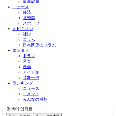
最新記事
ニュース
経済
北朝鮮
スポーツ
オピニオン
社説
コラム
日本関係のコラム
エンタメ
ドラマ
音楽
映画
アイドル
芸能一般
ランキング
ニュース
コメント
みんなの感想
검색어 입력폼