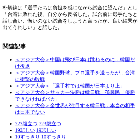
朴炳鎬は「選手たちは負担を感じながら試合に望んだ」とし
「台湾に敗れた後、自分から反省した。試合前に選手たちと
話し合い、悔いのない試合をしようと言ったが、良い結果が
出てうれしい」と話した。
関連記事
＜アジア大会＞中国は飛び日本は跳ねるのに…韓国だ
け後退
＜アジア大会＞韓国野球、プロ選手を送ったが…台湾
に衝撃の敗戦
＜アジア大会＞「選手村では韓国が日本より上」
＜アジア大会＞サッカー決勝は韓日戦、孫興民「優勝
できなければバカ」
＜アジア大会＞全世界が注目する韓日戦…本当の相手
は日本でない
723
腹立つ
723
腹立つ
19
悲しい
19
悲しい
10
すっきり
10
すっきり