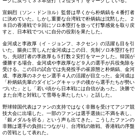
ーグに戻って３３本塁打（２位タイ）をマークしている。
宣銅烈（ソン・ドンヨル）監督は早くから朴炳鎬を４番打者
に決めていた。しかし重要な台湾戦で朴炳鎬は沈黙した。２
８日の香港戦で９回にソロ本塁打を放って打撃感覚を取り戻
すと、日本戦でついに自分の役割を果たした。
金河成と李政厚（イ・ジョンフ、ネクセン）の活躍も目を引
いた。腸炎に苦しんだ金河成はこの日、先制ソロ本塁打を打
ち、先頭打者の李政厚も５打数２安打をマークした。韓国が
優勝する場合、金河成や李政厚など９人の選手が兵役免除を
受ける。この日の試合では先発投手の崔原態と朴炳鎬、金河
成、李政厚のネクセン選手４人の活躍が目立った。金河成は
「朴炳鎬先輩のダイビングキャッチの後から選手たちが勢い
づいた」とし「若い頃から日本戦には自信があった。決勝で
また台湾と対戦して雪辱を果たしたい」と話した。
野球韓国代表はファンの支持ではなく非難を受けてアジア競
技大会に出場した。一部のファンは選手選抜に不満を表し、
「銀メダルを祈る」という声も出てきた。こうしたファンの
非難は選手の負担につながり、台湾戦の敗戦、香港戦の序盤
の苦戦として表れた。