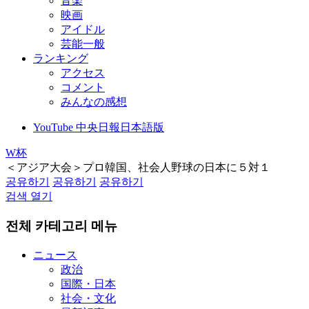
音楽
映画
アイドル
芸能一般
ランキング
アクセス
コメント
みんなの感想
YouTube 中央日報日本語版
W杯
＜アジア大会＞プロ韓国、社会人野球の日本に５対１
공유하기
공유하기
공유하기
검색 열기
전체 카테고리 메뉴
ニュース
政治
国際・日本
社会・文化