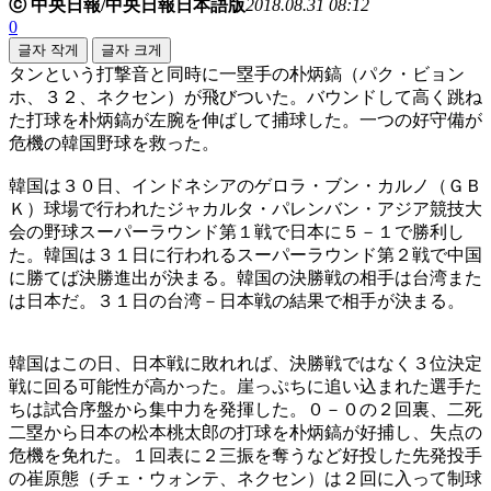
ⓒ 中央日報/中央日報日本語版
2018.08.31 08:12
0
글자 작게
글자 크게
タンという打撃音と同時に一塁手の朴炳鎬（パク・ビョン
ホ、３２、ネクセン）が飛びついた。バウンドして高く跳ね
た打球を朴炳鎬が左腕を伸ばして捕球した。一つの好守備が
危機の韓国野球を救った。
韓国は３０日、インドネシアのゲロラ・ブン・カルノ（ＧＢ
Ｋ）球場で行われたジャカルタ・パレンバン・アジア競技大
会の野球スーパーラウンド第１戦で日本に５－１で勝利し
た。韓国は３１日に行われるスーパーラウンド第２戦で中国
に勝てば決勝進出が決まる。韓国の決勝戦の相手は台湾また
は日本だ。３１日の台湾－日本戦の結果で相手が決まる。
韓国はこの日、日本戦に敗れれば、決勝戦ではなく３位決定
戦に回る可能性が高かった。崖っぷちに追い込まれた選手た
ちは試合序盤から集中力を発揮した。０－０の２回裏、二死
二塁から日本の松本桃太郎の打球を朴炳鎬が好捕し、失点の
危機を免れた。１回表に２三振を奪うなど好投した先発投手
の崔原態（チェ・ウォンテ、ネクセン）は２回に入って制球