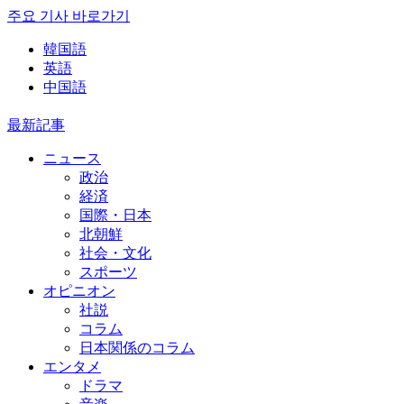
주요 기사 바로가기
韓国語
英語
中国語
最新記事
ニュース
政治
経済
国際・日本
北朝鮮
社会・文化
スポーツ
オピニオン
社説
コラム
日本関係のコラム
エンタメ
ドラマ