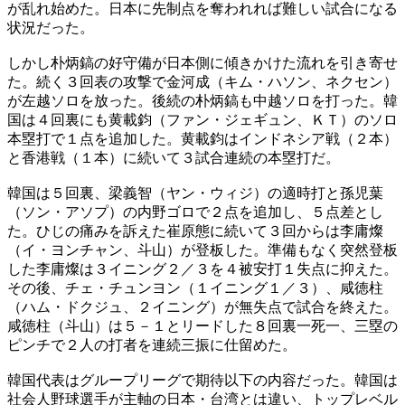
が乱れ始めた。日本に先制点を奪われれば難しい試合になる
状況だった。
しかし朴炳鎬の好守備が日本側に傾きかけた流れを引き寄せ
た。続く３回表の攻撃で金河成（キム・ハソン、ネクセン）
が左越ソロを放った。後続の朴炳鎬も中越ソロを打った。韓
国は４回裏にも黄載鈞（ファン・ジェギュン、ＫＴ）のソロ
本塁打で１点を追加した。黄載鈞はインドネシア戦（２本）
と香港戦（１本）に続いて３試合連続の本塁打だ。
韓国は５回裏、梁義智（ヤン・ウィジ）の適時打と孫児葉
（ソン・アソプ）の内野ゴロで２点を追加し、５点差とし
た。ひじの痛みを訴えた崔原態に続いて３回からは李庸燦
（イ・ヨンチャン、斗山）が登板した。準備もなく突然登板
した李庸燦は３イニング２／３を４被安打１失点に抑えた。
その後、チェ・チュンヨン（１イニング１／３）、咸徳柱
（ハム・ドクジュ、２イニング）が無失点で試合を終えた。
咸徳柱（斗山）は５－１とリードした８回裏一死一、三塁の
ピンチで２人の打者を連続三振に仕留めた。
韓国代表はグループリーグで期待以下の内容だった。韓国は
社会人野球選手が主軸の日本・台湾とは違い、トップレベル