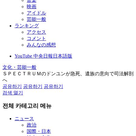
音楽
映画
アイドル
芸能一般
ランキング
アクセス
コメント
みんなの感想
YouTube 中央日報日本語版
文化・芸能一般
ＳＰＥＣＴＲＵＭのドンユンが急死、遺族の意向で司法解剖
へ
공유하기
공유하기
공유하기
검색 열기
전체 카테고리 메뉴
ニュース
政治
国際・日本