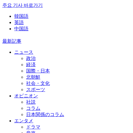
주요 기사 바로가기
韓国語
英語
中国語
最新記事
ニュース
政治
経済
国際・日本
北朝鮮
社会・文化
スポーツ
オピニオン
社説
コラム
日本関係のコラム
エンタメ
ドラマ