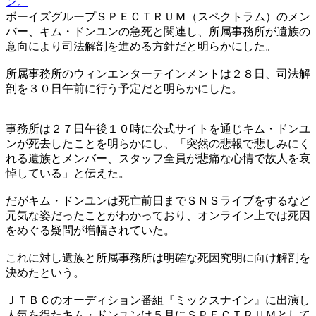
ン。
ボーイズグループＳＰＥＣＴＲＵＭ（スペクトラム）のメン
バー、キム・ドンユンの急死と関連し、所属事務所が遺族の
意向により司法解剖を進める方針だと明らかにした。
所属事務所のウィンエンターテインメントは２８日、司法解
剖を３０日午前に行う予定だと明らかにした。
事務所は２７日午後１０時に公式サイトを通じキム・ドンユ
ンが死去したことを明らかにし、「突然の悲報で悲しみにく
れる遺族とメンバー、スタッフ全員が悲痛な心情で故人を哀
悼している」と伝えた。
だがキム・ドンユンは死亡前日までＳＮＳライブをするなど
元気な姿だったことがわかっており、オンライン上では死因
をめぐる疑問が増幅されていた。
これに対し遺族と所属事務所は明確な死因究明に向け解剖を
決めたという。
ＪＴＢＣのオーディション番組『ミックスナイン』に出演し
人気を得たキム・ドンユンは５月にＳＰＥＣＴＲＵＭとして