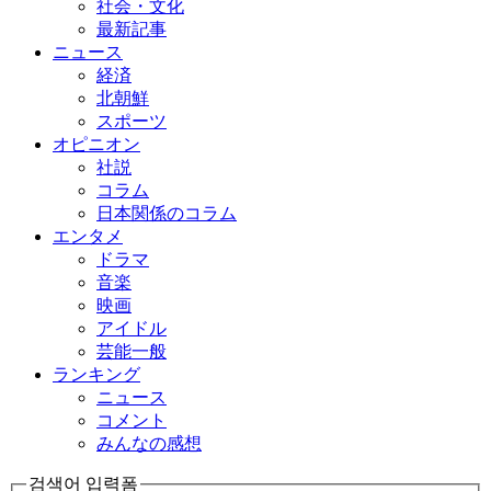
社会・文化
最新記事
ニュース
経済
北朝鮮
スポーツ
オピニオン
社説
コラム
日本関係のコラム
エンタメ
ドラマ
音楽
映画
アイドル
芸能一般
ランキング
ニュース
コメント
みんなの感想
검색어 입력폼