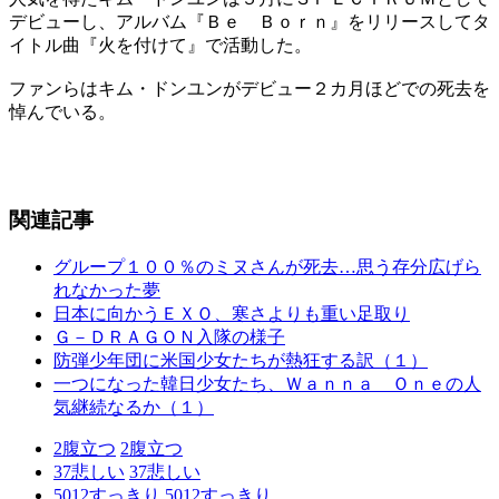
デビューし、アルバム『Ｂｅ Ｂｏｒｎ』をリリースしてタ
イトル曲『火を付けて』で活動した。
ファンらはキム・ドンユンがデビュー２カ月ほどでの死去を
悼んでいる。
関連記事
グループ１００％のミヌさんが死去…思う存分広げら
れなかった夢
日本に向かうＥＸＯ、寒さよりも重い足取り
Ｇ－ＤＲＡＧＯＮ入隊の様子
防弾少年団に米国少女たちが熱狂する訳（１）
一つになった韓日少女たち、Ｗａｎｎａ Ｏｎｅの人
気継続なるか（１）
2
腹立つ
2
腹立つ
37
悲しい
37
悲しい
5012
すっきり
5012
すっきり