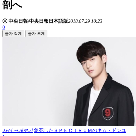
剖へ
ⓒ 中央日報/中央日報日本語版
2018.07.29 10:23
0
글자 작게
글자 크게
사진 크게보기
急死したＳＰＥＣＴＲＵＭのキム・ドンユ