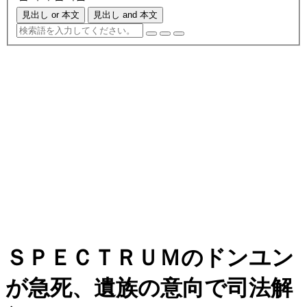
見出し or 本文
見出し and 本文
ＳＰＥＣＴＲＵＭのドンユン
が急死、遺族の意向で司法解