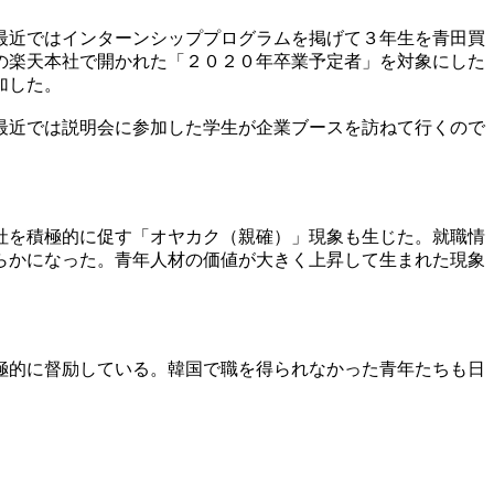
最近ではインターンシッププログラムを掲げて３年生を青田買
の楽天本社で開かれた「２０２０年卒業予定者」を対象にした
加した。
最近では説明会に参加した学生が企業ブースを訪ねて行くので
社を積極的に促す「オヤカク（親確）」現象も生じた。就職情
らかになった。青年人材の価値が大きく上昇して生まれた現象
極的に督励している。韓国で職を得られなかった青年たちも日
。