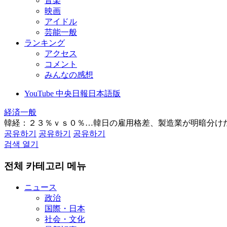
音楽
映画
アイドル
芸能一般
ランキング
アクセス
コメント
みんなの感想
YouTube 中央日報日本語版
経済一般
韓経：２３％ｖｓ０％…韓日の雇用格差、製造業が明暗分け
공유하기
공유하기
공유하기
검색 열기
전체 카테고리 메뉴
ニュース
政治
国際・日本
社会・文化