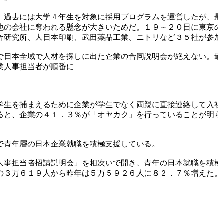
。過去には大学４年生を対象に採用プログラムを運営したが、
他の会社に奪われる懸念が大きいためだ。１９～２０日に東京
合研究所、大日本印刷、武田薬品工業、ニトリなど３５社が参
で日本全域で人材を探しに出た企業の合同説明会が絶えない。
業人事担当者が順番に
学生を捕まえるために企業が学生でなく両親に直接連絡して入
ると、企業の４１．３％が「オヤカク」を行っていることが明
で青年層の日本企業就職を積極支援している。
人事担当者招請説明会」を相次いで開き、青年の日本就職を積
の３万６１９人から昨年は５万５９２６人に８２．７％増えた