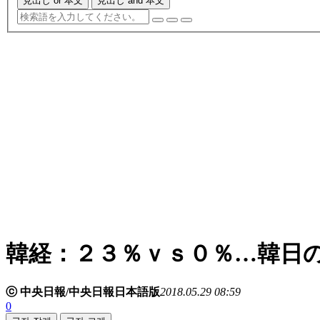
見出し or 本文
見出し and 本文
韓経：２３％ｖｓ０％…韓日
ⓒ 中央日報/中央日報日本語版
2018.05.29 08:59
0