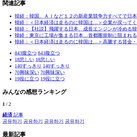
関連記事
韓経：韓国、ＡＩなど１２の新産業競争力すべてで日本
韓経：＜日本経済は走るのに韓国は…＞企業が戻ってく
韓経：【社説】飛躍する日本、成長エンジンが冷める韓
韓経：東京に工場が集まる日本…首都圏規制に阻まれる
韓経：＜日本経済は走るのに韓国は…＞高騰する賃金・
843
腹立つ
843
腹立つ
18
悲しい
18
悲しい
140
すっきり
140
すっきり
70
興味深い
70
興味深い
19
役に立つ
19
役に立つ
みんなの感想ランキング
1
/ 2
経済
記事
공유하기
공유하기
공유하기
공유하기
最新記事