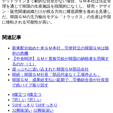
デッドラインまで劇的な合意がない場合、ＧＭ本社は法定管
理を通じて韓国の生産施設を段階的になくし、研究・デザイ
ン・販売関連組織だけが残る方向に構造調整を進める見通し
だ。韓国ＧＭの主力輸出モデル「トラックス」の生産は中国
に移転される可能性が高い。
関連記事
新車配分始めた米ＧＭ本社…労使対立の韓国ＧＭは除
外の危機
【中央時評】ＧＭと貴族労組が韓国の納税者を恐喝す
るのか（１）
崖っぷちに追い込まれた韓国ＧＭ部品会社
韓経：韓国ＧＭ社長「部品代金なく工場停止も」
韓国ＧＭ、成果給支払い延期で…労働組合員が社長室
で鉄パイプ振り回す
8
腹立つ
8
腹立つ
7
悲しい
7
悲しい
518
すっきり
518
すっきり
32
興味深い
32
興味深い