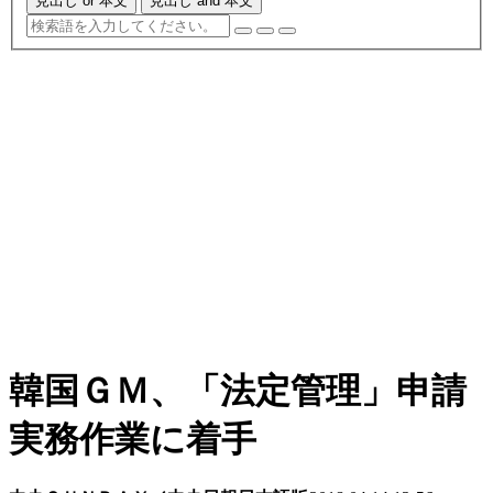
見出し or 本文
見出し and 本文
韓国ＧＭ、「法定管理」申請
実務作業に着手