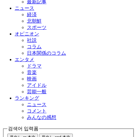
最新記事
ニュース
経済
北朝鮮
スポーツ
オピニオン
社説
コラム
日本関係のコラム
エンタメ
ドラマ
音楽
映画
アイドル
芸能一般
ランキング
ニュース
コメント
みんなの感想
검색어 입력폼