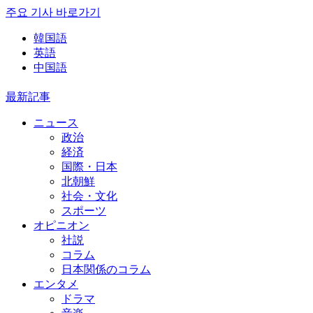
주요 기사 바로가기
韓国語
英語
中国語
最新記事
ニュース
政治
経済
国際・日本
北朝鮮
社会・文化
スポーツ
オピニオン
社説
コラム
日本関係のコラム
エンタメ
ドラマ