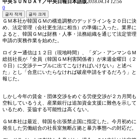
中央ＳＵＮＤＡＹ／中央日報日本語版
2018.04.14 12:56
0
글자 작게
글자 크게
ＧＭ本社が韓国ＧＭの構造調整のデッドラインを２０日に決
め、法定管理（会社更生法に相当）の準備に入った。業界に
よると、韓国ＧＭは財務・人事・法務組織を通じて法定管理
申請の実務作業を始めた。
ロイター通信は１２日（現地時間）、「ダン・アンマンＧＭ
総括社長が『全員（韓国ＧＭ利害関係者）が来週金曜日（２
０日）に交渉テーブルに出てこなければいけない』と述べ
た」とし「合意にいたらなければ破産申請をするだろう」と
報じた。
しかし今年の賃金・団体交渉をめぐる労使交渉が２カ月間も
空転しているうえ、産業銀行は追加資金支援に難色を示して
いるため、妥協する可能性は高くない。
ＧＭ本社は最近、韓国を出張禁止国に指定した。今月初めに
発生した労働組合の社長室無断占拠と暴力事態への対応だ。