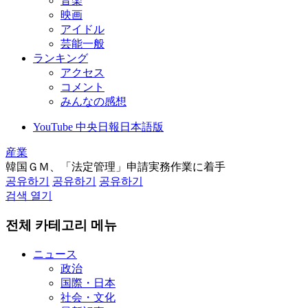
音楽
映画
アイドル
芸能一般
ランキング
アクセス
コメント
みんなの感想
YouTube 中央日報日本語版
産業
韓国ＧＭ、「法定管理」申請実務作業に着手
공유하기
공유하기
공유하기
검색 열기
전체 카테고리 메뉴
ニュース
政治
国際・日本
社会・文化