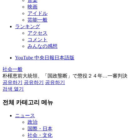
音楽
映画
アイドル
芸能一般
ランキング
アクセス
コメント
みんなの感想
YouTube 中央日報日本語版
社会一般
朴槿恵前大統領、「国政壟断」で懲役２４年…一審判決
공유하기
공유하기
공유하기
검색 열기
전체 카테고리 메뉴
ニュース
政治
国際・日本
社会・文化