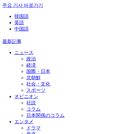
주요 기사 바로가기
韓国語
英語
中国語
最新記事
ニュース
政治
経済
国際・日本
北朝鮮
社会・文化
スポーツ
オピニオン
社説
コラム
日本関係のコラム
エンタメ
ドラマ