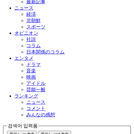
最新記事
ニュース
経済
北朝鮮
スポーツ
オピニオン
社説
コラム
日本関係のコラム
エンタメ
ドラマ
音楽
映画
アイドル
芸能一般
ランキング
ニュース
コメント
みんなの感想
검색어 입력폼