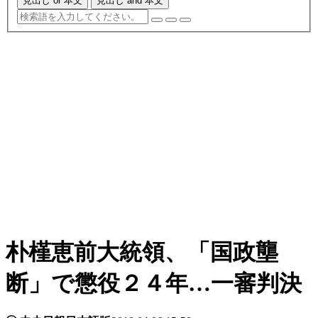
見出し or 本文
見出し and 本文
朴槿恵前大統領、「国政壟
断」で懲役２４年…一審判決