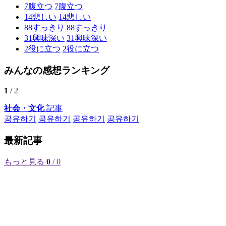
7
腹立つ
7
腹立つ
14
悲しい
14
悲しい
88
すっきり
88
すっきり
31
興味深い
31
興味深い
2
役に立つ
2
役に立つ
みんなの感想ランキング
1
/ 2
社会・文化
記事
공유하기
공유하기
공유하기
공유하기
最新記事
もっと見る
0
/ 0