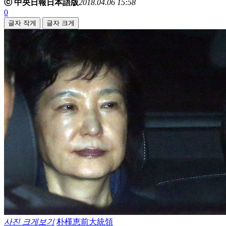
ⓒ 中央日報日本語版
2018.04.06 15:58
0
글자 작게
글자 크게
사진 크게보기
朴槿恵前大統領