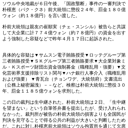
ソウル中央地裁が６日午後、「国政壟断」事件の一審判決で
朴槿恵（パク・クネ）前大統領に懲役２４年、罰金１８０億
ウォン（約１８億円）を言い渡した。
朴前大統領は親友の崔順実（チェ・スンシル）被告らと共謀
して大企業に計７７４億ウォン（約７８億円）の資金を出す
よう強制した容疑などで昨年４月１７日に起訴された。
具体的な容疑は▼サムスン電子賄賂授受▼ロッテグループ第
三者賄賂授受▼ＳＫグループ第三者賄賂要求▼大企業対象ミ
ル・Ｋスポーツ財団出資金強制募金（職権乱用・強要）▼文
化芸術界支援排除リスト関与▼ハナ銀行人事介入（職権乱用
および強要） ▼青瓦台（チョンワデ、大統領府）文書流出
（公務上秘密漏洩）－－など。検察は朴前大統領に懲役３０
年、罰金１１８５億ウォンを求刑した。
この日の裁判は生中継された。朴前大統領は２日、「生中継
を望まない」という自筆答弁書を提出したが、受け入れられ
なかった。裁判所が被告の朴前大統領の損害よりも全国民が
判決を見守ることで得る公共の利益が大きいと判断したため
だ。これに対し朴槿恵前大統領はソウル拘置所を通じて欠席