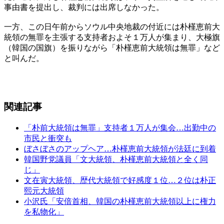
事由書を提出し、裁判には出席しなかった。
一方、この日午前からソウル中央地裁の付近には朴槿恵前大
統領の無罪を主張する支持者およそ１万人が集まり、大極旗
（韓国の国旗）を振りながら「朴槿恵前大統領は無罪」など
と叫んだ。
関連記事
「朴前大統領は無罪」支持者１万人が集会…出勤中の
市民と衝突も
ぼさぼさのアップヘア…朴槿恵前大統領が法廷に到着
韓国野党議員「文大統領、朴槿恵前大統領と全く同
じ」
文在寅大統領、歴代大統領で好感度１位…２位は朴正
熙元大統領
小沢氏「安倍首相、韓国の朴槿恵前大統領以上に権力
を私物化」