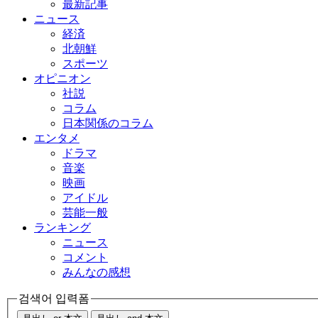
最新記事
ニュース
経済
北朝鮮
スポーツ
オピニオン
社説
コラム
日本関係のコラム
エンタメ
ドラマ
音楽
映画
アイドル
芸能一般
ランキング
ニュース
コメント
みんなの感想
검색어 입력폼