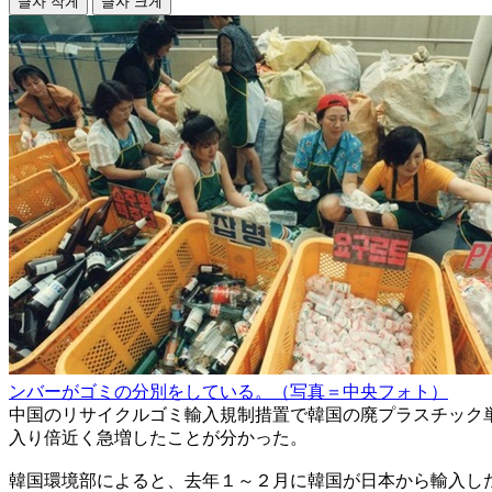
글자 작게
글자 크게
ンバーがゴミの分別をしている。（写真＝中央フォト）
中国のリサイクルゴミ輸入規制措置で韓国の廃プラスチック
入り倍近く急増したことが分かった。
韓国環境部によると、去年１～２月に韓国が日本から輸入し