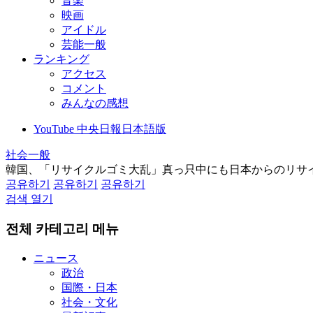
音楽
映画
アイドル
芸能一般
ランキング
アクセス
コメント
みんなの感想
YouTube 中央日報日本語版
社会一般
韓国、「リサイクルゴミ大乱」真っ只中にも日本からのリサ
공유하기
공유하기
공유하기
검색 열기
전체 카테고리 메뉴
ニュース
政治
国際・日本
社会・文化