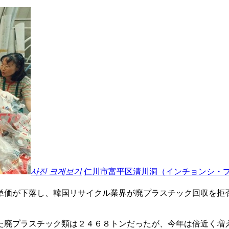
사진 크게보기
仁川市富平区清川洞（インチョンシ・
単価が下落し、韓国リサイクル業界が廃プラスチック回収を拒
た廃プラスチック類は２４６８トンだったが、今年は倍近く増