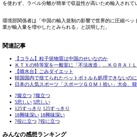
を使わず、ラベル分離が簡単で収益性が高いため輸入されて
環境部関係者は「中国の輸入規制の影響で世界的に圧縮ペッ
業が輸入量を増やしたとみられる」と説明した。
関連記事
【コラム】粒子状物質は中国のせいなのか
ＫＴＸの特等室を一般室に「不法改造」…ＫＯＲＡＩＬ
【噴水台】ごみダイエット
韓国国内で捨てられたペットボトルも処理できないのに
日本の人気スポーツ「スポーツＧＯＭＩ拾い」大会、韓
7
腹立つ
7
腹立つ
5
悲しい
5
悲しい
125
すっきり
125
すっきり
18
興味深い
18
興味深い
7
役に立つ
7
役に立つ
みんなの感想ランキング