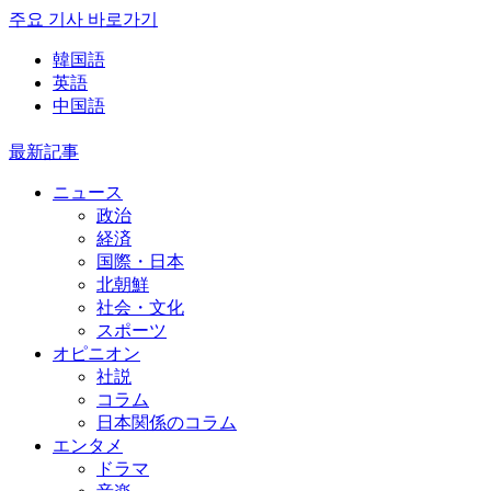
주요 기사 바로가기
韓国語
英語
中国語
最新記事
ニュース
政治
経済
国際・日本
北朝鮮
社会・文化
スポーツ
オピニオン
社説
コラム
日本関係のコラム
エンタメ
ドラマ