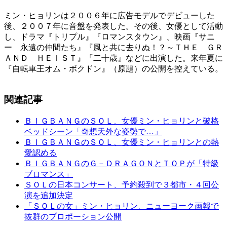
ミン・ヒョリンは２００６年に広告モデルでデビューした
後、２００７年に音盤を発表した。その後、女優として活動
し、ドラマ『トリプル』『ロマンスタウン』、映画『サニ
ー 永遠の仲間たち』『風と共に去りぬ！？～ＴＨＥ ＧＲ
ＡＮＤ ＨＥＩＳＴ』『二十歳』などに出演した。来年夏に
『自転車王オム・ボクドン』（原題）の公開を控えている。
関連記事
ＢＩＧＢＡＮＧのＳＯＬ、女優ミン・ヒョリンと破格
ベッドシーン「奇想天外な姿勢で…」
ＢＩＧＢＡＮＧのＳＯＬ、女優ミン・ヒョリンとの熱
愛認める
ＢＩＧＢＡＮＧのＧ－ＤＲＡＧＯＮとＴＯＰが「特級
ブロマンス」
ＳＯＬの日本コンサート、予約殺到で３都市・４回公
演を追加決定
「ＳＯＬの女」ミン・ヒョリン、ニューヨーク画報で
抜群のプロポーション公開