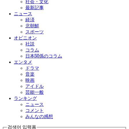
社会・文化
最新記事
ニュース
経済
北朝鮮
スポーツ
オピニオン
社説
コラム
日本関係のコラム
エンタメ
ドラマ
音楽
映画
アイドル
芸能一般
ランキング
ニュース
コメント
みんなの感想
검색어 입력폼