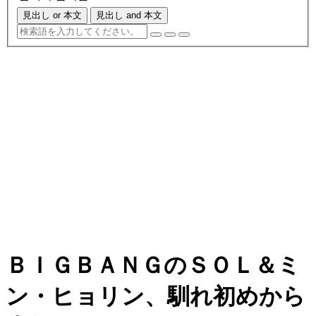
見出し or 本文
見出し and 本文
ＢＩＧＢＡＮＧのＳＯＬ＆ミ
ン・ヒョリン、馴れ初めから