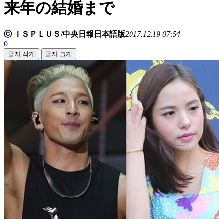
来年の結婚まで
ⓒ ＩＳＰＬＵＳ/中央日報日本語版
2017.12.19 07:54
0
글자 작게
글자 크게