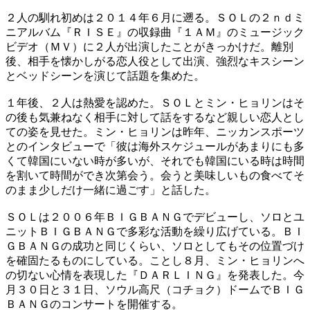
２人の馴れ初めは２０１４年６月に遡る。ＳＯＬの２ｎｄミ
ニアルバム『ＲＩＳＥ』の収録曲『１ＡＭ』のミュージック
ビデオ（ＭＶ）に２人が出演したことがきっかけだ。離別
後、相手を懐かしがる恋人役として出演、強烈なキスシーン
とベッドシーンを演じて話題を集めた。
１年後、２人は熱愛を認めた。ＳＯＬとミン・ヒョリンはそ
の後も気兼ねなく相手に対して話をするなど親しい恋人とし
ての姿を見せた。ミン・ヒョリンは昨年、ニッカンスポーツ
とのインタビューで「彼は海外スケジュールがあまりにも多
くて韓国にいない時が多いが、それでも韓国にいる時は時間
を割いて時間ができ次第会う。会うと美味しいもの食べてそ
のまま少しだけ一緒に過ごす」と話した。
ＳＯＬは２００６年ＢＩＧＢＡＮＧでデビューし、ソロとユ
ニットＢＩＧＢＡＮＧで多彩な活動を繰り広げている。ＢＩ
ＧＢＡＮＧの成功と同じくらい、ソロとしてもその位置づけ
を確固たるものにしている。ことし８月、ミン・ヒョリンへ
の切ない心情を表現した『ＤＡＲＬＩＮＧ』を発表した。今
月３０日と３１日、ソウル高尺（コチョク）ドームでＢＩＧ
ＢＡＮＧのコンサートを開催する。