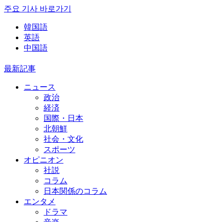
주요 기사 바로가기
韓国語
英語
中国語
最新記事
ニュース
政治
経済
国際・日本
北朝鮮
社会・文化
スポーツ
オピニオン
社説
コラム
日本関係のコラム
エンタメ
ドラマ