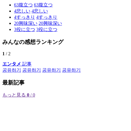
63
腹立つ
63
腹立つ
4
悲しい
4
悲しい
4
すっきり
4
すっきり
20
興味深い
20
興味深い
3
役に立つ
3
役に立つ
みんなの感想ランキング
1
/ 2
エンタメ
記事
공유하기
공유하기
공유하기
공유하기
最新記事
もっと見る
0
/ 0