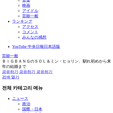
音楽
映画
アイドル
芸能一般
ランキング
アクセス
コメント
みんなの感想
YouTube 中央日報日本語版
芸能一般
ＢＩＧＢＡＮＧのＳＯＬ＆ミン・ヒョリン、馴れ初めから来
年の結婚まで
공유하기
공유하기
공유하기
검색 열기
전체 카테고리 메뉴
ニュース
政治
国際・日本