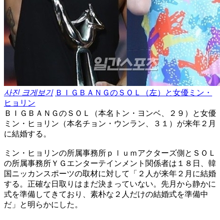
사진 크게보기
ＢＩＧＢＡＮＧのＳＯＬ（左）と女優ミン・
ヒョリン
ＢＩＧＢＡＮＧのＳＯＬ（本名トン・ヨンベ、２９）と女優
ミン・ヒョリン（本名チョン・ウンラン、３１）が来年２月
に結婚する。
ミン・ヒョリンの所属事務所ｐｌｕｍアクターズ側とＳＯＬ
の所属事務所ＹＧエンターテインメント関係者は１８日、韓
国ニッカンスポーツの取材に対して「２人が来年２月に結婚
する。正確な日取りはまだ決まっていない。先月から静かに
式を準備してきており、素朴な２人だけの結婚式を準備中
だ」と明らかにした。