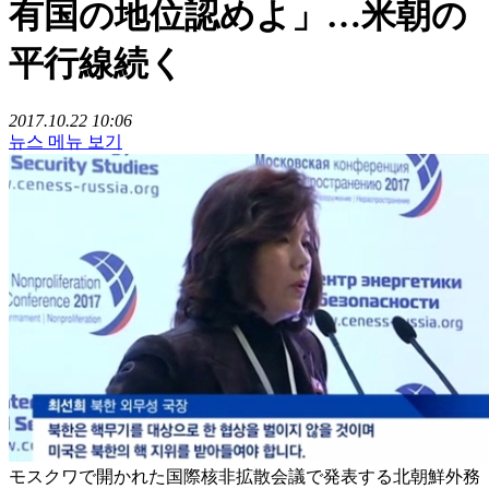
有国の地位認めよ」…米朝の
平行線続く
2017.10.22 10:06
뉴스 메뉴 보기
モスクワで開かれた国際核非拡散会議で発表する北朝鮮外務