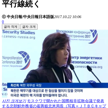
平行線続く
ⓒ 中央日報/中央日報日本語版
2017.10.22 10:06
0
글자 작게
글자 크게
사진 크게보기
モスクワで開かれた国際核非拡散会議で発表
する北朝鮮外務省の崔善姫北米局長（写真＝ＪＴＢＣキャプ