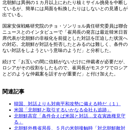
北朝鮮は異例の１カ月以上にわたり核ミサイル挑発を中断し
ているが、簡単には局面を転換したりはしないとの見通しが
出ている。
国家安保戦略研究院のチョ・ソンリョル責任研究委員は聯合
ニュースとのインタビューで「崔局長の発言は最近韓米日首
席代表が北朝鮮の非核化を前提とした対話を圧迫した状況へ
の対応。北朝鮮が対話を拒否したとみるのは難しく、条件の
ない対話をしようという意味のようだ」と分析した。
続けて「お互いの間に信頼がないだけに仲裁者が必要だが、
ロシアがその役割をしたもので、崔局長がモスクワでロシア
とどのような仲裁案を話すかが重要だ」と付け加えた。
関連記事
韓国、対話よりも対南平和攻勢に備える時だ（１）
米国「北朝鮮と取引するいかなる会社も追跡」
北朝鮮高官「条件合えば米国と対話…文在寅政権見守
る」
北朝鮮外務省局長、５月の米朝接触時「対北朝鮮敵対