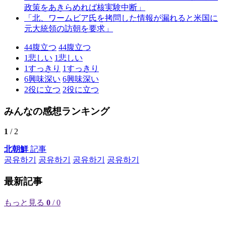
政策をあきらめれば核実験中断」
「北、ワームビア氏を拷問した情報が漏れると米国に
元大統領の訪朝を要求」
44
腹立つ
44
腹立つ
1
悲しい
1
悲しい
1
すっきり
1
すっきり
6
興味深い
6
興味深い
2
役に立つ
2
役に立つ
みんなの感想ランキング
1
/ 2
北朝鮮
記事
공유하기
공유하기
공유하기
공유하기
最新記事
もっと見る
0
/ 0