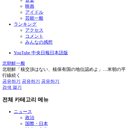
音楽
映画
アイドル
芸能一般
ランキング
アクセス
コメント
みんなの感想
YouTube 中央日報日本語版
北朝鮮一般
北朝鮮「核交渉はない、核保有国の地位認めよ」…米朝の平
行線続く
공유하기
공유하기
공유하기
검색 열기
전체 카테고리 메뉴
ニュース
政治
国際・日本