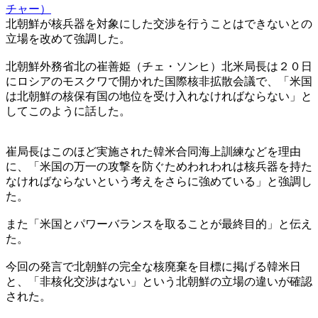
チャー）
北朝鮮が核兵器を対象にした交渉を行うことはできないとの
立場を改めて強調した。
北朝鮮外務省北の崔善姫（チェ・ソンヒ）北米局長は２０日
にロシアのモスクワで開かれた国際核非拡散会議で、「米国
は北朝鮮の核保有国の地位を受け入れなければならない」と
してこのように話した。
崔局長はこのほど実施された韓米合同海上訓練などを理由
に、「米国の万一の攻撃を防ぐためわれわれは核兵器を持た
なければならないという考えをさらに強めている」と強調し
た。
また「米国とパワーバランスを取ることが最終目的」と伝え
た。
今回の発言で北朝鮮の完全な核廃棄を目標に掲げる韓米日
と、「非核化交渉はない」という北朝鮮の立場の違いが確認
された。