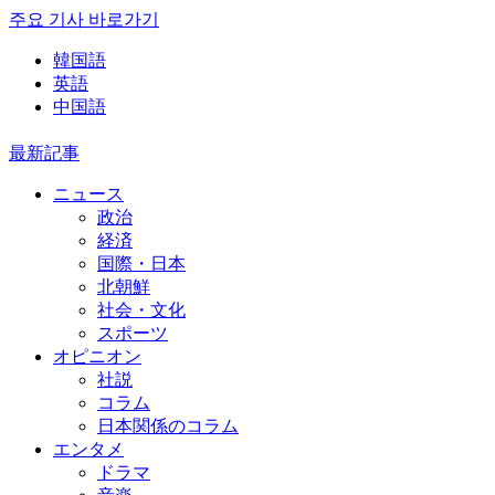
주요 기사 바로가기
韓国語
英語
中国語
最新記事
ニュース
政治
経済
国際・日本
北朝鮮
社会・文化
スポーツ
オピニオン
社説
コラム
日本関係のコラム
エンタメ
ドラマ