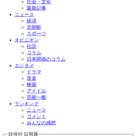
社会・文化
最新記事
ニュース
経済
北朝鮮
スポーツ
オピニオン
社説
コラム
日本関係のコラム
エンタメ
ドラマ
音楽
映画
アイドル
芸能一般
ランキング
ニュース
コメント
みんなの感想
검색어 입력폼