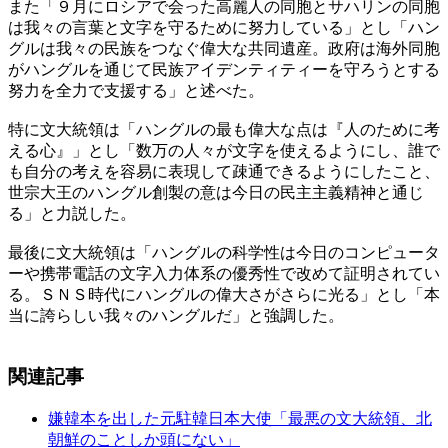
また「９月にロシアで会った高麗人の同胞とサハリンの同胞
は我々の言葉と文字を守るために努力している」とし「ハン
グルは我々の民族をつなぐ偉大な共同遺産。政府は海外同胞
がハングルを通じて民族アイデンティティーを守ろうとする
努力を全力で支援する」と述べた。
特に文大統領は「ハングルの最も偉大な点は『人のために考
える心』」とし「数万の人々が文字を使えるようにし、誰で
も自分の考えを容易に表現して疎通できるようにしたこと、
世宗大王のハングル創製の意は今日の民主主義精神と通じ
る」と力説した。
最後に文大統領は「ハングルの科学性は今日のコンピュータ
ーや携帯電話の文字入力体系の優秀性で改めて証明されてい
る。ＳＮＳ時代にハングルの偉大さがさらに光る」とし「本
当に誇らしい我々のハングルだ」と強調した。
関連記事
嫌韓本を出した元駐韓日本大使「最悪の文大統領、北
朝鮮のことしか頭にない」