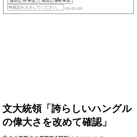
見出し or 本文
見出し and 本文
文大統領「誇らしいハングル
の偉大さを改めて確認」