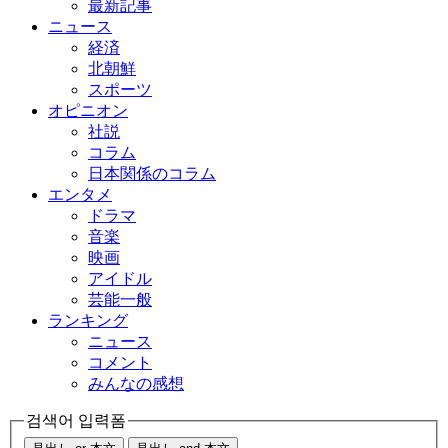
最新記事
ニュース
経済
北朝鮮
スポーツ
オピニオン
社説
コラム
日本関係のコラム
エンタメ
ドラマ
音楽
映画
アイドル
芸能一般
ランキング
ニュース
コメント
みんなの感想
검색어 입력폼