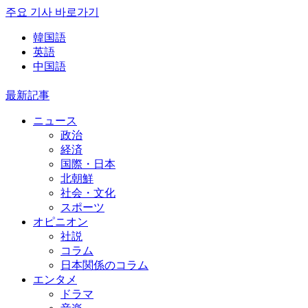
주요 기사 바로가기
韓国語
英語
中国語
最新記事
ニュース
政治
経済
国際・日本
北朝鮮
社会・文化
スポーツ
オピニオン
社説
コラム
日本関係のコラム
エンタメ
ドラマ