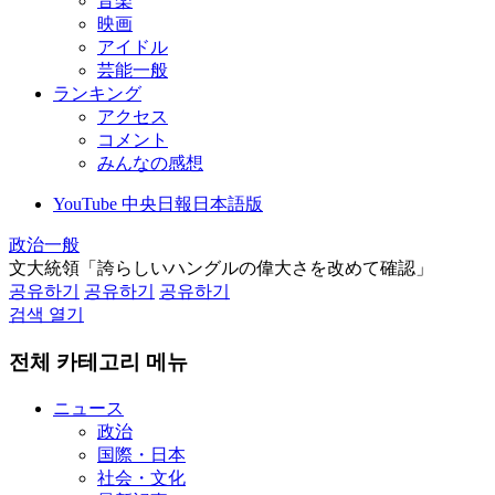
音楽
映画
アイドル
芸能一般
ランキング
アクセス
コメント
みんなの感想
YouTube 中央日報日本語版
政治一般
文大統領「誇らしいハングルの偉大さを改めて確認」
공유하기
공유하기
공유하기
검색 열기
전체 카테고리 메뉴
ニュース
政治
国際・日本
社会・文化