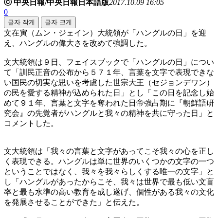
ⓒ 中央日報/中央日報日本語版
2017.10.09 16:05
0
글자 작게
글자 크게
文在寅（ムン・ジェイン）大統領が「ハングルの日」を迎
え、ハングルの偉大さを改めて強調した。
文大統領は９日、フェイスブックで「ハングルの日」につい
て「訓民正音の公布から５７１年、言葉を文字で表現できな
い国民の切実な思いを考慮した世宗大王（セジョンデワン）
の民を愛する精神が込められた日」とし「この日を記念し始
めて９１年、言葉と文字を奪われた日帝強占期に『朝鮮語研
究会』の先覚者がハングルと我々の精神を共に守った日」と
コメントした。
文大統領は「我々の言葉と文字があってこそ我々の心を正し
く表現できる。ハングルは単に世界のいくつかの文字の一つ
ということではなく、我々を我々らしくする唯一の文字」と
し「ハングルがあったからこそ、我々は世界で最も低い文盲
率と最も水準の高い教育を成し遂げ、個性がある我々の文化
を発展させることができた」と伝えた。