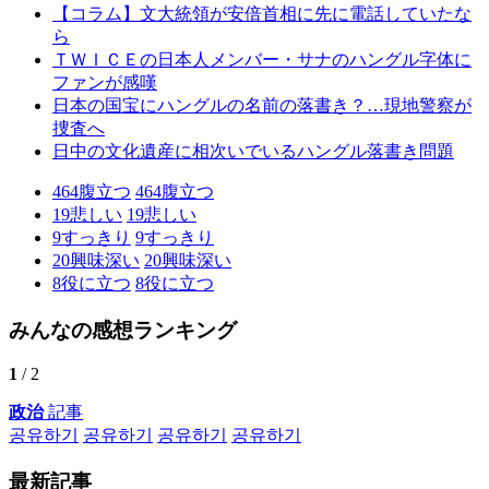
【コラム】文大統領が安倍首相に先に電話していたな
ら
ＴＷＩＣＥの日本人メンバー・サナのハングル字体に
ファンが感嘆
日本の国宝にハングルの名前の落書き？…現地警察が
捜査へ
日中の文化遺産に相次いでいるハングル落書き問題
464
腹立つ
464
腹立つ
19
悲しい
19
悲しい
9
すっきり
9
すっきり
20
興味深い
20
興味深い
8
役に立つ
8
役に立つ
みんなの感想ランキング
1
/ 2
政治
記事
공유하기
공유하기
공유하기
공유하기
最新記事