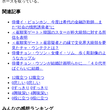
ポーズを取っている。
関連記事
俳優イ・ビョンホン、今度は希代の金融詐欺師…ま
た“社会の憤怒誘発者”に
＜崔順実ゲート＞韓国のスターが朴大統領に対する所
信を表明
＜崔順実ゲート＞崔容疑者との縁で文化界大統領を夢
見たチャ・ウンテクとは？
俳優チョン・ウソン－女優イ・ソム、歩く彫刻像のよ
うなカップル
俳優チョン・ウソンが結婚計画明らかに…「４０代半
ばぐらいに結婚」
12
腹立つ
12
腹立つ
0
悲しい
0
悲しい
0
すっきり
0
すっきり
4
興味深い
4
興味深い
0
役に立つ
0
役に立つ
みんなの感想ランキング