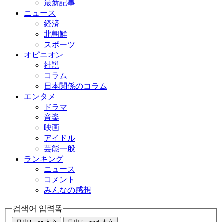
最新記事
ニュース
経済
北朝鮮
スポーツ
オピニオン
社説
コラム
日本関係のコラム
エンタメ
ドラマ
音楽
映画
アイドル
芸能一般
ランキング
ニュース
コメント
みんなの感想
검색어 입력폼