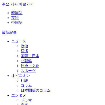
주요 기사 바로가기
韓国語
英語
中国語
最新記事
ニュース
政治
経済
国際・日本
北朝鮮
社会・文化
スポーツ
オピニオン
社説
コラム
日本関係のコラム
エンタメ
ドラマ