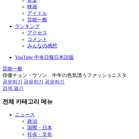
音楽
映画
アイドル
芸能一般
ランキング
アクセス
コメント
みんなの感想
YouTube 中央日報日本語版
芸能一般
俳優チョン・ウソン、中年の色気漂うファッショニスタ
공유하기
공유하기
공유하기
검색 열기
전체 카테고리 메뉴
ニュース
政治
国際・日本
社会・文化