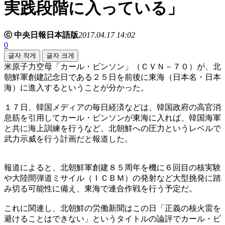
実践段階に入っている」
ⓒ 中央日報日本語版
2017.04.17 14:02
0
글자 작게
글자 크게
米原子力空母「カール・ビンソン」（ＣＶＮ－７０）が、北
朝鮮軍創建記念日である２５日を前後に東海（日本名・日本
海）に進入するということが分かった。
１７日、韓国メディアの毎日経済などは、韓国政府の高官消
息筋を引用してカール・ビンソンが東海に入れば、韓国海軍
と共に海上訓練を行うなど、北朝鮮への圧力というレベルで
武力示威を行う計画だと報道した。
報道によると、北朝鮮軍創建８５周年を機に６回目の核実験
や大陸間弾道ミサイル（ＩＣＢＭ）の発射など大型挑発に踏
み切る可能性に備え、東海で連合作戦を行う予定だ。
これに関連し、北朝鮮の労働新聞はこの日「正義の核火雷を
避けることはできない」というタイトルの論評でカール・ビ