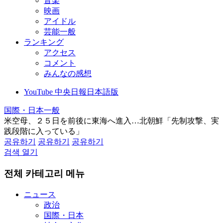
音楽
映画
アイドル
芸能一般
ランキング
アクセス
コメント
みんなの感想
YouTube 中央日報日本語版
国際・日本一般
米空母、２５日を前後に東海へ進入…北朝鮮「先制攻撃、実
践段階に入っている」
공유하기
공유하기
공유하기
검색 열기
전체 카테고리 메뉴
ニュース
政治
国際・日本