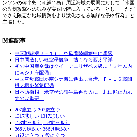
ンソンの韓半島（朝鮮半島）周辺海域の展開に対して「米国
の先制攻撃への試みが実践段階に入っている」とし、「ただ
でさえ険悪な地域情勢をより激化させる無謀な侵略行為」と
主張した。
関連記事
中国戦闘機Ｊ－１５、空母着陸訓練中に墜落
日中間激しい軽空母競争…熱くなる西太平洋
初の中国産空母はクイーンエリザベス級…「３年以内
に南シナ海配備」
中国空母戦団が南シナ海に進出…台湾、Ｆ－１６戦闘
機２機を緊急配備
日本防衛相、米空母の韓半島再投入に「北に抑止力示
すのは重要」
207
腹立つ
207
腹立つ
1317
悲しい
1317
悲しい
153
すっきり
153
すっきり
366
興味深い
366
興味深い
51
役に立つ
51
役に立つ