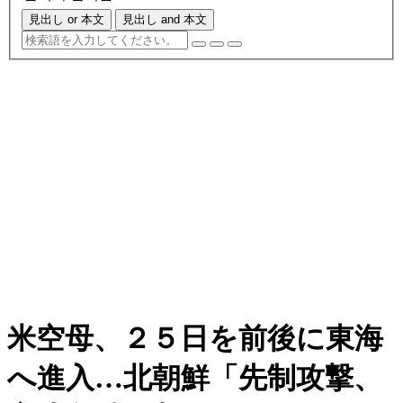
見出し or 本文
見出し and 本文
米空母、２５日を前後に東海
へ進入…北朝鮮「先制攻撃、