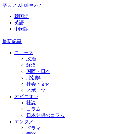
주요 기사 바로가기
韓国語
英語
中国語
最新記事
ニュース
政治
経済
国際・日本
北朝鮮
社会・文化
スポーツ
オピニオン
社説
コラム
日本関係のコラム
エンタメ
ドラマ