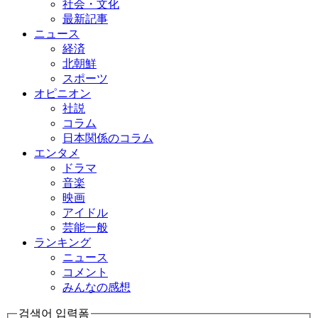
社会・文化
最新記事
ニュース
経済
北朝鮮
スポーツ
オピニオン
社説
コラム
日本関係のコラム
エンタメ
ドラマ
音楽
映画
アイドル
芸能一般
ランキング
ニュース
コメント
みんなの感想
검색어 입력폼