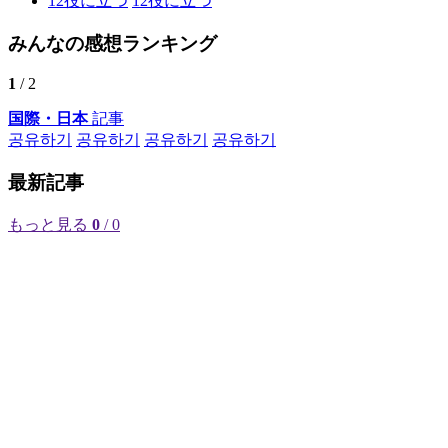
12
役に立つ
12
役に立つ
みんなの感想ランキング
1
/ 2
国際・日本
記事
공유하기
공유하기
공유하기
공유하기
最新記事
もっと見る
0
/ 0