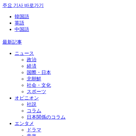
주요 기사 바로가기
韓国語
英語
中国語
最新記事
ニュース
政治
経済
国際・日本
北朝鮮
社会・文化
スポーツ
オピニオン
社説
コラム
日本関係のコラム
エンタメ
ドラマ