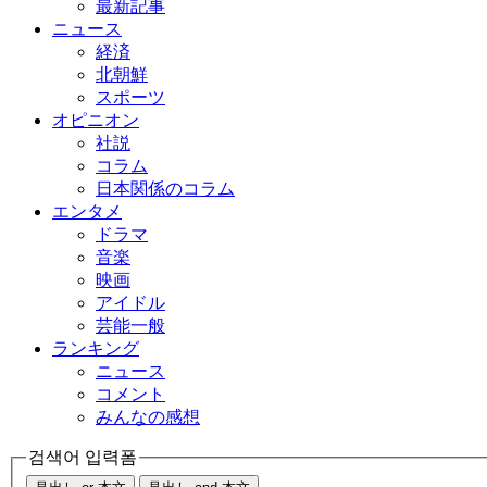
最新記事
ニュース
経済
北朝鮮
スポーツ
オピニオン
社説
コラム
日本関係のコラム
エンタメ
ドラマ
音楽
映画
アイドル
芸能一般
ランキング
ニュース
コメント
みんなの感想
검색어 입력폼