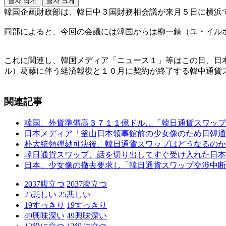
글자 작게
글자 크게
韓国企画財政部は、韓日中３国財務相会議が来月５日に横浜
同部によると、今回の会議には韓国からは柳一鎬（ユ・イル
これに関連し、韓国メディア「ニュース１」等はこの日、日
ル）葛藤に伴う経済報復と１０月に契約が終了する韓中通貨
関連記事
韓国、外貨準備高３７１１億ドル…「韓日通貨スワップ
日本メディア「釜山日本領事館前の少女像のため日韓通
朴大統領弾劾可決後、韓日通貨スワップはどうなるのか
韓日通貨スワップ、話を切り出してすぐ受け入れた日本
日本、少女像の撤去要求し「韓日通貨スワップ交渉中断
2037
腹立つ
2037
腹立つ
25
悲しい
25
悲しい
19
すっきり
19
すっきり
49
興味深い
49
興味深い