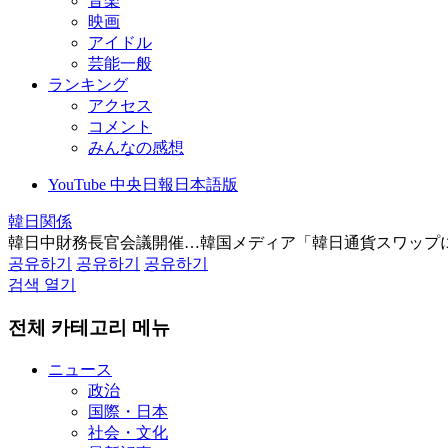
音楽
映画
アイドル
芸能一般
ランキング
アクセス
コメント
みんなの感想
YouTube 中央日報日本語版
韓日関係
韓日中財務長官会議開催…韓国メディア「韓日通貨スワップ
공유하기
공유하기
공유하기
검색 열기
전체 카테고리 메뉴
ニュース
政治
国際・日本
社会・文化