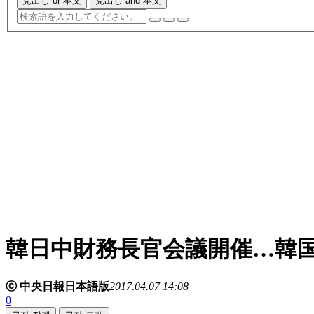
見出し or 本文
見出し and 本文
韓日中財務長官会議開催…韓
ⓒ 中央日報日本語版
2017.04.07 14:08
0