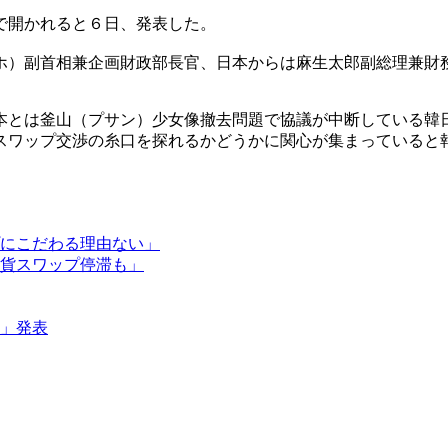
で開かれると６日、発表した。
ホ）副首相兼企画財政部長官、日本からは麻生太郎副総理兼財
本とは釜山（プサン）少女像撤去問題で協議が中断している韓
スワップ交渉の糸口を探れるかどうかに関心が集まっていると
にこだわる理由ない」
貨スワップ停滞も」
」発表