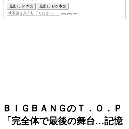
見出し or 本文
見出し and 本文
ＢＩＧＢＡＮＧのＴ．Ｏ．Ｐ
「完全体で最後の舞台…記憶