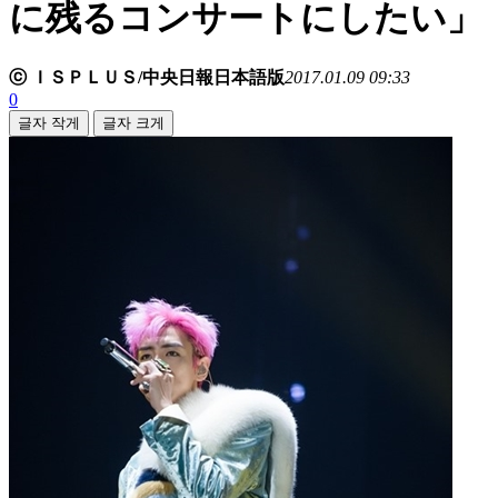
に残るコンサートにしたい」
ⓒ ＩＳＰＬＵＳ/中央日報日本語版
2017.01.09 09:33
0
글자 작게
글자 크게