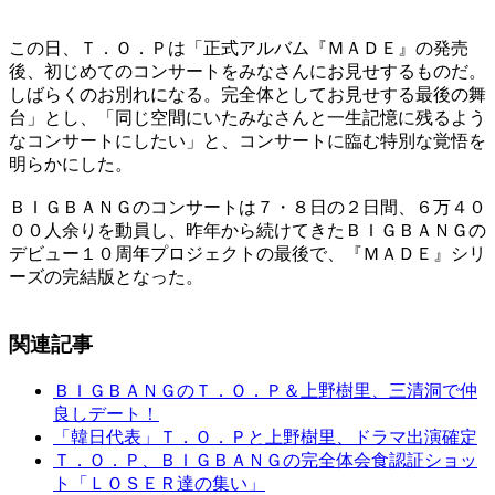
この日、Ｔ．Ｏ．Ｐは「正式アルバム『ＭＡＤＥ』の発売
後、初じめてのコンサートをみなさんにお見せするものだ。
しばらくのお別れになる。完全体としてお見せする最後の舞
台」とし、「同じ空間にいたみなさんと一生記憶に残るよう
なコンサートにしたい」と、コンサートに臨む特別な覚悟を
明らかにした。
ＢＩＧＢＡＮＧのコンサートは７・８日の２日間、６万４０
００人余りを動員し、昨年から続けてきたＢＩＧＢＡＮＧの
デビュー１０周年プロジェクトの最後で、『ＭＡＤＥ』シリ
ーズの完結版となった。
関連記事
ＢＩＧＢＡＮＧのＴ．Ｏ．Ｐ＆上野樹里、三清洞で仲
良しデート！
「韓日代表」Ｔ．Ｏ．Ｐと上野樹里、ドラマ出演確定
Ｔ．Ｏ．Ｐ、ＢＩＧＢＡＮＧの完全体会食認証ショッ
ト「ＬＯＳＥＲ達の集い」