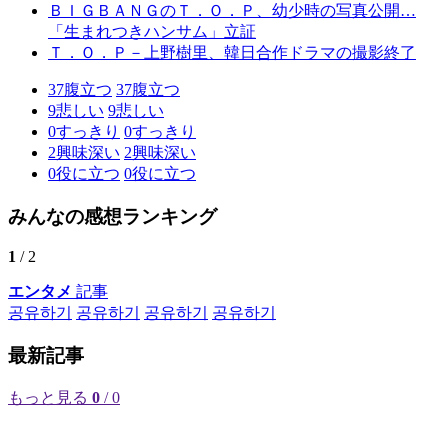
ＢＩＧＢＡＮＧのＴ．Ｏ．Ｐ、幼少時の写真公開…
「生まれつきハンサム」立証
Ｔ．Ｏ．Ｐ－上野樹里、韓日合作ドラマの撮影終了
37
腹立つ
37
腹立つ
9
悲しい
9
悲しい
0
すっきり
0
すっきり
2
興味深い
2
興味深い
0
役に立つ
0
役に立つ
みんなの感想ランキング
1
/ 2
エンタメ
記事
공유하기
공유하기
공유하기
공유하기
最新記事
もっと見る
0
/ 0