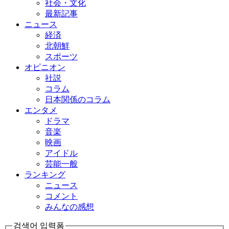
社会・文化
最新記事
ニュース
経済
北朝鮮
スポーツ
オピニオン
社説
コラム
日本関係のコラム
エンタメ
ドラマ
音楽
映画
アイドル
芸能一般
ランキング
ニュース
コメント
みんなの感想
검색어 입력폼