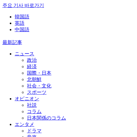
주요 기사 바로가기
韓国語
英語
中国語
最新記事
ニュース
政治
経済
国際・日本
北朝鮮
社会・文化
スポーツ
オピニオン
社説
コラム
日本関係のコラム
エンタメ
ドラマ