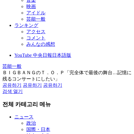
音楽
映画
アイドル
芸能一般
ランキング
アクセス
コメント
みんなの感想
YouTube 中央日報日本語版
芸能一般
ＢＩＧＢＡＮＧのＴ．Ｏ．Ｐ「完全体で最後の舞台…記憶に
残るコンサートにしたい」
공유하기
공유하기
공유하기
검색 열기
전체 카테고리 메뉴
ニュース
政治
国際・日本