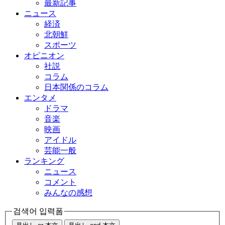
最新記事
ニュース
経済
北朝鮮
スポーツ
オピニオン
社説
コラム
日本関係のコラム
エンタメ
ドラマ
音楽
映画
アイドル
芸能一般
ランキング
ニュース
コメント
みんなの感想
검색어 입력폼