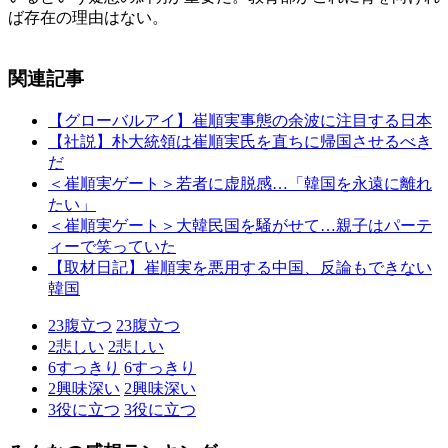
ば存在の理由はない。
関連記事
【グローバルアイ】崔順実事態の余波に注目する日本
【社説】朴大統領は崔順実氏を直ちに帰国させるべき
だ
＜崔順実ゲート＞若者に虚脱感…「韓国を永遠に離れ
たい」
＜崔順実ゲート＞大韓民国を騒がせて…親子はパーテ
ィーで笑っていた
【取材日記】崔順実を悪用する中国、反論もできない
韓国
23
腹立つ
23
腹立つ
2
悲しい
2
悲しい
6
すっきり
6
すっきり
2
興味深い
2
興味深い
3
役に立つ
3
役に立つ