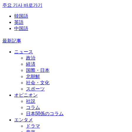
주요 기사 바로가기
韓国語
英語
中国語
最新記事
ニュース
政治
経済
国際・日本
北朝鮮
社会・文化
スポーツ
オピニオン
社説
コラム
日本関係のコラム
エンタメ
ドラマ