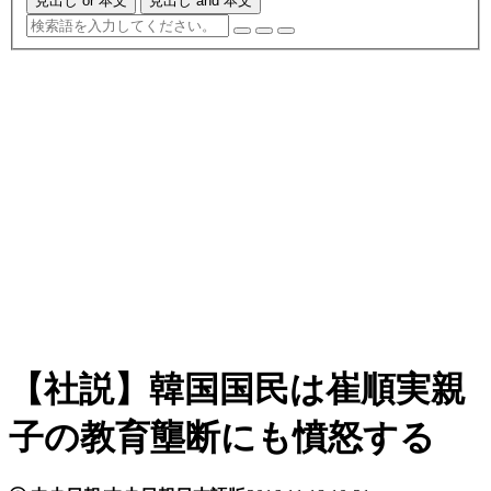
見出し or 本文
見出し and 本文
【社説】韓国国民は崔順実親
子の教育壟断にも憤怒する