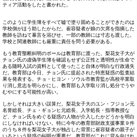
ティア活動をしたと書かれた。
このように学生簿をすべて嘘で塗り固めることができたのは
学校側がほう助したからだ。崔容疑者が娘の欠席を指摘した
教師を訪ねて暴言を浴びせ、一部の教師には寸志も渡した。
学校と関連教師にも厳重に責任を問う必要がある。
もう教育壟断糾明のボールは教育部に渡った。梨花女子大が
チョン氏の虚偽学生簿を確認もせず公正性と透明性が生命で
ある随時入試の資料として使ったこと自体が明白な行政過失
だ。教育部は今日、チョン氏に提起された特恵疑惑の監査結
果を発表する。チョ・ヒヨン・ソウル市教育監が高校卒業取
り消し意志を明らかにし、教育部も入学取り消し処分でうや
むやにする可能性が高い。
しかしそれは大きい誤算だ。梨花女子大のユン・フジョン元
名誉総長、チェ・ギョンヒ元総長、入学処長・指導教授な
ど、チョン氏をめぐる疑惑の人物が介入したかどうかを明白
にしなければいけない。特に今年の教育部財政支援事業９件
のうち８件を梨花女子大が独占した背景に崔容疑者の親子が
いるという疑惑の糾明が重要だ。教育部がこれに背を向けれ