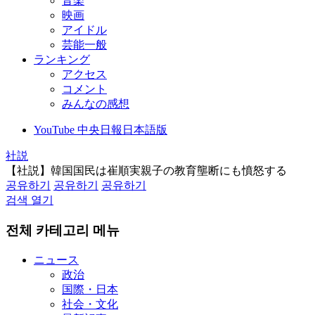
音楽
映画
アイドル
芸能一般
ランキング
アクセス
コメント
みんなの感想
YouTube 中央日報日本語版
社説
【社説】韓国国民は崔順実親子の教育壟断にも憤怒する
공유하기
공유하기
공유하기
검색 열기
전체 카테고리 메뉴
ニュース
政治
国際・日本
社会・文化