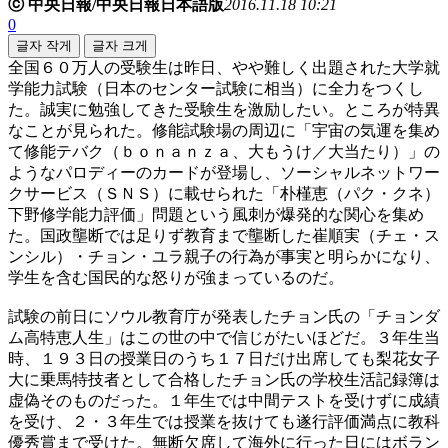
ⓒ 中央日報/中央日報日本語版
2016.11.18 10:21
0
글자 작게
글자 크게
全国６０万人の受験生は昨日、やや難しく出題された大学就
学能力試験（日本のセンター試験に相当）に全力をつくし
た。誠実に勉強してきた受験生を激励したい。ところが特異
なことが見られた。修能試験場の周辺に「宇宙の気運を集め
て修能テバク（ｂｏｎａｎｚａ、大もうけ／大当たり）」の
ようなパロディーのカードが登場し、ソーシャルネットワー
クサービス（ＳＮＳ）に載せられた「朴槿恵（パク・クネ）
下野修学能力評価」問題という風刺が爆発的な関心を集め
た。国政壟断では足りず教育まで壟断した崔順実（チェ・ス
ンシル）・チョン・ユラ親子の行為が事実と明らかになり、
学生を含む国民的な怒りが強まっているのだ。
試験の前日にソウル教育庁が発表したチョン氏の「チョンダ
ム高特恵人生」はこの世の中で信じがたいほどだ。３年生当
時、１９３日の授業日のうち１７日だけ出席しても梨花女子
大に乗馬特技者として合格したチョン氏の学校生活記録簿は
虚偽そのものだった。１年生では中間テストを受けずに成績
を受け、２・３年生では授業を抜けても遂行評価満点に教科
優秀賞まで受けた。無断欠席して海外に行った日にはボラン