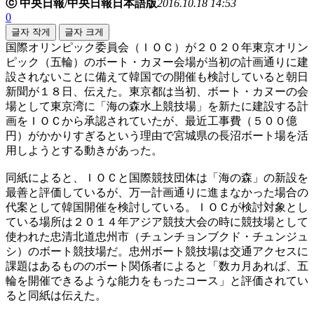
ⓒ 中央日報/中央日報日本語版
2016.10.18 14:53
0
글자 작게
글자 크게
国際オリンピック委員会（ＩＯＣ）が２０２０年東京オリン
ピック（五輪）のボート・カヌー会場が当初の計画通りに建
設されないことに備えて韓国での開催も検討していると朝日
新聞が１８日、伝えた。東京都は当初、ボート・カヌーの会
場として東京湾に「海の森水上競技場」を新たに建設する計
画をＩＯＣから承認されていたが、最近工事費（５００億
円）がかかりすぎるという理由で宮城県の長沼ボート場を活
用しようとする動きがあった。
同紙によると、ＩＯＣと国際競技団体は「海の森」の新設を
最善と評価しているが、万一計画通りに進まなかった場合の
代案として韓国開催を検討している。ＩＯＣが検討対象とし
ている場所は２０１４年アジア競技大会の時に競技場として
使われた忠清北道忠州市（チュンチョンブクド・チュンジュ
シ）のボート競技場だ。忠州ボート競技場は交通アクセスに
課題はあるもののボート関係者によると「数カ月あれば、五
輪を開催できるような能力をもったコース」と評価されてい
ると同紙は伝えた。