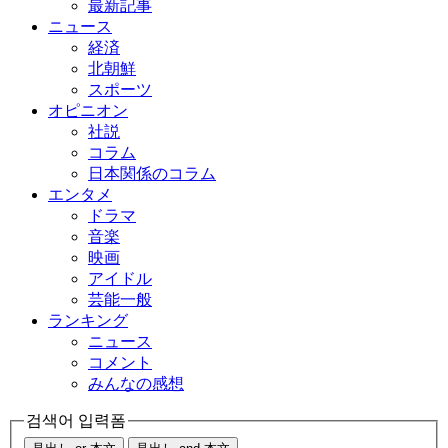
最新記事
ニュース
経済
北朝鮮
スポーツ
オピニオン
社説
コラム
日本関係のコラム
エンタメ
ドラマ
音楽
映画
アイドル
芸能一般
ランキング
ニュース
コメント
みんなの感想
검색어 입력폼