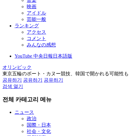
音楽
映画
アイドル
芸能一般
ランキング
アクセス
コメント
みんなの感想
YouTube 中央日報日本語版
オリンピック
東京五輪のボート・カヌー競技、韓国で開かれる可能性も
공유하기
공유하기
공유하기
검색 열기
전체 카테고리 메뉴
ニュース
政治
国際・日本
社会・文化