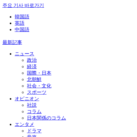
주요 기사 바로가기
韓国語
英語
中国語
最新記事
ニュース
政治
経済
国際・日本
北朝鮮
社会・文化
スポーツ
オピニオン
社説
コラム
日本関係のコラム
エンタメ
ドラマ