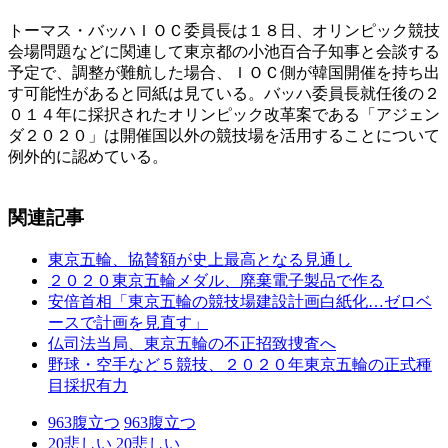
トーマス・バッハＩＯＣ委員長は１８日、オリンピック競技
会場問題などに関連して東京都の小池百合子知事と会談する
予定で、調整が難航した場合、ＩＯＣ側が韓国開催を持ち出
す可能性があると同紙は見ている。バッハ委員長就任後の２
０１４年に採択されたオリンピック改革案である「アジェン
ダ２０２０」は開催国以外の競技場を活用することについて
例外的に認めている。
関連記事
東京五輪、協賛額が史上最高となる見通し
２０２０東京五輪メダル、廃棄電子製品で作る
安倍首相「東京五輪の競技場建設計画白紙化…ゼロベ
ースで計画を見直す」
仏司法当局、東京五輪の不正招致捜査へ
野球・空手など５競技、２０２０年東京五輪の正式種
目採択有力
963
腹立つ
963
腹立つ
20
悲しい
20
悲しい